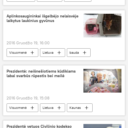
Europos Sąjunga
sankcijos
Lazda turi du galus: sankcijos Rusijai
Aplinkosaugininkai išgelbėjo nelaisvėje
laikytus laukinius gyvūnus
2016 Gruodžio 19, 16:00
Visuomenė
Lietuva
bauda
laukiniai gyvūnai
Prezidentė: neišnešiotiems kūdikiams
labai svarbūs rūpestis bei meilė
2016 Gruodžio 19, 15:08
Visuomenė
Lietuva
Kaunas
Kauno klinikos
naujagimiai
Prezidentė vetuos Civilinio kodekso