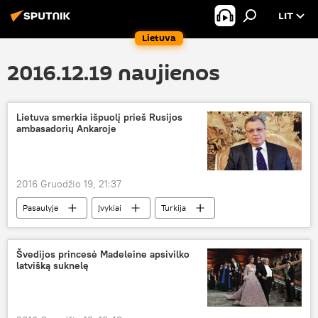
LIT
Lietuva
2016.12.19 naujienos
Lietuva smerkia išpuolį prieš Rusijos
ambasadorių Ankaroje
2016 Gruodžio 19, 21:37
Pasaulyje
Įvykiai
Turkija
Ankara
Andrejus Karlovas
ginkluotas išpuolis
Švedijos princesė Madeleine apsivilko
latvišką suknelę