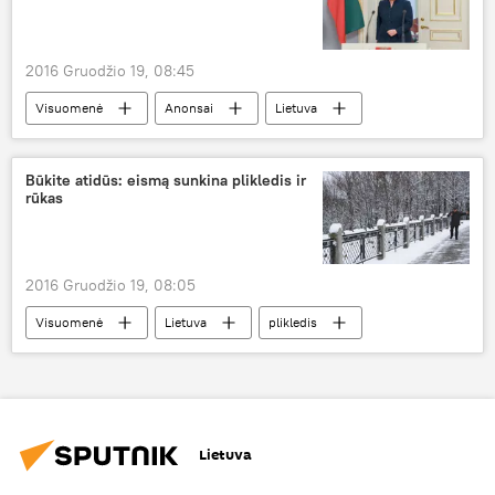
2016 Gruodžio 19, 08:45
Visuomenė
Anonsai
Lietuva
Kaunas
Dalia Grybauskaitė
Kauno klinikos
naujagimiai
Būkite atidūs: eismą sunkina plikledis ir
rūkas
2016 Gruodžio 19, 08:05
Visuomenė
Lietuva
plikledis
snygis
Lietuvos keliai
Lietuva