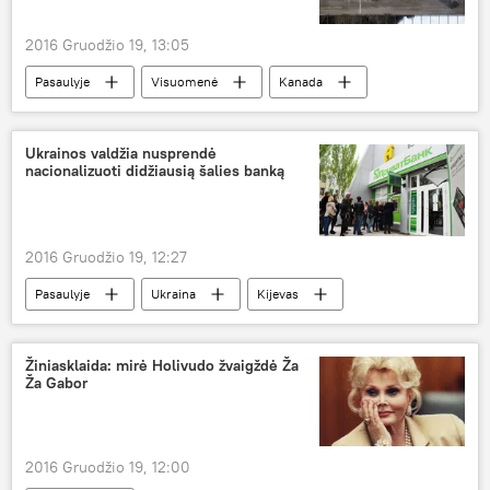
2016 Gruodžio 19, 13:05
Pasaulyje
Visuomenė
Kanada
gyvūnas
briedis
Ukrainos valdžia nusprendė
nacionalizuoti didžiausią šalies banką
2016 Gruodžio 19, 12:27
Pasaulyje
Ukraina
Kijevas
Igoris Kolomoiskis
PrivatBank
bankas
nacionalizacija
finansai
Žiniasklaida: mirė Holivudo žvaigždė Ža
Ža Gabor
2016 Gruodžio 19, 12:00