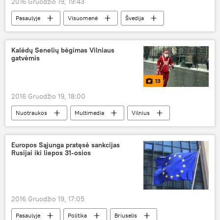
2016 Gruodžio 19, 19:43
Pasaulyje
Visuomenė
Švedija
Princesė Madeleine
Nobelio premijos įteikimo ceremonija
suknelė
Kalėdų Senelių bėgimas Vilniaus
gatvėmis
13
2016 Gruodžio 19, 18:00
Nuotraukos
Multimedia
Vilnius
Lietuva
Kalėdinis bėgimas
Linksmų Kalėdų!
Europos Sąjunga pratęsė sankcijas
Rusijai iki liepos 31-osios
2016 Gruodžio 19, 17:05
Pasaulyje
Politika
Briuselis