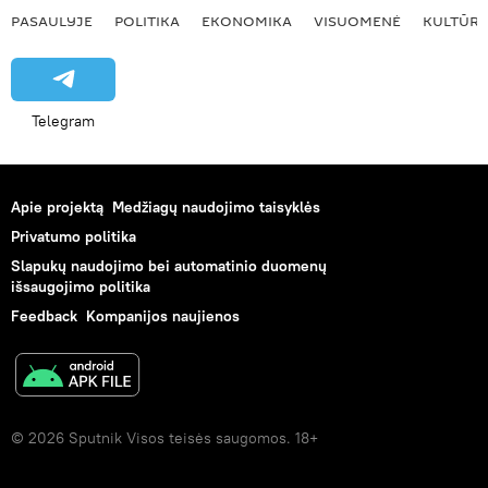
PASAULYJE
POLITIKA
EKONOMIKA
VISUOMENĖ
KULTŪR
Telegram
Apie projektą
Medžiagų naudojimo taisyklės
Privatumo politika
Slapukų naudojimo bei automatinio duomenų
išsaugojimo politika
Feedback
Kompanijos naujienos
© 2026 Sputnik Visos teisės saugomos. 18+