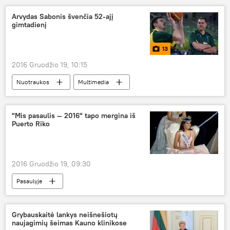
Arvydas Sabonis švenčia 52-ajį
gimtadienį
13
2016 Gruodžio 19, 10:15
Nuotraukos
Multimedia
"Mis pasaulis — 2016" tapo mergina iš
Puerto Riko
2016 Gruodžio 19, 09:30
Pasaulyje
Grybauskaitė lankys neišnešiotų
naujagimių šeimas Kauno klinikose