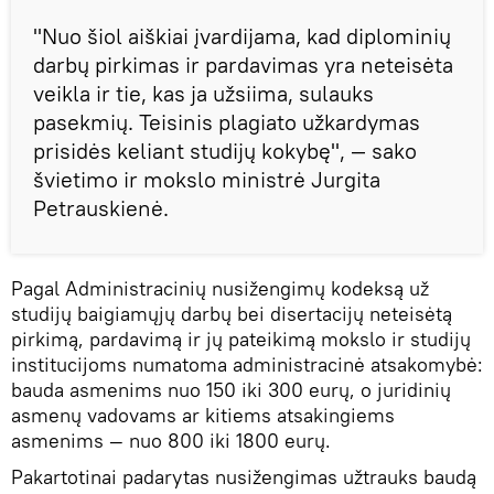
"Nuo šiol aiškiai įvardijama, kad diplominių
darbų pirkimas ir pardavimas yra neteisėta
veikla ir tie, kas ja užsiima, sulauks
pasekmių. Teisinis plagiato užkardymas
prisidės keliant studijų kokybę", — sako
švietimo ir mokslo ministrė Jurgita
Petrauskienė.
Pagal Administracinių nusižengimų kodeksą už
studijų baigiamųjų darbų bei disertacijų neteisėtą
pirkimą, pardavimą ir jų pateikimą mokslo ir studijų
institucijoms numatoma administracinė atsakomybė:
bauda asmenims nuo 150 iki 300 eurų, o juridinių
asmenų vadovams ar kitiems atsakingiems
asmenims — nuo 800 iki 1800 eurų.
Pakartotinai padarytas nusižengimas užtrauks baudą