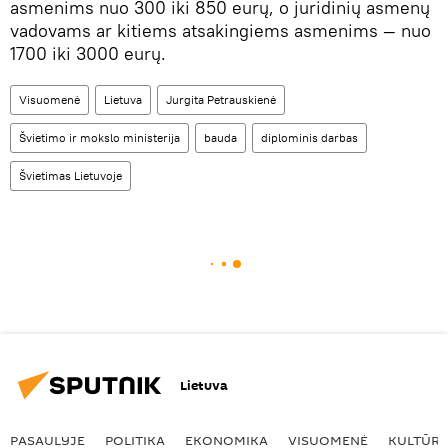
asmenims nuo 300 iki 850 eurų, o juridinių asmenų
vadovams ar kitiems atsakingiems asmenims — nuo
1700 iki 3000 eurų.
Visuomenė
Lietuva
Jurgita Petrauskienė
Švietimo ir mokslo ministerija
bauda
diplominis darbas
Švietimas Lietuvoje
Lietuva
PASAULYJE
POLITIKA
EKONOMIKA
VISUOMENĖ
KULTŪR