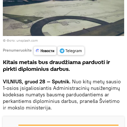
©
Фото: unsplash.com
Prenumeruokite
Kitais metais bus draudžiama parduoti ir
pirkti diplominius darbus.
VILNIUS, gruod 28 — Sputnik.
Nuo kitų metų sausio
1-osios įsigaliosiantis Administracinių nusižengimų
kodeksas numatys bausmę parduodantiems ar
perkantiems diplominius darbus, praneša Švietimo
ir mokslo ministerija.