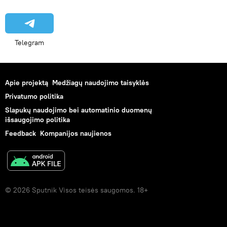
Telegram
Apie projektą
Medžiagų naudojimo taisyklės
Privatumo politika
Slapukų naudojimo bei automatinio duomenų
išsaugojimo politika
Feedback
Kompanijos naujienos
© 2026 Sputnik Visos teisės saugomos. 18+