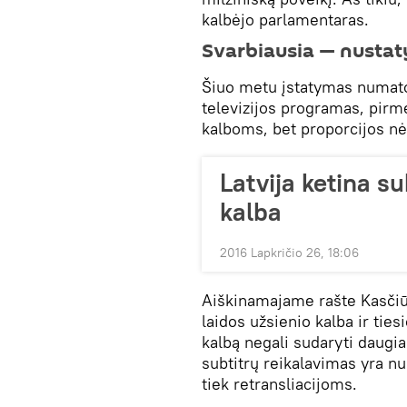
kalbėjo parlamentaras.
Svarbiausia — nustaty
Šiuo metu įstatymas numato,
televizijos programas, pirm
kalboms, bet proporcijos nė
Latvija ketina su
kalba
2016 Lapkričio 26, 18:06
Aiškinamajame rašte Kasčiūn
laidos užsienio kalba ir tie
kalbą negali sudaryti daugia
subtitrų reikalavimas yra nu
tiek retransliacijoms.