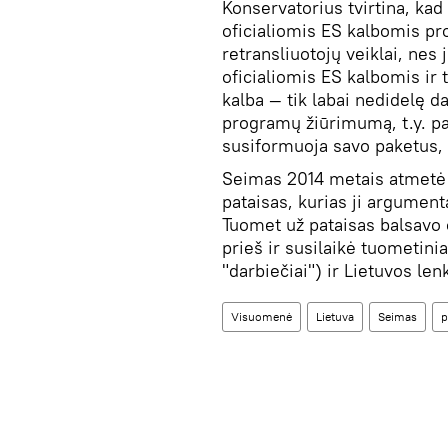
Konservatorius tvirtina, ka
oficialiomis ES kalbomis p
retransliuotojų veiklai, n
oficialiomis ES kalbomis ir 
kalba — tik labai nedidelę da
programų žiūrimumą, t.y. pa
susiformuoja savo paketus,
Seimas 2014 metais atmetė 
pataisas, kurias ji argumen
Tuomet už pataisas balsavo op
prieš ir susilaikė tuometinia
"darbiečiai") ir Lietuvos len
Visuomenė
Lietuva
Seimas
p