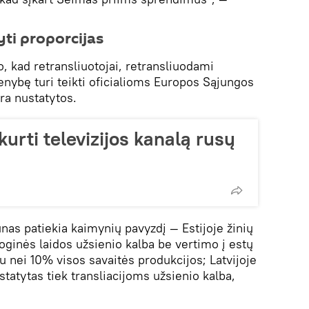
ti proporcijas
 kad retransliuotojai, retransliuodami
enybę turi teikti oficialioms Europos Sąjungos
ra nustatytos.
kurti televizijos kanalą rusų
as patiekia kaimynių pavyzdį — Estijoje žinių
sioginės laidos užsienio kalba be vertimo į estų
u nei 10% visos savaitės produkcijos; Latvijoje
statytas tiek transliacijoms užsienio kalba,