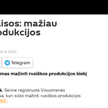
isos: mažiau
odukcijos
28.12.2016
)
ymas mažinti rusiškos produkcijos kiekį
k.
Seime registruota Visuomenės
a, kuri siūlo mažinti rusiškos produkcijos
BNS
.