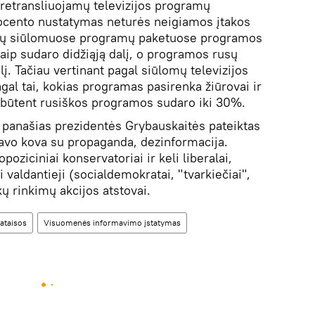
d retransliuojamų televizijos programų
rocento nustatymas neturės neigiamos įtakos
es jų siūlomuose programų paketuose programos
taip sudaro didžiąją dalį, o programos rusų
lį. Tačiau vertinant pagal siūlomų televizijos
gal tai, kokias programas pasirenka žiūrovai ir
 būtent rusiškos programos sudaro iki 30%.
panašias prezidentės Grybauskaitės pateiktas
tavo kova su propaganda, dezinformacija.
oziciniai konservatoriai ir keli liberalai,
i valdantieji (socialdemokratai, "tvarkiečiai",
kų rinkimų akcijos atstovai.
ataisos
Visuomenės informavimo įstatymas