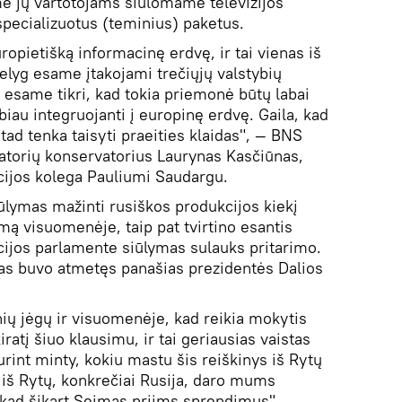
e jų vartotojams siūlomame televizijos
pecializuotus (teminius) paketus.
ropietišką informacinę erdvę, ir tai vienas iš
nelyg esame įtakojami trečiųjų valstybių
 esame tikri, kad tokia priemonė būtų labai
iau integruojanti į europinę erdvę. Gaila, kad
tad tenka taisyti praeities klaidas", — BNS
iatorių konservatorius Laurynas Kasčiūnas,
kcijos kolega Pauliumi Saudargu.
ūlymas mažinti rusiškos produkcijos kiekį
mą visuomenėje, taip pat tvirtino esantis
ncijos parlamente siūlymas sulauks pritarimo.
as buvo atmetęs panašias prezidentės Dalios
nių jėgų ir visuomenėje, kad reikia mokytis
iratį šiuo klausimu, ir tai geriausias vaistas
rint minty, kokiu mastu šis reiškinys iš Rytų
s iš Rytų, konkrečiai Rusija, daro mums
, kad šįkart Seimas priims sprendimus", —