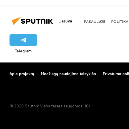
Lietuva
PASAULYJE
POLITIKA
Telegram
Apie projektą
Medžiagų naudojimo taisyklės
Privatumo poli
© 2026 Sputnik Visos teisės saugomos. 18+