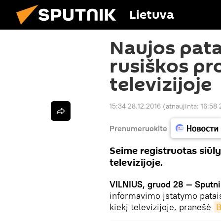
Lietuva
Naujos pata
rusiškos pr
televizijoje
15:34 28.12.2016
(atnaujinta:
16:58 
Prenumeruokite
Seime registruotas siūl
televizijoje.
VILNIUS, gruod 28 — Sputni
informavimo įstatymo patais
kiekį televizijoje, pranešė