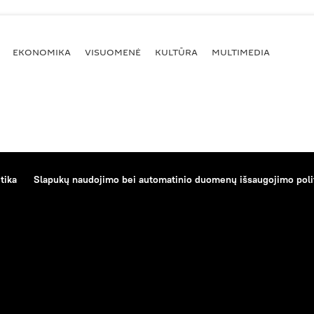
EKONOMIKA
VISUOMENĖ
KULTŪRA
MULTIMEDIA
tika
Slapukų naudojimo bei automatinio duomenų išsaugojimo poli