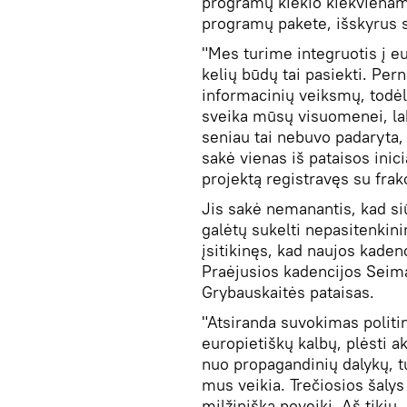
programų kiekio kiekvienam
programų pakete, išskyrus s
"Mes turime integruotis į eu
kelių būdų tai pasiekti. Per
informacinių veiksmų, todėl
sveika mūsų visuomenei, lab
seniau tai nebuvo padaryta, 
sakė vienas iš pataisos inic
projektą registravęs su fra
Jis sakė nemanantis, kad si
galėtų sukelti nepasitenkini
įsitikinęs, kad naujos kade
Praėjusios kadencijos Seim
Grybauskaitės pataisas.
"Atsiranda suvokimas politi
europietiškų kalbų, plėsti ak
nuo propagandinių dalykų, tu
mus veikia. Trečiosios šaly
milžinišką poveikį. Aš tikiu