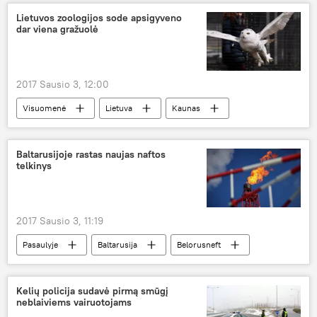
rinkimai
neįgalieji
Lietuvos zoologijos sode apsigyveno
dar viena gražuolė
Permainų kupinas ruduo: Seimo rinkimai — 2016
2017 Sausio 3, 12:00
Visuomenė
Lietuva
Kaunas
Lietuvos zoologijos sodas
baltoji palėda
Baltarusijoje rastas naujas naftos
telkinys
2017 Sausio 3, 11:19
Pasaulyje
Baltarusija
Belorusneft
nafta
Kelių policija sudavė pirmą smūgį
neblaiviems vairuotojams