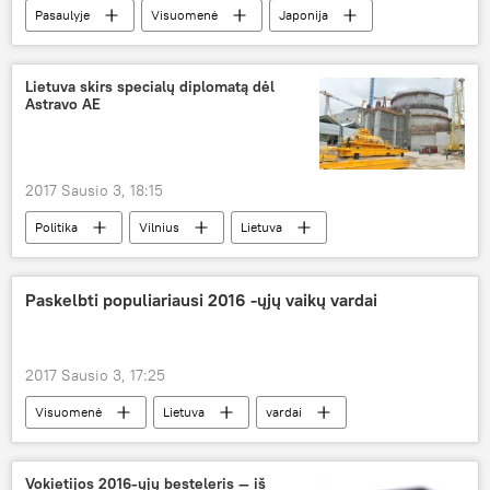
Pasaulyje
Visuomenė
Japonija
sutuoktiniai
Lietuva skirs specialų diplomatą dėl
Astravo AE
2017 Sausio 3, 18:15
Politika
Vilnius
Lietuva
Linas Linkevičius
Tarptautinė atominės energijos agentūra
Paskelbti populiariausi 2016 -ųjų vaikų vardai
Astravo AE
atominė elektrinė
Astravo atominės elektrinės statybos
2017 Sausio 3, 17:25
Visuomenė
Lietuva
vardai
Vokietijos 2016-ųjų besteleris — iš