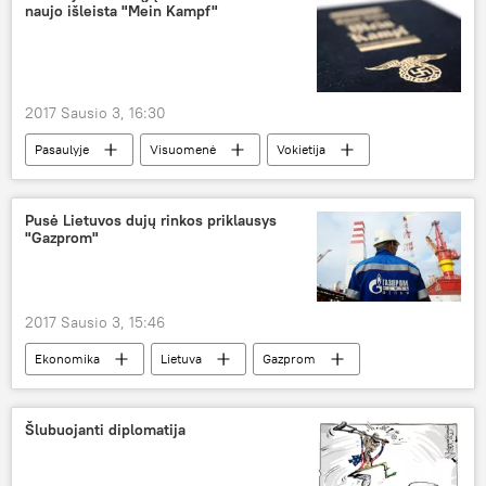
naujo išleista "Mein Kampf"
2017 Sausio 3, 16:30
Pasaulyje
Visuomenė
Vokietija
Adolfas Hitleris
knyga
Pusė Lietuvos dujų rinkos priklausys
"Gazprom"
2017 Sausio 3, 15:46
Ekonomika
Lietuva
Gazprom
Lietuvos energija
Achema
Haupas
Statoil
SGD terminalas
dujos
Šlubuojanti diplomatija