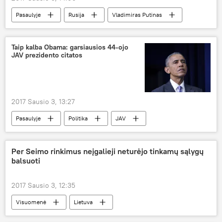
Pasaulyje
Rusija
Vladimiras Putinas
Barakas Obama
Evgenijus Fedorovas
Valstybės Dūma
sankcijos
Taip kalba Obama: garsiausios 44-ojo
JAV prezidento citatos
diplomatija
Lazda turi du galus: sankcijos Rusijai
2017 Sausio 3, 13:27
Pasaulyje
Politika
JAV
Barakas Obama
citatos
Per Seimo rinkimus neįgalieji neturėjo tinkamų sąlygų
balsuoti
2017 Sausio 3, 12:35
Visuomenė
Lietuva
Agneta Skardžiuvienė
Seimas