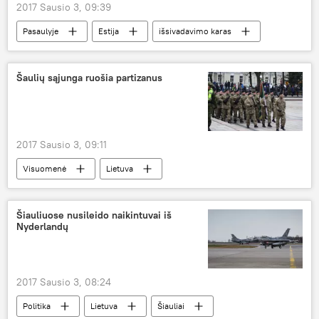
2017 Sausio 3, 09:39
Pasaulyje
Estija
išsivadavimo karas
metinės
Šaulių sąjunga ruošia partizanus
2017 Sausio 3, 09:11
Visuomenė
Lietuva
Lietuvos šaulių sąjunga
karinės pratybos
Šiauliuose nusileido naikintuvai iš
Nyderlandų
2017 Sausio 3, 08:24
Politika
Lietuva
Šiauliai