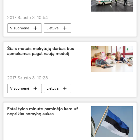
2017 Sausio 3, 10:54
Visuomenė
Lietuva
Lietuvos kelių policijos tarnyba
neblaivus vairuotojas
girtumas
Šiais metais mokytojų darbas bus
apmokamas pagal naują modelį
Policijos pareigūnai skuba į pagalbą
2017 Sausio 3, 10:23
Visuomenė
Lietuva
Jurgita Petrauskienė
Švietimo ir mokslo ministerija
atlyginimai
Estai tylos minute paminėjo karo už
nepriklausomybę aukas
Švietimas Lietuvoje