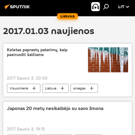
LIT
Lietuva
2017.01.03 naujienos
Keletas paprastų patarimų, kaip
pasiruošti šalčiams
2017 Sausio 3, 20:00
Visuomenė
Lietuva
sniegas
šaltis
pūga
orai
Japonas 20 metų nesikalbėjo su savo žmona
2017 Sausio 3, 19:15