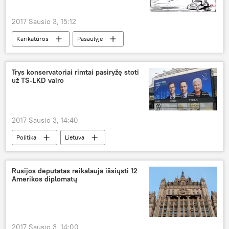
2017 Sausio 3, 15:12
Karikatūros
Pasaulyje
Vladimiras Putinas
sankcijos
diplomatai
Trys konservatoriai rimtai pasiryžę stoti
už TS-LKD vairo
2017 Sausio 3, 14:40
Politika
Lietuva
Gabrielius Landsbergis
Mykolas Majauskas
Paulius Saudargas
Rusijos deputatas reikalauja išsiųsti 12
Amerikos diplomatų
Tėvinės sąjungos-Lietuvos krikščionių demokratai
partijos pirmininkas
Naujas Seimas — naujas gyvenimas
2017 Sausio 3, 14:00