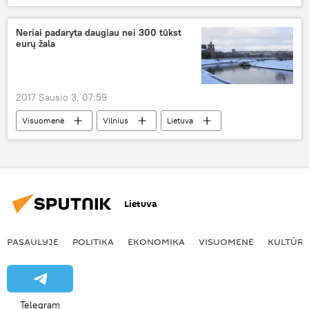
NATO
oro policija
Nyderlandai
naikintuvai
F-16 "Fighting Falcon"
Neriai padaryta daugiau nei 300 tūkst
eurų žala
Lietuva — NATO dalis
2017 Sausio 3, 07:59
Visuomenė
Vilnius
Lietuva
Neris
avarija
nuotekų vamzdžiai
žala
Nelaimė Vilniuje: vamzdžių avarija Upės gatvėje
Lietuva
PASAULYJE
POLITIKA
EKONOMIKA
VISUOMENĖ
KULTŪR
Telegram