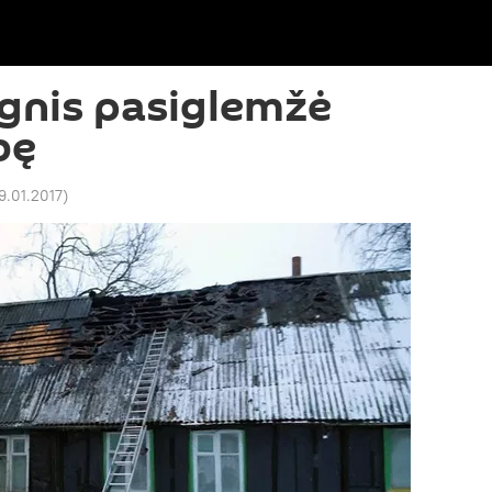
ugnis pasiglemžė
bę
09.01.2017
)