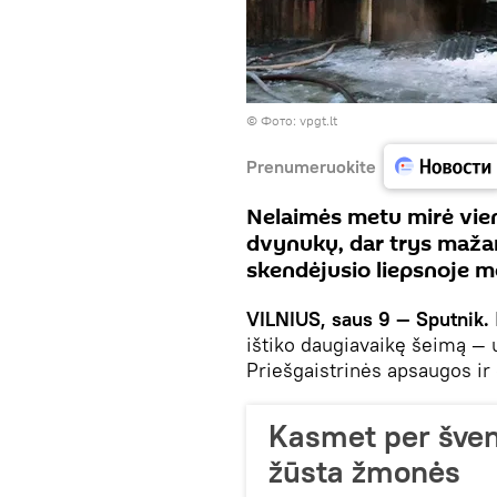
©
Фото: vpgt.lt
Prenumeruokite
Nelaimės metu mirė vien
dvynukų, dar trys mažame
skendėjusio liepsnoje 
VILNIUS, saus 9 — Sputnik.
ištiko daugiavaikę šeimą —
Priešgaistrinės apsaugos i
Kasmet per švent
žūsta žmonės