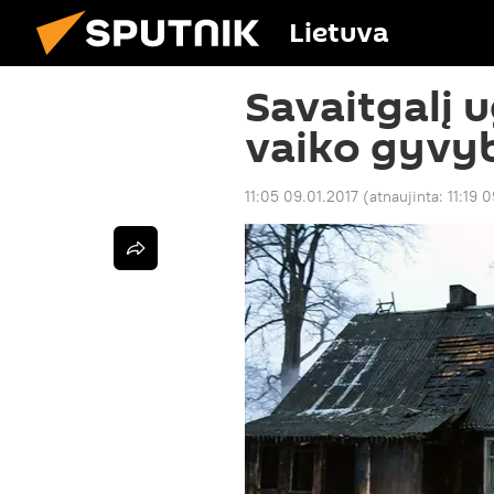
Lietuva
Savaitgalį 
vaiko gyvy
11:05 09.01.2017
(atnaujinta:
11:19 