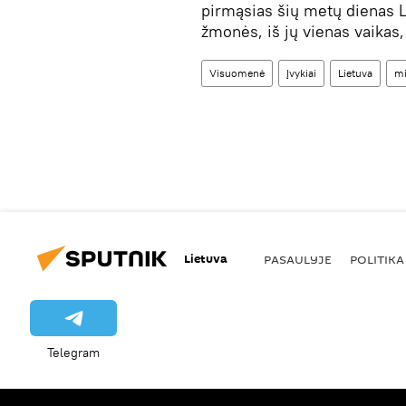
pirmąsias šių metų dienas L
žmonės, iš jų vienas vaikas
Visuomenė
Įvykiai
Lietuva
mi
Lietuva
PASAULYJE
POLITIKA
Telegram