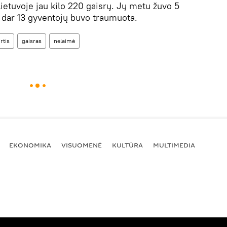
ietuvoje jau kilo 220 gaisrų. Jų metu žuvo 5
, dar 13 gyventojų buvo traumuota.
rtis
gaisras
nelaimė
EKONOMIKA
VISUOMENĖ
KULTŪRA
MULTIMEDIA