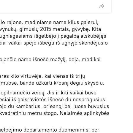
io rajone, mediniame name kilus gaisrui,
vynukų, gimusių 2015 metais, gyvybę. Kitą
t ugniagesiams išgelbėjo į pagalbą atskubėjęs
ai vaikai spėjo išbėgti iš ugnyje skendėjusio
nojančio namo išnešė mažylį, deja, medikai
s kilo virtuvėje, kai vienas iš trijų
amuose, bandė užkurti krosnį degiu skysčiu.
pilnamečio veidą. Jis ir kiti vaikai buvo
siai iš gaisravietės išnešė du nesprogusius
ojo du kambarius, prieangį bei juose buvusius
kvadratinių metrų stogo. Nelaimės aplinkybės
 gelbėjimo departamento duomenimis, per