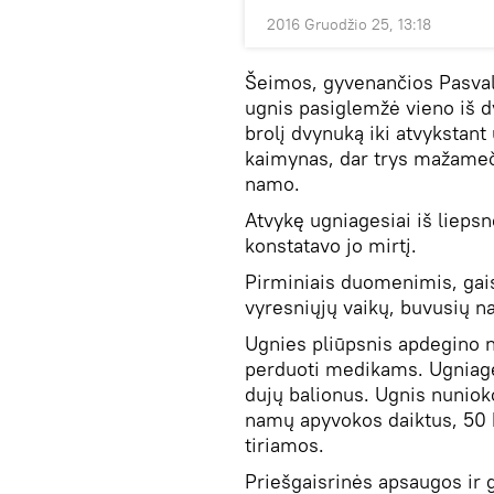
2016 Gruodžio 25, 13:18
Šeimos, gyvenančios Pasval
ugnis pasiglemžė vieno iš d
brolį dvynuką iki atvykstan
kaimynas, dar trys mažameči
namo.
Atvykę ugniagesiai iš lieps
konstatavo jo mirtį.
Pirminiais duomenimis, gaisra
vyresniųjų vaikų, buvusių n
Ugnies pliūpsnis apdegino ne
perduoti medikams. Ugniage
dujų balionus. Ugnis nuniok
namų apyvokos daiktus, 50 
tiriamos.
Priešgaisrinės apsaugos ir