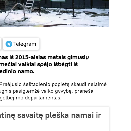
as iš 2015-aisias metais gimusių
čiai vaikiai spėjo išbėgti iš
medinio namo.
Praėjusio šeštadienio popietę skaudi nelaimė
 ugnis pasiglemžė vaiko gyvybę, praneša
r gelbėjimo departamentas.
inę savaitę pleška namai ir