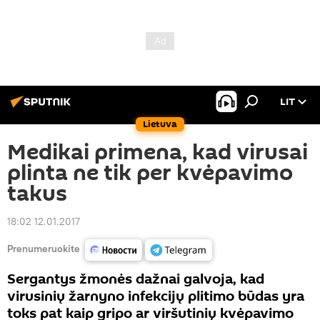
LIT
Lietuva
Medikai primena, kad virusai
plinta ne tik per kvėpavimo
takus
18:02 12.01.2017
Prenumeruokite
Sergantys žmonės dažnai galvoja, kad
virusinių žarnyno infekcijų plitimo būdas yra
toks pat kaip gripo ar viršutinių kvėpavimo