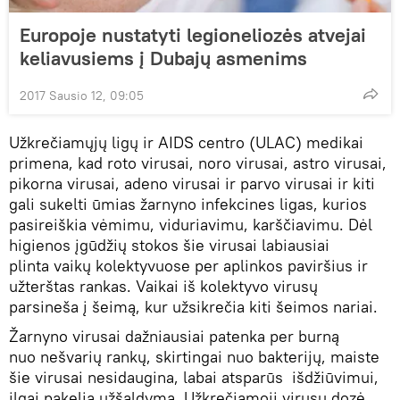
Europoje nustatyti legioneliozės atvejai
keliavusiems į Dubajų asmenims
2017 Sausio 12, 09:05
Užkrečiamųjų ligų ir AIDS centro (ULAC) medikai
primena, kad roto virusai, noro virusai, astro virusai,
pikorna virusai, adeno virusai ir parvo virusai ir kiti
gali sukelti ūmias žarnyno infekcines ligas, kurios
pasireiškia vėmimu, viduriavimu, karščiavimu. Dėl
higienos įgūdžių stokos šie virusai labiausiai
plinta vaikų kolektyvuose per aplinkos paviršius ir
užterštas rankas. Vaikai iš kolektyvo virusų
parsineša į šeimą, kur užsikrečia kiti šeimos nariai.
Žarnyno virusai dažniausiai patenka per burną
nuo nešvarių rankų, skirtingai nuo bakterijų, maiste
šie virusai nesidaugina, labai atsparūs išdžiūvimui,
ilgai pakelia užšaldymą. Užkrečiamoji virusų dozė