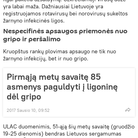
yra labai maža. Dažniausiai Lietuvoje yra
registruojamos rotavirusų bei norovirusų sukeltos
žarnyno infekcinės ligos.
Nespecifinės apsaugos priemonės nuo
gripo ir peršalimo
Kruopštus rankų plovimas apsaugo ne tik nuo
žarnyno infekcijų, bet ir nuo gripo.
Pirmąją metų savaitę 85
asmenys paguldyti į ligoninę
dėl gripo
2017 Sausio 10, 09:52
ULAC duomenimis, 51-ąją šių metų savaitę (gruodžio
19-25 dienomis) bendras Lietuvos sergamumas