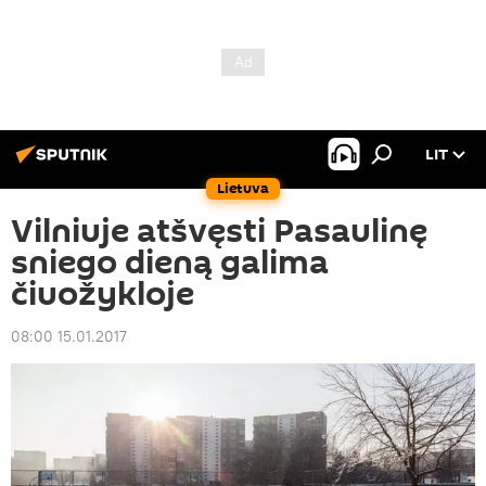
LIT
Lietuva
Vilniuje atšvęsti Pasaulinę
sniego dieną galima
čiuožykloje
08:00 15.01.2017