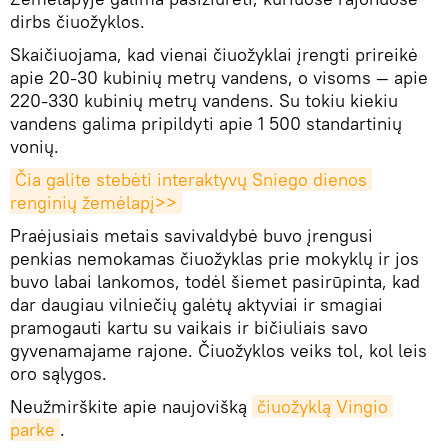
dirbs čiuožyklos.
Skaičiuojama, kad vienai čiuožyklai įrengti prireikė
apie 20-30 kubinių metrų vandens, o visoms — apie
220-330 kubinių metrų vandens. Su tokiu kiekiu
vandens galima pripildyti apie 1 500 standartinių
vonių.
Čia galite stebėti interaktyvų Sniego dienos 
renginių žemėlapį>>
Praėjusiais metais savivaldybė buvo įrengusi
penkias nemokamas čiuožyklas prie mokyklų ir jos
buvo labai lankomos, todėl šiemet pasirūpinta, kad
dar daugiau vilniečių galėtų aktyviai ir smagiai
pramogauti kartu su vaikais ir bičiuliais savo
gyvenamajame rajone. Čiuožyklos veiks tol, kol leis
oro sąlygos.
Neužmirškite apie naujovišką
čiuožyklą Vingio 
parke
.