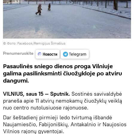
©
Фото: Facebook/Remigijus Šimašius
Prenumeruokite
Pasaulinės sniego dienos proga Vilniuje
galima pasilinksminti čiuožykloje po atviru
dangumi.
VILNIUS, saus 15 — Sputnik.
Sostinės savivaldybė
praneša apie 11 atvirų nemokamų čiuožyklų veiklą
nuo centro nutolusiuose rajonuose.
Dar šeštadienį pirmieji ledo tvirtumą išbandė
Naujamiesčio, Fabijoniškių, Antakalnio ir Naujosios
Vilnios rajonų gyventojai.