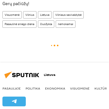
Gerų pačiūžų!
Visuomenė
Vilnius
Lietuva
Vilniaus savivaldybė
Pasaulinė sniego diena
čiuožykla
nemokamai
Lietuva
PASAULYJE
POLITIKA
EKONOMIKA
VISUOMENĖ
KULTŪR