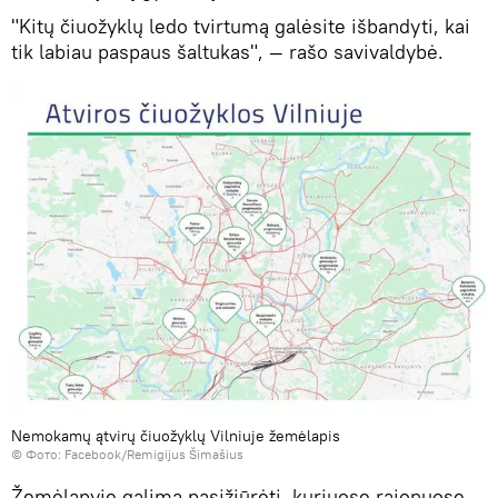
"Kitų čiuožyklų ledo tvirtumą galėsite išbandyti, kai
tik labiau paspaus šaltukas", — rašo savivaldybė.
Nemokamų ątvirų čiuožyklų Vilniuje žemėlapis
©
Фото: Facebook/Remigijus Šimašius
Žemėlapyje galima pasižiūrėti, kuriuose rajonuose