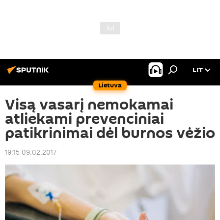
LIT
Lietuva
Visą vasarį nemokamai
atliekami prevenciniai
patikrinimai dėl burnos vėžio
19:15 09.02.2017