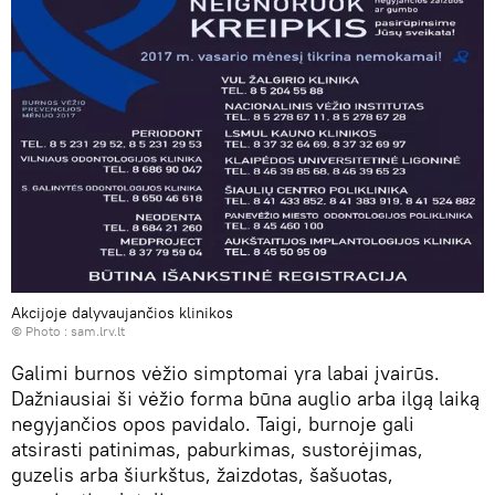
Akcijoje dalyvaujančios klinikos
© Photo :
sam.lrv.lt
Galimi burnos vėžio simptomai yra labai įvairūs.
Dažniausiai ši vėžio forma būna auglio arba ilgą laiką
negyjančios opos pavidalo. Taigi, burnoje gali
atsirasti patinimas, paburkimas, sustorėjimas,
guzelis arba šiurkštus, žaizdotas, šašuotas,