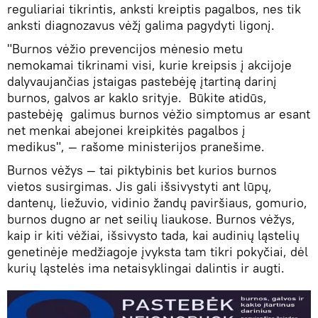
reguliariai tikrintis, anksti kreiptis pagalbos, nes tik
anksti diagnozavus vėžį galima pagydyti ligonį.
"Burnos vėžio prevencijos mėnesio metu
nemokamai tikrinami visi, kurie kreipsis į akcijoje
dalyvaujančias įstaigas pastebėję įtartiną darinį
burnos, galvos ar kaklo srityje. Būkite atidūs,
pastebėję galimus burnos vėžio simptomus ar esant
net menkai abejonei kreipkitės pagalbos į
medikus", — rašome ministerijos pranešime.
Burnos vėžys — tai piktybinis bet kurios burnos
vietos susirgimas. Jis gali išsivystyti ant lūpų,
dantenų, liežuvio, vidinio žandų paviršiaus, gomurio,
burnos dugno ar net seilių liaukose. Burnos vėžys,
kaip ir kiti vėžiai, išsivysto tada, kai audinių ląstelių
genetinėje medžiagoje įvyksta tam tikri pokyčiai, dėl
kurių ląstelės ima netaisyklingai dalintis ir augti.