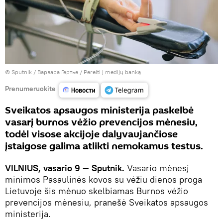
© Sputnik / Варвара Гертье
/
Pereiti į medijų banką
Prenumeruokite
Sveikatos apsaugos ministerija paskelbė
vasarį burnos vėžio prevencijos mėnesiu,
todėl visose akcijoje dalyvaujančiose
įstaigose galima atlikti nemokamus testus.
VILNIUS, vasario 9 — Sputnik.
Vasario mėnesį
minimos Pasaulinės kovos su vėžiu dienos proga
Lietuvoje šis mėnuo skelbiamas Burnos vėžio
prevencijos mėnesiu, pranešė Sveikatos apsaugos
ministerija.