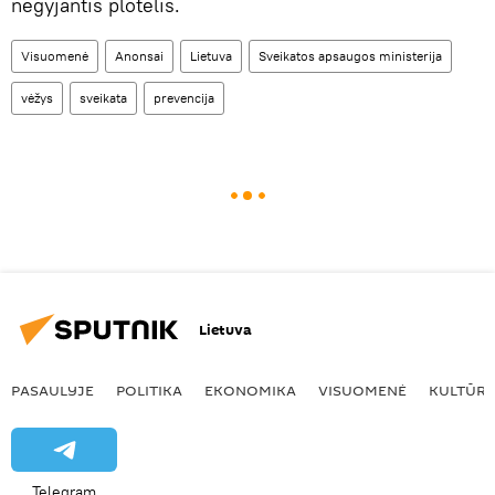
negyjantis plotelis.
Visuomenė
Anonsai
Lietuva
Sveikatos apsaugos ministerija
vėžys
sveikata
prevencija
Lietuva
PASAULYJE
POLITIKA
EKONOMIKA
VISUOMENĖ
KULTŪR
Telegram