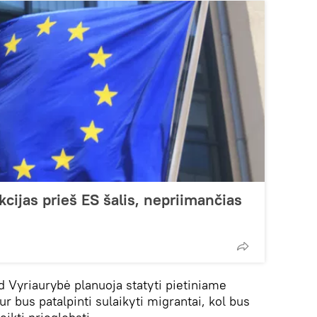
kcijas prieš ES šalis, nepriimančias
d Vyriaurybė planuoja statyti pietiniame
ur bus patalpinti sulaikyti migrantai, kol bus