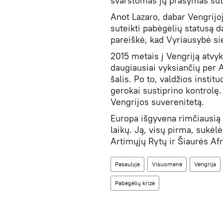
svarstomas jų prašymas sute
Anot Lazaro, dabar Vengrijo
suteikti pabėgėlių statusą d
pareiškė, kad Vyriausybė sie
2015 metais į Vengriją atvy
daugiausiai vyksiančių per A
šalis. Po to, valdžios instit
gerokai sustiprino kontrolę.
Vengrijos suverenitetą.
Europa išgyvena rimčiausią 
laikų. Ją, visų pirma, sukėl
Artimųjų Rytų ir Šiaurės Afr
Pasaulyje
Visuomenė
Vengrija
Pabėgėlių krizė