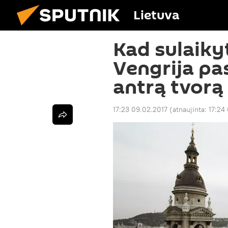
Lietuva
Kad sulaiky
Vengrija pa
antrą tvorą
17:23 09.02.2017
(atnaujinta:
17:24