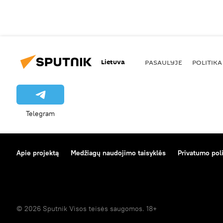
Lietuva
PASAULYJE
POLITIKA
Telegram
Apie projektą
Medžiagų naudojimo taisyklės
Privatumo poli
© 2026 Sputnik Visos teisės saugomos. 18+