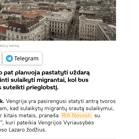
medijų banką
p pat planuoja pastatyti uždarą
nti sulaikyti migrantai, kol bus
suteikti prieglobstį.
k.
Vengrija yra pasirengusi statyti antrą tvoros
tam, kad sulaikytų migrantų srautą sulaikymui,
ar kitais metais, praneša
RIA Novosti
su
", kuri pateikia Vengrijos Vyriausybės
so Lazaro žodžius.