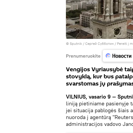
© Sputnik / Сергей Субботин
/
Pereiti į 
Prenumeruokite
Vengijos Vyriausybė tai
stovyklą, kur bus patalpi
svarstomas jų prašymas 
VILNIUS, vasario 9 — Sputni
liniją pietiniame pasienyje 
jei situacija pablogės šiais 
nuoroda į agentūrą "Reuters
administracijos vadovo Jano