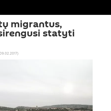
tų migrantus,
sirengusi statyti
 09.02.2017
)