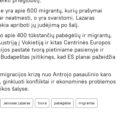
ikti prieglobstį.
je yra apie 600 migrantų, kurių prašymai
ar neatmesti, o yra svarstomi. Lazaras
kia apriboti jų judėjimą po šalį.
ko apie 400 tūkstančių pabėgėlių ir migrantų,
ustriją į Vokietiją ir kitas Centrinės Europos
ucijos pastatė tvorą pietiniame pasienyje ir
 Budapeštas įsitikinęs, kad ES planai pažeidžia
migracijos krizę nuo Antrojo pasaulinio karo
ė, ginkluoti konfliktai ir ekonominės problemos
ikos šalyse.
Janosas Lazaras
tvora
pabėgėliai
migrantai