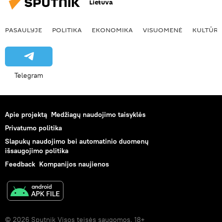
Lietuva
PASAULYJE
POLITIKA
EKONOMIKA
VISUOMENĖ
KULTŪR
Telegram
Apie projektą
Medžiagų naudojimo taisyklės
Privatumo politika
Slapukų naudojimo bei automatinio duomenų
išsaugojimo politika
Feedback
Kompanijos naujienos
© 2026 Sputnik Visos teisės saugomos. 18+