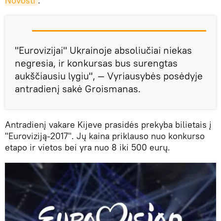
Novosti
.
"Eurovizijai" Ukrainoje absoliučiai niekas
negresia, ir konkursas bus surengtas
aukščiausiu lygiu", — Vyriausybės posėdyje
antradienį sakė Groismanas.
Antradienį vakare Kijeve prasidės prekyba bilietais į
"Euroviziją-2017". Jų kaina priklauso nuo konkurso
etapo ir vietos bei yra nuo 8 iki 500 eurų.