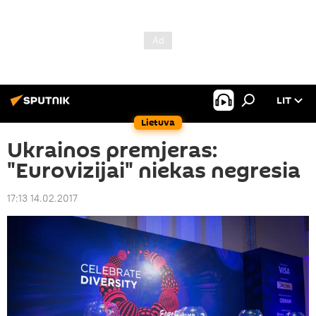
LIT
Lietuva
Ukrainos premjeras:
"Eurovizijai" niekas negresia
17:13 14.02.2017