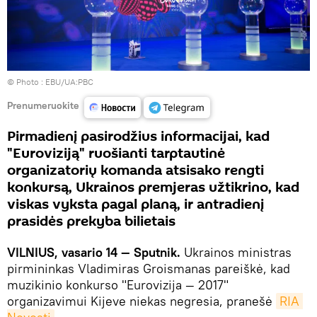
© Photo :
EBU/UA:PBC
Prenumeruokite
Pirmadienį pasirodžius informacijai, kad
"Euroviziją" ruošianti tarptautinė
organizatorių komanda atsisako rengti
konkursą, Ukrainos premjeras užtikrino, kad
viskas vyksta pagal planą, ir antradienį
prasidės prekyba bilietais
VILNIUS, vasario 14 — Sputnik.
Ukrainos ministras
pirmininkas Vladimiras Groismanas pareiškė, kad
muzikinio konkurso "Eurovizija — 2017"
organizavimui Kijeve niekas negresia, pranešė
RIA 