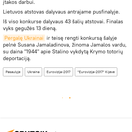
įtakos darbui.
Lietuvos atstovas dalyvaus antrajame pusfinalyje.
Iš viso konkurse dalyvaus 43 šalių atstovai. Finalas
vyks gegužės 13 dieną.
Pergalę Ukrainai
ir teisę rengti konkursą šalyje
pelnė Susana Jamaladinova, žinoma Jamalos vardu,
su daina "1944" apie Stalino vykdytą Krymo totorių
deportaciją.
Pasaulyje
Ukraina
Eurovizija-2017
"Eurovizija-2017" Kijeve