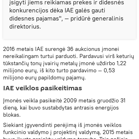
įsigyti jiems reikiamas prekes ir didesnės
konkurencijos dėka IAE galės gauti
didesnes pajamas", — pridūrė generalinis
direktorius.
2016 metais IAE surengė 36 aukcionus įmonei
nereikalingam turtui parduoti. Pardavusi virš keturių
tūkstančių tonų įvairių metalų įmonė uždirbo 1,22
milijono eurų, iš kito turto pardavimo — 0,53
milijono eurų papildomų pajamų.
IAE veiklos pasikeitimas
Įmonės veikla pasikeitė 2009 metais gruodžio 31
dieną, kai buvo sustabdytas antrasis energijos
blokas.
Siekiant įgyvendinti perėjimą iš įmonės veiklos
funkcinio valdymo į projektinį valdymą, 2015 metais