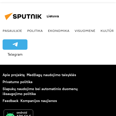
Lietuva
PASAULYJE
POLITIKA
EKONOMIKA
VISUOMENĖ
KULTŪR
Telegram
Apie projektą
Medžiagų naudojimo taisyklės
Privatumo politika
Slapukų naudojimo bei automatinio duomenų
išsaugojimo politika
Feedback
Kompanijos naujienos