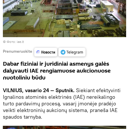
©
Фото: iae.lt
Prenumeruokite
Dabar fiziniai ir juridiniai asmenys galės
dalyvauti IAE rengiamuose aukcionuose
nuotoliniu būdu
VILNIUS, vasario 24 — Sputnik.
Siekiant efektyvinti
Ignalinos atominės elektrinės (IAE) nereikalingo
turto pardavimų procesą, vasarį įmonėje pradėjo
veikti elektroninių aukcionų sistema, praneša IAE
spaudos tarnyba.