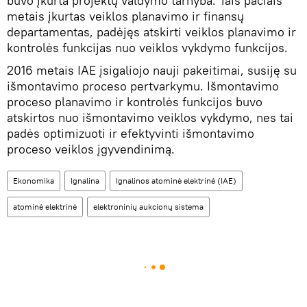
buvo įkurta projektų valdymo tarnyba. Tais pačiais
metais įkurtas veiklos planavimo ir finansų
departamentas, padėjęs atskirti veiklos planavimo ir
kontrolės funkcijas nuo veiklos vykdymo funkcijos.
2016 metais IAE įsigaliojo nauji pakeitimai, susiję su
išmontavimo proceso pertvarkymu. Išmontavimo
proceso planavimo ir kontrolės funkcijos buvo
atskirtos nuo išmontavimo veiklos vykdymo, nes tai
padės optimizuoti ir efektyvinti išmontavimo
proceso veiklos įgyvendinimą.
Ekonomika
Ignalina
Ignalinos atominė elektrinė (IAE)
atominė elektrinė
elektroninių aukcionų sistema