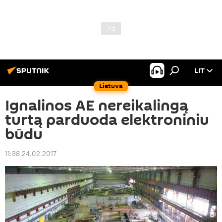
LIT
Lietuva
Ignalinos AE nereikalingą
turtą parduoda elektroniniu
būdu
11:38 24.02.2017