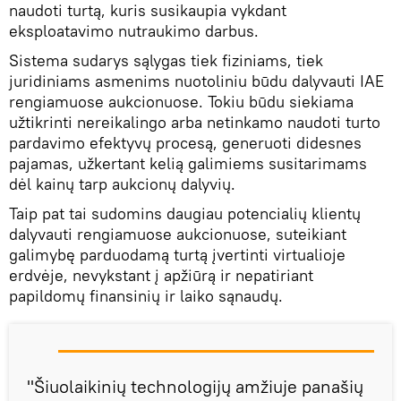
naudoti turtą, kuris susikaupia vykdant
eksploatavimo nutraukimo darbus.
Sistema sudarys sąlygas tiek fiziniams, tiek
juridiniams asmenims nuotoliniu būdu dalyvauti IAE
rengiamuose aukcionuose. Tokiu būdu siekiama
užtikrinti nereikalingo arba netinkamo naudoti turto
pardavimo efektyvų procesą, generuoti didesnes
pajamas, užkertant kelią galimiems susitarimams
dėl kainų tarp aukcionų dalyvių.
Taip pat tai sudomins daugiau potencialių klientų
dalyvauti rengiamuose aukcionuose, suteikiant
galimybę parduodamą turtą įvertinti virtualioje
erdvėje, nevykstant į apžiūrą ir nepatiriant
papildomų finansinių ir laiko sąnaudų.
"Šiuolaikinių technologijų amžiuje panašių