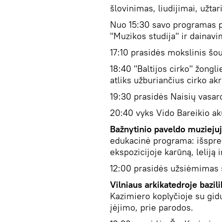
šlovinimas, liudijimai, užta
Nuo 15:30 savo programas pr
"Muzikos studija" ir dainavim
17:10 prasidės mokslinis šou
18:40 "Baltijos cirko" žonglie
atliks užburiančius cirko ak
19:30 prasidės Naisių vasar
20:40 vyks Vido Bareikio ak
Bažnytinio paveldo muzieju
edukacinė programa: išspre
ekspozicijoje karūną, leliją i
12:00 prasidės užsiėmimas š
Vilniaus arkikatedroje bazil
Kazimiero koplyčioje su gidu
įėjimo, prie parodos.