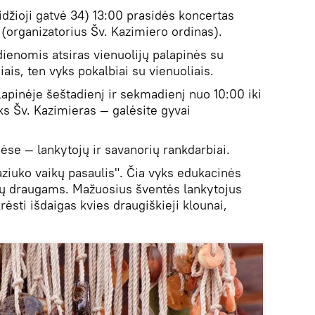
džioji gatvė 34) 13:00 prasidės koncertas
rganizatorius Šv. Kazimiero ordinas).
ienomis atsiras vienuolijų palapinės su
iais, ten vyks pokalbiai su vienuoliais.
pinėje šeštadienį ir sekmadienį nuo 10:00 iki
ks Šv. Kazimieras — galėsite gyvai
ėse — lankytojų ir savanorių rankdarbiai.
aziuko vaikų pasaulis". Čia vyks edukacinės
 jų draugams. Mažuosius šventės lankytojus
krėsti išdaigas kvies draugiškieji klounai,