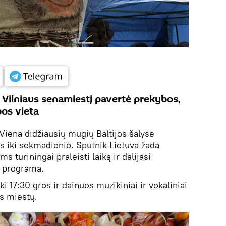
Vilniaus senamiestį pavertė prekybos,
bos vieta
Viena didžiausių mugių Baltijos šalyse
is iki sekmadienio. Sputnik Lietuva žada
s turiningai praleisti laiką ir dalijasi
ų programa.
i 17:30 gros ir dainuos muzikiniai ir vokaliniai
os miestų.