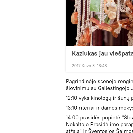
Kaziukas jau viešpata
2017 Kovo 3, 13:43
Pagrindinėje scenoje rengin
šlovinimu su Gailestingojo 
12:10 vyks kinologų ir šunų
13:10 riteriai ir damos moky
14:00 prasidės popietė "Šlov
Nekaltojo Prasidėjimo parap
atžala" ir Šventosios Šeim