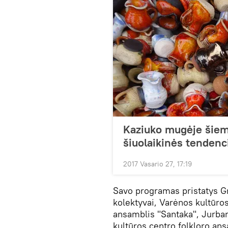
Kaziuko mugėje šieme
šiuolaikinės tendenc
2017 Vasario 27, 17:19
Savo programas pristatys Gr
kolektyvai, Varėnos kultūros
ansamblis "Santaka", Jurbar
kultūros centro folkloro ans