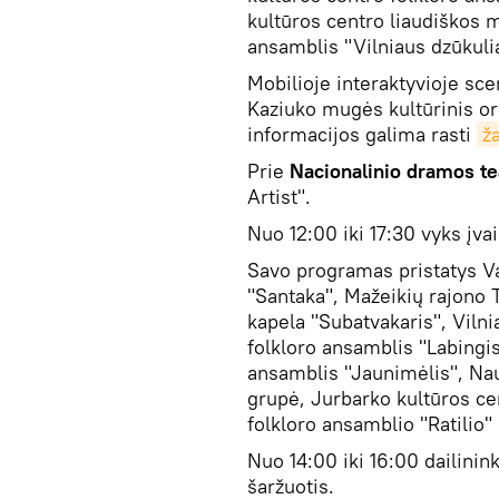
kultūros centro liaudiškos m
ansamblis "Vilniaus dzūkulia
Mobilioje interaktyvioje sce
Kaziuko mugės kultūrinis or
informacijos galima rasti
ž
Prie
Nacionalinio dramos te
Artist".
Nuo 12:00 iki 17:30 vyks įv
Savo programas pristatys V
"Santaka", Mažeikių rajono T
kapela "Subatvakaris", Vilni
folkloro ansamblis "Labingis
ansamblis "Jaunimėlis", Nauj
grupė, Jurbarko kultūros cen
folkloro ansamblio "Ratilio"
Nuo 14:00 iki 16:00 dailinink
šaržuotis.