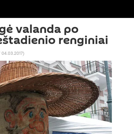
gė valanda po
eštadienio renginiai
7 04.03.2017
)