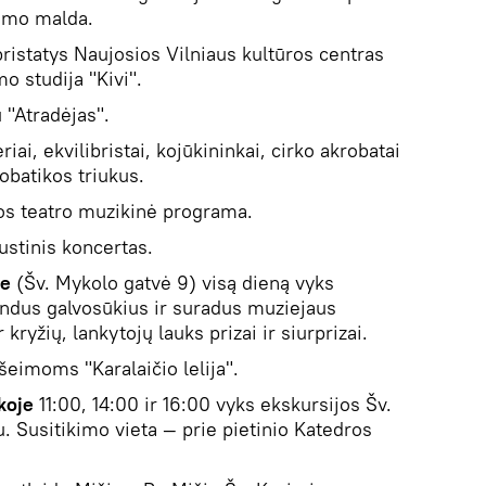
rimo malda.
istatys Naujosios Vilniaus kultūros centras
o studija "Kivi".
 "Atradėjas".
riai, ekvilibristai, kojūkininkai, cirko akrobatai
robatikos triukus.
os teatro muzikinė programa.
ustinis koncertas.
je
(Šv. Mykolo gatvė 9) visą dieną vyks
ndus galvosūkius ir suradus muziejaus
r kryžių, lankytojų lauks prizai ir siurprizai.
eimoms "Karalaičio lelija".
ikoje
11:00, 14:00 ir 16:00 vyks ekskursijos Šv.
. Susitikimo vieta — prie pietinio Katedros