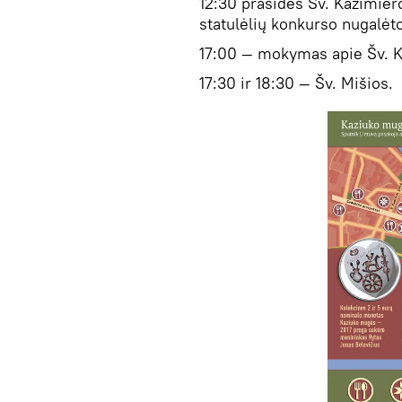
12:30 prasidės Šv. Kazimier
statulėlių konkurso nugalėt
17:00 — mokymas apie Šv. K
17:30 ir 18:30 — Šv. Mišios.