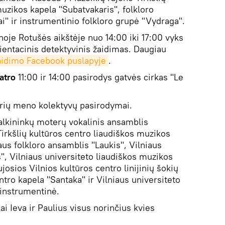
uzikos kapela "Subatvakaris", folkloro
i" ir instrumentinio folkloro grupė "Vydraga".
noje Rotušės aikštėje nuo 14:00 iki 17:00 vyks
ientacinis detektyvinis žaidimas. Daugiau
aidimo Facebook puslapyje
.
atro
11:00 ir 14:00 pasirodys gatvės cirkas "Le
airių meno kolektyvų pasirodymai.
alkininkų moterų vokalinis ansamblis
irkšlių kultūros centro liaudiškos muzikos
aus folkloro ansamblis "Laukis", Vilniaus
", Vilniaus universiteto liaudiškos muzikos
osios Vilnios kultūros centro linijinių šokių
tro kapela "Santaka" ir Vilniaus universiteto
 instrumentinė.
ai Ieva ir Paulius visus norinčius kvies