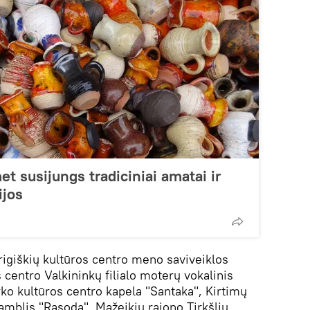
t susijungs tradiciniai amatai ir
ijos
igiškių kultūros centro meno saviveiklos
 centro Valkininkų filialo moterų vokalinis
ko kultūros centro kapela "Santaka", Kirtimų
amblis "Rasoda", Mažeikių rajono Tirkšlių