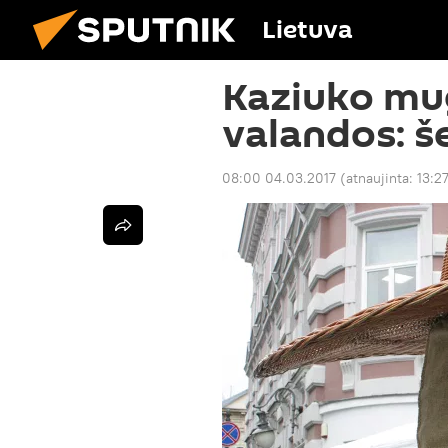
Lietuva
Kaziuko mu
valandos: š
08:00 04.03.2017
(atnaujinta:
13:2