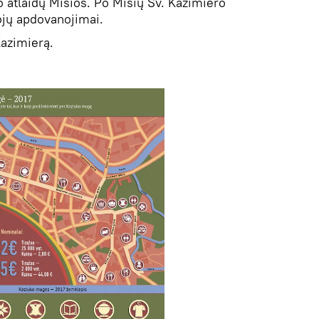
o atlaidų Mišios. Po Mišių Šv. Kazimiero
ojų apdovanojimai.
azimierą.