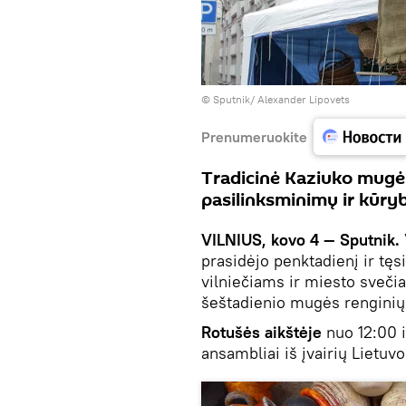
© Sputnik/ Alexander Lipovets
Prenumeruokite
Tradicinė Kaziuko mugė 
pasilinksminimų ir kūry
VILNIUS, kovo 4 — Sputnik.
prasidėjo penktadienį ir tęs
vilniečiams ir miesto svečiam
šeštadienio mugės rengini
Rotušės aikštėje
nuo 12:00 ik
ansambliai iš įvairių Lietuv