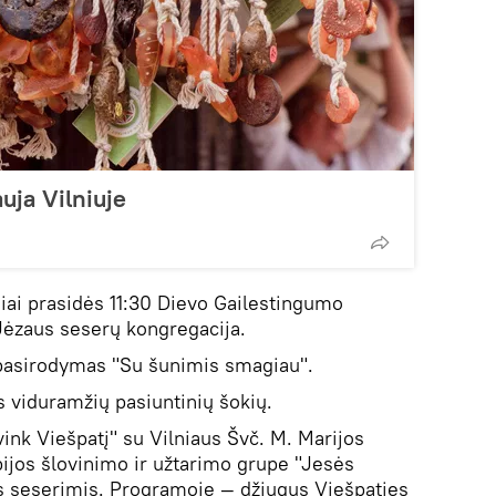
uja Vilniuje
iai prasidės 11:30 Dievo Gailestingumo
Jėzaus seserų kongregacija.
 pasirodymas "Su šunimis smagiau".
s viduramžių pasiuntinių šokių.
ink Viešpatį" su Vilniaus Švč. M. Marijos
ijos šlovinimo ir užtarimo grupe "Jesės
os seserimis. Programoje — džiugus Viešpaties