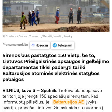
© Sputnik / Виктор Толочко
/
Pereiti į medijų banką
Prenumeruokite
Sirenos bus pastatytos 150 vietų, be to,
Lietuvos Priešgaisrinės apsaugos ir gelbėjimo
departamentas tikisi padaryti tai iki
Baltarusijos atominės elektrinės statybos
pabaigos
VILNIUS, kovo 6 — Sputnik.
Lietuva planuoja savo
teritorijoje įrengti 150 specialių sirenų tam, kad
informuotų piliečius, jei
Baltarusijos AE
įvyks
avarija, praneša Lietuvos žiniasklaida su nuoroda į