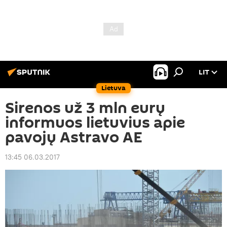
LIT
Lietuva
Sirenos už 3 mln eurų
informuos lietuvius apie
pavojų Astravo AE
13:45 06.03.2017