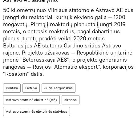
50 kilometrų nuo Vilniaus statomoje Astravo AE bus
įrengti du reaktoriai, kurių kiekvieno galia — 1200
megavatų. Pirmąjį reaktorių planuota įjungti 2019
metais, o antrasis reaktorius, pagal dabartinius
planus, turėtų pradėti veikti 2020 metais.
Baltarusijos AE statoma Gardino srities Astravo
rajone. Projekto užsakovas — Respublikinė unitarinė
įmonė "Belorusskaya AES", o projekto generalinis
rangovas — Rusijos "Atomstroieksport", korporacijos
"Rosatom" dalis.
Politika
Lietuva
Jūris Targonskas
Astravo atominė elektrinė (AE)
sirenos
Astravo atominės elektrinės statybos