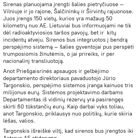
Sirenas planuojama įrengti šalies pietryčiuose —
Vilniuje ir jo rajone, Šalčininkų ir Širvintų rajuonose.
Juos įrengs 150 vietų, kurios yra mažaug 50
kilometrų nuo AE. Lietuviai bus informuojami ne tik
dėl radioaktyviosios taršos pavojų, bet ir kitų
incidentų atveju. Sirenos bus integruotos į bendrą
perspėjimo sistemą — šalies gyventojai pus perspėti
trumposiomis žinutėmis, o jai prireiks, ir per
nacionalinį transliuotoją.
Anot Priešgaisrinės apsaugos ir gelbėjimo
departamento direktoriaus pavaduotojo Jūrio
Targonskio, perspėjimo sistemos įranga kainuos tris
milijonus eurų. Sistemos projektavimo darbams
Departamentas iš vidinių rezervų yra pasirengęs
skirti 60 tūkstančių eurų. Kaip darbai vyks toliau,
anot Targonskio, priklausys nuo politikų, kurie skiria
lėšas, valios.
Targonskis išreiškė viltį, kad sirenos bus įrengtos iki
Astravo AE atidarymo.