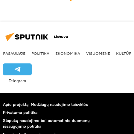
Lietuva
PASAULYJE
POLITIKA
EKONOMIKA
VISUOMENĖ
KULTŪR
Telegram
Apie projektą
Medžiagų naudojimo taisyklės
Privatumo politika
Slapukų naudojimo bei automatinio duomenų
išsaugojimo politika