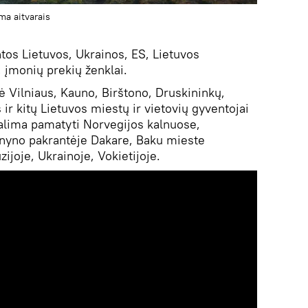
ma aitvarais
tos Lietuvos, Ukrainos, ES, Lietuvos
 įmonių prekių ženklai.
ė Vilniaus, Kauno, Birštono, Druskininkų,
ir kitų Lietuvos miestų ir vietovių gyventojai
galima pamatyti Norvegijos kalnuose,
nyno pakrantėje Dakare, Baku mieste
joje, Ukrainoje, Vokietijoje.