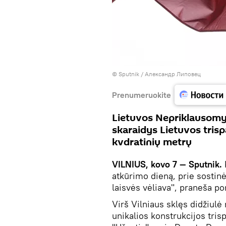
© Sputnik / Александр Липовец
Prenumeruokite
Lietuvos Nepriklausomyb
skaraidys Lietuvos trisp
kvdratinių metrų
VILNIUS, kovo 7 — Sputnik.
atkūrimo dieną, prie sostinė
laisvės vėliava", praneša po
Virš Vilniaus sklęs didžiulė
unikalios konstrukcijos tris