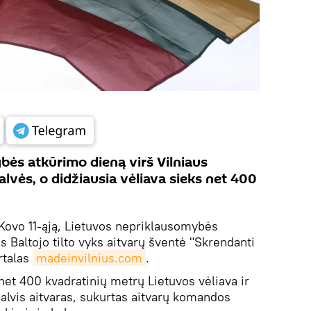
ės atkūrimo dieną virš Vilniaus
alvės, o didžiausia vėliava sieks net 400
Kovo 11-ąją, Lietuvos nepriklausomybės
s Baltojo tilto vyks aitvarų šventė "Skrendanti
rtalas
madeinvilnius.com
.
 net 400 kvadratinių metrų Lietuvos vėliava ir
palvis aitvaras, sukurtas aitvarų komandos