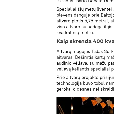
"Užantis" nario Donato Dums
Specialiai šių metų šventei 
plevens danguje prie Baltojo 
aitvaro plotis 5,75 metrai, 
viso aitvaro su uodega ilgis
kvadratinių metrų.
Kaip skrenda 400 kva
Aitvarų mėgėjas Tadas Surky
aitvaras. Dešimtis kartų ma
audinio vėliava, su mažu pa
vėliavą keliantis specialiai 
Prie aitvarų projekto prisij
technologija buvo tobulinam
gerokai didesnės nei skrai