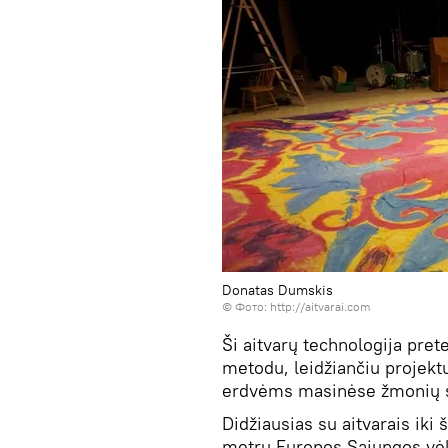
Donatas Dumskis
©
Фото: http://aitvarai.com
Ši aitvarų technologija pret
metodu, leidžiančiu projekt
erdvėms masinėse žmonių s
Didžiausias su aitvarais iki
metrų Europos Sąjungos vėli