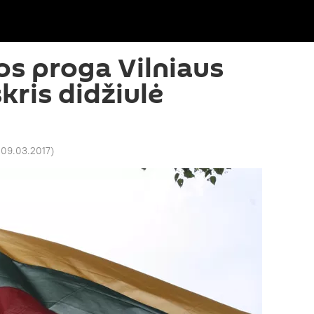
os proga Vilniaus
kris didžiulė
 09.03.2017
)