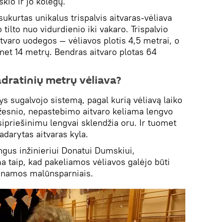
kio ir jo kolegų.
sukurtas unikalus trispalvis aitvaras-vėliava
tilto nuo vidurdienio iki vakaro. Trispalvio
aitvaro uodegos — vėliavos plotis 4,5 metrai, o
 net 14 metrų. Bendras aitvaro plotas 64
dratinių metrų vėliava?
s sugalvojo sistemą, pagal kurią vėliavą laiko
žesnio, nepastebimo aitvaro keliama lengvo
sipriešinimu lengvai sklendžia oru. Ir tuomet
padarytas aitvaras kyla.
ungus inžinieriui Donatui Dumskiui,
a taip, kad pakeliamos vėliavos galėjo būti
dinamos malūnsparniais.