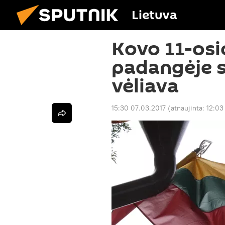
Lietuva
Kovo 11-osi
padangėje s
vėliava
15:30 07.03.2017
(atnaujinta:
12:03