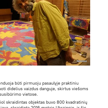
enduoja būti pirmuoju pasaulyje praktiniu
uoti didelius vaizdus danguje, skirtus viešoms
usibūrimo vietose.
 šiol skraidintas objektas buvo 800 kvadratinių
ava, skraidinta 2016 metais Ukrainoje, ir šis