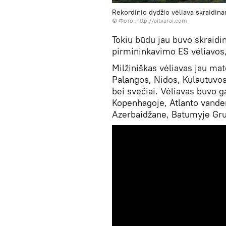
Rekordinio dydžio vėliava skraidina
©
Фото: http://aitvarai.com
Tokiu būdu jau buvo skraidin
pirmininkavimo ES vėliavos,
Milžiniškas vėliavas jau mat
Palangos, Nidos, Kulautuvos 
bei svečiai. Vėliavas buvo 
Kopenhagoje, Atlanto vande
Azerbaidžane, Batumyje Gruzi