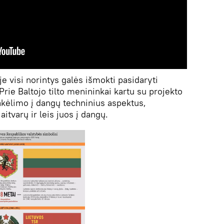
je visi norintys galės išmokti pasidaryti
Prie Baltojo tilto menininkai kartu su projekto
pakėlimo į dangų techninius aspektus,
aitvarų ir leis juos į dangų.