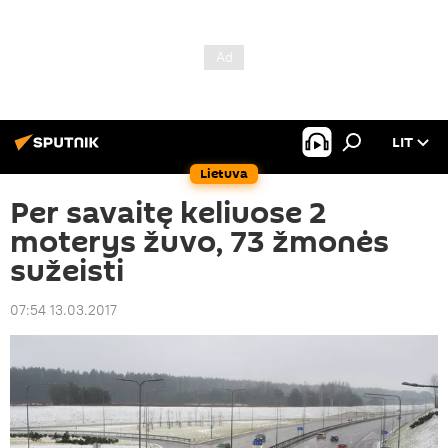
LIT
Lietuva
Per savaitę keliuose 2
moterys žuvo, 73 žmonės
sužeisti
07:54 13.03.2017