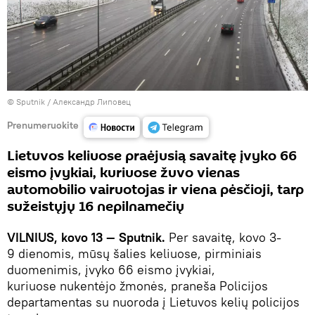
© Sputnik / Александр Липовец
Prenumeruokite
Lietuvos keliuose praėjusią savaitę įvyko 66
eismo įvykiai, kuriuose žuvo vienas
automobilio vairuotojas ir viena pėsčioji, tarp
sužeistųjų 16 nepilnamečių
VILNIUS, kovo 13 — Sputnik.
Per savaitę, kovo 3-
9 dienomis, mūsų šalies keliuose, pirminiais
duomenimis, įvyko 66 eismo įvykiai,
kuriuose nukentėjo žmonės, praneša Policijos
departamentas su nuoroda į Lietuvos kelių policijos