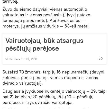
tarnybą.
Žuvo du eismo dalyviai: vienas automobilio
vairuotojas ir vienas pėsčiasis (į įvykį pateko
tamsiuoju paros metu). Abi žuvusiosios —
moterys, jų amžiaus vidurkis — 63-eji metai.
Vairuotojau, būk atsargus
pėsčiųjų perėjose
2017 Vasario 10, 19:01
Sužeisti 73 žmonės, tarp jų 16 nepilnamečių (devyni
keleiviai, penki pėstieji, vienas mopedo ir vienas
dviračio vairuotojai).
Daugiausia įvykiuose nukentėjo vairuotojų — 29, taip
pat 21 keleivis, 20 pėsčiųjų, iš jų 10 — pėsčiųjų
perėjose, ir trys dviračių vairuotojai.