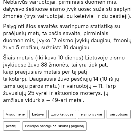
Neblaivūs vairuotojai, pirminiais duomenimis,
dalyvavo šešiuose eismo įvykiuose: sužeisti septyni
žmonės (trys vairuotojai, du keleiviai ir du pėstieji).
Palyginti šios savaitės avaringumo statistiką su
praėjusių metų ta pačia savaite, pirminiais
duomenimis, įvyko 17 eismo įvykių daugiau, žmonių
žuvo 5 mažiau, sužeista 10 daugiau.
Šiais metais (iki kovo 10 dienos) Lietuvoje eismo
įvykiuose žuvo 33 žmonės, tai yra tiek pat,
kaip praėjusiais metais per tą patį
laikotarpį. Daugiausia žuvo pėsčiųjų 14 (10 iš jų
tamsiuoju paros metu) ir vairuotojų — 11. Tarp
žuvusiųjų 25 vyrai ir aštuonios moterys, jų
amžiaus vidurkis — 49-eri metai.
Visuomenė
Lietuva
žuvo keliuose
eismo įvykiai
vairuotojas
pėstieji
Policijos pareigūnai skuba į pagalbą