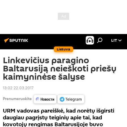
LIT
Lietuva
Linkevičius paragino
Baltarusiją neieškoti priešų
kaimyninėse šalyse
13:02 22.03.2017
Prenumeruokite
URM vadovas pareiškė, kad norėtų išgirsti
daugiau pagrįstų teiginių apie tai, kad
kovotojų rengimas Baltarusijoje buvo