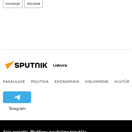
kovotojai
stovykla
Lietuva
PASAULYJE
POLITIKA
EKONOMIKA
VISUOMENĖ
KULTŪR
Telegram
Apie projektą
Medžiagų naudojimo taisyklės