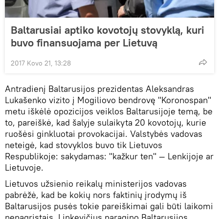
Baltarusiai aptiko kovotojų stovyklą, kuri
buvo finansuojama per Lietuvą
2017 Kovo 21, 13:28
Antradienį Baltarusijos prezidentas Aleksandras
Lukašenko vizito į Mogiliovo bendrovę "Koronospan"
metu iškėlė opozicijos veiklos Baltarusijoje temą, be
to, pareiškė, kad šalyje sulaikyta 20 kovotojų, kurie
ruošėsi ginkluotai provokacijai. Valstybės vadovas
neteigė, kad stovyklos buvo tik Lietuvos
Respublikoje: sakydamas: "kažkur ten" — Lenkijoje ar
Lietuvoje.
Lietuvos užsienio reikalų ministerijos vadovas
pabrėžė, kad be kokių nors faktinių įrodymų iš
Baltarusijos pusės tokie pareiškimai gali būti laikomi
nepagrįstais. Linkevičius paragino Baltarusijos