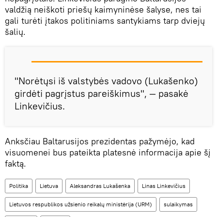
valdžią neiškoti priešų kaimyninėse šalyse, nes tai
gali turėti įtakos politiniams santykiams tarp dviejų
šalių.
"Norėtųsi iš valstybės vadovo (Lukašenko)
girdėti pagrįstus pareiškimus", — pasakė
Linkevičius.
Anksčiau Baltarusijos prezidentas pažymėjo, kad
visuomenei bus pateikta platesnė informacija apie šį
faktą.
Politika
Lietuva
Aleksandras Lukašenka
Linas Linkevičius
Lietuvos respublikos užsienio reikalų ministėrija (URM)
sulaikymas