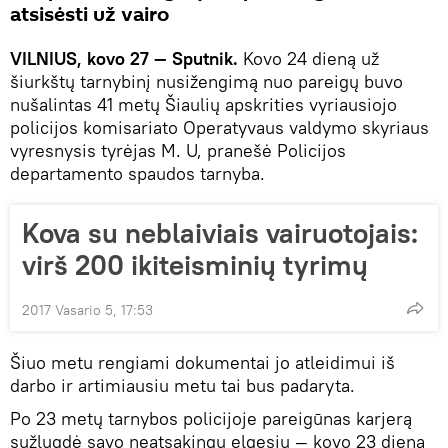
atsisėsti už vairo
VILNIUS, kovo 27 — Sputnik.
Kovo 24 dieną už
šiurkštų tarnybinį nusižengimą nuo pareigų buvo
nušalintas 41 metų Šiaulių apskrities vyriausiojo
policijos komisariato Operatyvaus valdymo skyriaus
vyresnysis tyrėjas M. U, pranešė Policijos
departamento spaudos tarnyba.
Kova su neblaiviais vairuotojais:
virš 200 ikiteisminių tyrimų
2017 Vasario 5, 17:53
Šiuo metu rengiami dokumentai jo atleidimui iš
darbo ir artimiausiu metu tai bus padaryta.
Po 23 metų tarnybos policijoje pareigūnas karjerą
sužlugdė savo neatsakingu elgesiu — kovo 23 dieną