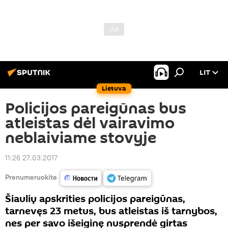
LIT
Lietuva
Policijos pareigūnas bus
atleistas dėl vairavimo
neblaiviame stovyje
11:26 27.03.2017
Prenumeruokite
Šiaulių apskrities policijos pareigūnas,
tarnevęs 23 metus, bus atleistas iš tarnybos,
nes per savo išeiginę nusprendė girtas