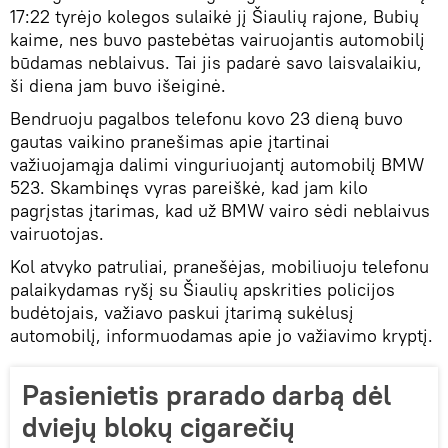
17:22 tyrėjo kolegos sulaikė jį Šiaulių rajone, Bubių
kaime, nes buvo pastebėtas vairuojantis automobilį
būdamas neblaivus. Tai jis padarė savo laisvalaikiu,
ši diena jam buvo išeiginė.
Bendruoju pagalbos telefonu kovo 23 dieną buvo
gautas vaikino pranešimas apie įtartinai
važiuojamąja dalimi vinguriuojantį automobilį BMW
523. Skambinęs vyras pareiškė, kad jam kilo
pagrįstas įtarimas, kad už BMW vairo sėdi neblaivus
vairuotojas.
Kol atvyko patruliai, pranešėjas, mobiliuoju telefonu
palaikydamas ryšį su Šiaulių apskrities policijos
budėtojais, važiavo paskui įtarimą sukėlusį
automobilį, informuodamas apie jo važiavimo kryptį.
Pasienietis prarado darbą dėl
dviejų blokų cigarečių