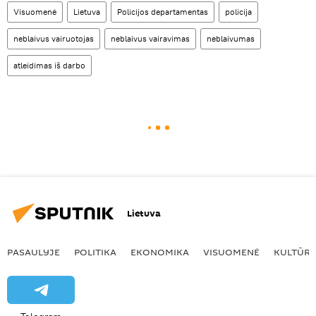
Visuomenė
Lietuva
Policijos departamentas
policija
neblaivus vairuotojas
neblaivus vairavimas
neblaivumas
atleidimas iš darbo
Lietuva
PASAULYJE
POLITIKA
EKONOMIKA
VISUOMENĖ
KULTŪR