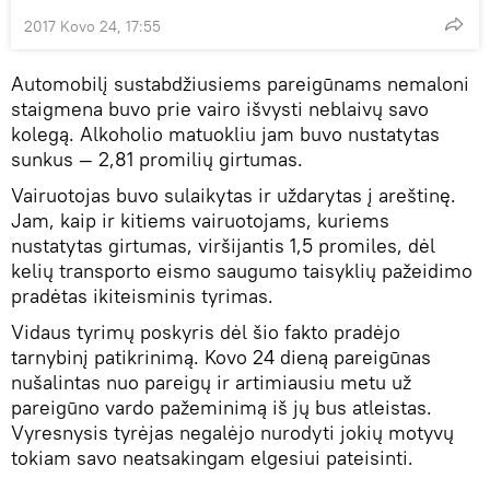
2017 Kovo 24, 17:55
Automobilį sustabdžiusiems pareigūnams nemaloni
staigmena buvo prie vairo išvysti neblaivų savo
kolegą. Alkoholio matuokliu jam buvo nustatytas
sunkus — 2,81 promilių girtumas.
Vairuotojas buvo sulaikytas ir uždarytas į areštinę.
Jam, kaip ir kitiems vairuotojams, kuriems
nustatytas girtumas, viršijantis 1,5 promiles, dėl
kelių transporto eismo saugumo taisyklių pažeidimo
pradėtas ikiteisminis tyrimas.
Vidaus tyrimų poskyris dėl šio fakto pradėjo
tarnybinį patikrinimą. Kovo 24 dieną pareigūnas
nušalintas nuo pareigų ir artimiausiu metu už
pareigūno vardo pažeminimą iš jų bus atleistas.
Vyresnysis tyrėjas negalėjo nurodyti jokių motyvų
tokiam savo neatsakingam elgesiui pateisinti.