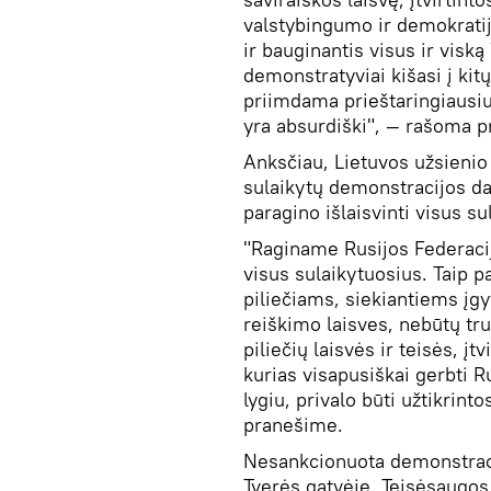
valstybingumo ir demokratij
ir bauginantis visus ir vis
demonstratyviai kišasi į kitų
priimdama prieštaringiausiu
yra absurdiški", — rašoma 
Anksčiau, Lietuvos užsienio 
sulaikytų demonstracijos dal
paragino išlaisvinti visus su
"Raginame Rusijos Federacijo
visus sulaikytuosius. Taip p
piliečiams, siekiantiems įg
reiškimo laisves, nebūtų tru
piliečių laisvės ir teisės, įt
kurias visapusiškai gerbti Ru
lygiu, privalo būti užtikrin
pranešime.
Nesankcionuota demonstraci
Tverės gatvėje. Teisėsaugos 