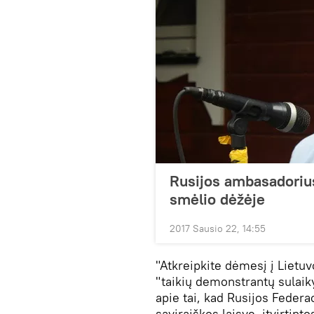
Rusijos ambasadorius
smėlio dėžėje
2017 Sausio 22, 14:55
"Atkreipkite dėmesį į Lietu
"taikių demonstrantų sulai
apie tai, kad Rusijos Federa
saviraiškos laisvę, įtvirtinto