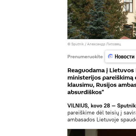
© Sputnik / Александр Липовец
Prenumeruokite
Reaguodama į Lietuvos R
ministerijos pareiškim
klausimu, Rusijos ambas
absurdiškos"
VILNIUS, kovo 28 — Sputnik
pareiškime dėl teisių į savi
ambasados Lietuvoje spaudo