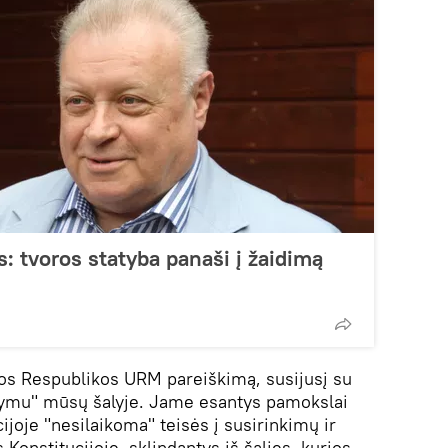
: tvoros statyba panaši į žaidimą
vos Respublikos URM pareiškimą, susijusį su
kymu" mūsų šalyje. Jame esantys pamokslai
cijoje "nesilaikoma" teisės į susirinkimų ir
s Konstitucijoje, sklindantys iš šalies, kurios