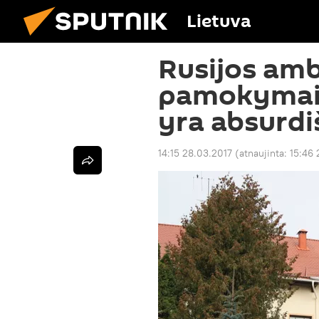
Lietuva
Rusijos amb
pamokymai 
yra absurdi
14:15 28.03.2017
(atnaujinta:
15:46 