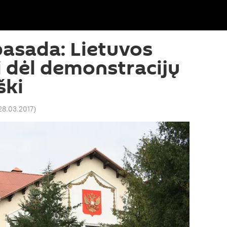
asada: Lietuvos
dėl demonstracijų
ški
28.03.2017
)