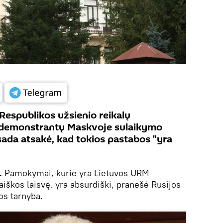
espublikos užsienio reikalų
ą demonstrantų Maskvoje sulaikymo
ada atsakė, kad tokios pastabos "yra
.
Pamokymai, kurie yra Lietuvos URM
raiškos laisvę, yra absurdiški, pranešė Rusijos
s tarnyba.