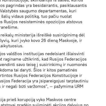
os pagrindas yra besidairantis, pasiklausantis
ką Valstybės saugumo departamentas, kuri
 šalių vidaus politiką, tuo pačiu nuolat
s Rusijos nesisteminės opozicijos atstovus
pranešime.
reikalų ministerija išreiškė susirūpinimą dėl
yvių, kuri įvyko kovo 26 dieną Maskvoje, ir
laikytuosius.
s valdžios institucijas nedelsiant išlaisvinti
at raginame užtikrinti, kad Rusijos Federacijos
yvendinti savo teisę į susirinkimų ir nuomonės
kdoma tai daryti. Šios ir kitos pamatinės
virtintos Rusijos Federacijos Konstitucijoje ir
sijos Federacija yra įsipareigojusi tarptautiniu
tos ir negali būti varžomos", — pažymima URM
ja prieš korupciją vyko Maskvos centre
atstovai pradėjo suiiminėti akcijos dalyvius po