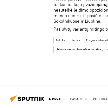
to, kai jie išėjo į važiuoja
nesuteikė leidimo opozicion
miesto centre, ir pasiūlė ak
Sokolnikuose ir Liubline.
Pasiūlytų variantų mitingo o
Politika
Lietuva
Rusijos ambasada
Lietuvos respublikos užsienio reikalų mi
Lietuva
PASAULYJE
POLITIKA