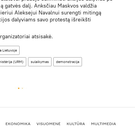
mąją gatvės dalį. Anksčiau Maskvos valdžia
ieriui Aleksejui Navalnui surengti mitingą
cijos dalyviams savo protestą išreikšti
rganizatoriai atsisakė.
 Lietuvoje
nistėrija (URM)
sulaikymas
demonstracija
EKONOMIKA
VISUOMENĖ
KULTŪRA
MULTIMEDIA