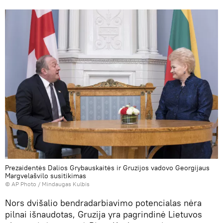
Prezaidentės Dalios Grybauskaitės ir Gruzijos vadovo Georgijaus
Margvelašvilo susitikimas
© AP Photo / Mindaugas Kulbis
Nors dvišalio bendradarbiavimo potencialas nėra
pilnai išnaudotas, Gruzija yra pagrindinė Lietuvos