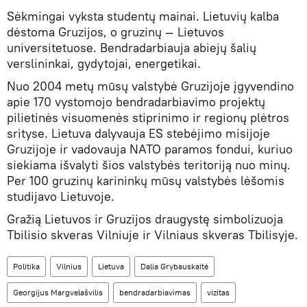
Sėkmingai vyksta studentų mainai. Lietuvių kalba
dėstoma Gruzijos, o gruzinų — Lietuvos
universitetuose. Bendradarbiauja abiejų šalių
verslininkai, gydytojai, energetikai.
Nuo 2004 metų mūsų valstybė Gruzijoje įgyvendino
apie 170 vystomojo bendradarbiavimo projektų
pilietinės visuomenės stiprinimo ir regionų plėtros
srityse. Lietuva dalyvauja ES stebėjimo misijoje
Gruzijoje ir vadovauja NATO paramos fondui, kuriuo
siekiama išvalyti šios valstybės teritoriją nuo minų.
Per 100 gruzinų karininkų mūsų valstybės lėšomis
studijavo Lietuvoje.
Gražią Lietuvos ir Gruzijos draugystę simbolizuoja
Tbilisio skveras Vilniuje ir Vilniaus skveras Tbilisyje.
Politika
Vilnius
Lietuva
Dalia Grybauskaitė
Georgijus Margvelašvilis
bendradarbiavimas
vizitas