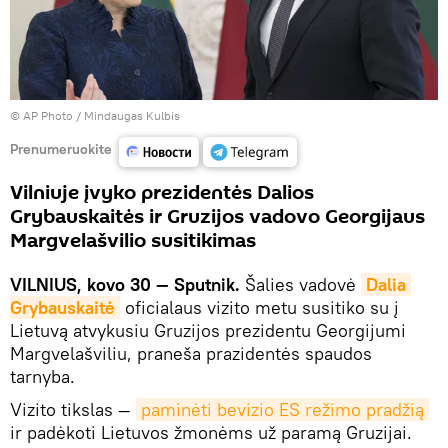
© AP Photo / Mindaugas Kulbis
Prenumeruokite
Vilniuje įvyko prezidentės Dalios
Grybauskaitės ir Gruzijos vadovo Georgijaus
Margvelašvilio susitikimas
VILNIUS, kovo 30 — Sputnik.
Šalies vadovė
Dalia 
Grybauskaitė
oficialaus vizito metu susitiko su į
Lietuvą atvykusiu Gruzijos prezidentu Georgijumi
Margvelašviliu, praneša prazidentės spaudos
tarnyba.
Vizito tikslas —
paminėti bevizio ES režimo pradžią
ir padėkoti Lietuvos žmonėms už paramą Gruzijai.