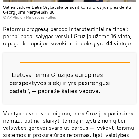
Šalies vadovė Dalia Grybauskaitė susitiko su Gruzijos prezidentu
Georgijumi Margvelašviliu
© AP Photo / Mindaugas Kulbis
Reformų progresą parodo ir tarptautiniai reitingai:
pernai pagal sąlygas verslui Gruzija užėmė 16 vietą,
o pagal korupcijos suvokimo indeksą yra 44 vietoje.
"Lietuva remia Gruzijos europinės
perspektyvos siekį ir yra pasirengusi
padėti", — pabrėžė šalies vadovė.
Valstybės vadovės teigimu, nors Gruzijos pasiekimai
nemaži, būtina išlaikyti tempą ir tęsti žmonių bei
valstybės gerovei svarbius darbus — įvykdyti teismų
sistemos ir prokuratūros reformas, tęsti valstybės