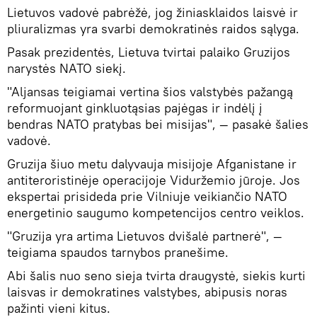
Lietuvos vadovė pabrėžė, jog žiniasklaidos laisvė ir
pliuralizmas yra svarbi demokratinės raidos sąlyga.
Pasak prezidentės, Lietuva tvirtai palaiko Gruzijos
narystės NATO siekį.
"Aljansas teigiamai vertina šios valstybės pažangą
reformuojant ginkluotąsias pajėgas ir indėlį į
bendras NATO pratybas bei misijas", — pasakė šalies
vadovė.
Gruzija šiuo metu dalyvauja misijoje Afganistane ir
antiteroristinėje operacijoje Viduržemio jūroje. Jos
ekspertai prisideda prie Vilniuje veikiančio NATO
energetinio saugumo kompetencijos centro veiklos.
"Gruzija yra artima Lietuvos dvišalė partnerė", —
teigiama spaudos tarnybos pranešime.
Abi šalis nuo seno sieja tvirta draugystė, siekis kurti
laisvas ir demokratines valstybes, abipusis noras
pažinti vieni kitus.