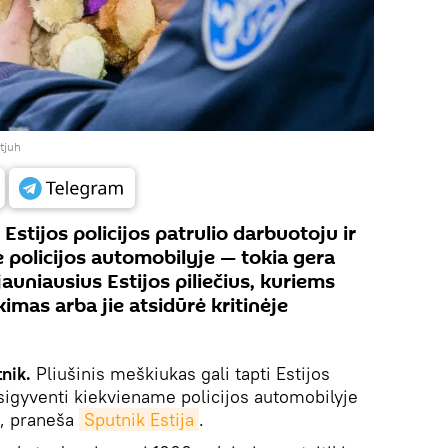
tjuh
Estijos policijos patrulio darbuotoju ir
policijos automobilyje — tokia gera
auniausius Estijos piliečius, kuriems
imas arba jie atsidūrė kritinėje
nik.
Pliušinis meškiukas gali tapti Estijos
apsigyventi kiekviename policijos automobilyje
s, praneša
Sputnik Estija
.