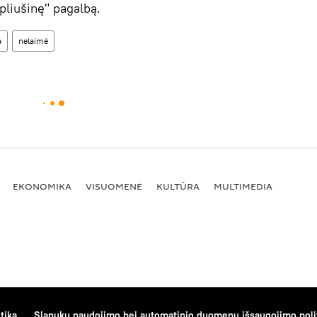
"pliušinę" pagalbą.
a
nelaimė
EKONOMIKA
VISUOMENĖ
KULTŪRA
MULTIMEDIA
tika
Slapukų naudojimo bei automatinio duomenų išsaugojimo poli