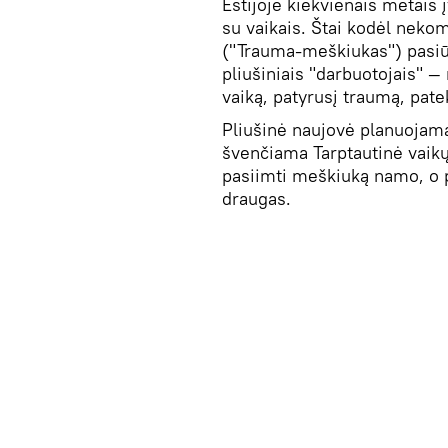
Estijoje kiekvienais metais
su vaikais. Štai kodėl nek
("Trauma-meškiukas") pasiūl
pliušiniais "darbuotojais" —
vaiką, patyrusį traumą, patek
Pliušinė naujovė planuojama 
švenčiama Tarptautinė vaik
pasiimti meškiuką namo, o po
draugas.