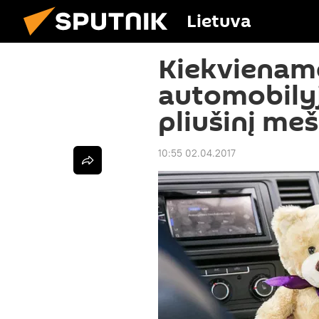
Lietuva
Kiekviename
automobilyj
pliušinį me
10:55 02.04.2017