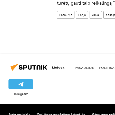
turėtų gauti taip reikalingą 
Pasaulyje
Estija
vaikai
policij
Lietuva
PASAULYJE
POLITIKA
Telegram
Apie projektą
Medžiagų naudojimo taisyklės
Privatumo poli