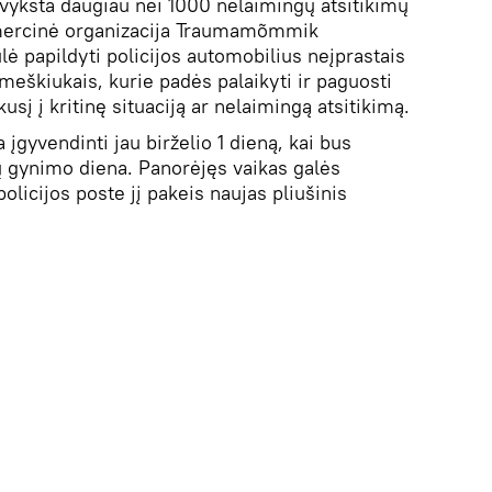
 įvyksta daugiau nei 1000 nelaimingų atsitikimų
omercinė organizacija Traumamõmmik
ė papildyti policijos automobilius neįprastais
 meškiukais, kurie padės palaikyti ir paguosti
usį į kritinę situaciją ar nelaimingą atsitikimą.
įgyvendinti jau birželio 1 dieną, kai bus
ų gynimo diena. Panorėjęs vaikas galės
licijos poste jį pakeis naujas pliušinis