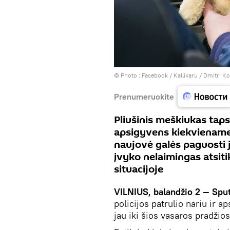
© Photo :
Facebook / Kallikaru / Dmitri Ko
Prenumeruokite
Pliušinis meškiukas taps 
apsigyvens kiekviename 
naujovė galės paguosti j
įvyko nelaimingas atsitik
situacijoje
VILNIUS, balandžio 2 — Sput
policijos patrulio nariu ir 
jau iki šios vasaros pradžio