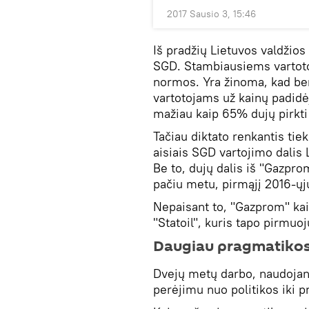
2017 Sausio 3, 15:46
Iš pradžių Lietuvos valdžios 
SGD. Stambiausiems vartot
normos. Yra žinoma, kad ben
vartotojams už kainų padidė
mažiau kaip 65% dujų pirkti
Tačiau diktato renkantis tie
aisiais SGD vartojimo dalis 
Be to, dujų dalis iš "Gazpr
pačiu metu, pirmąjį 2016-ų
Nepaisant to, "Gazprom" kain
"Statoil", kuris tapo pirmuo
Daugiau pragmatiko
Dvejų metų darbo, naudojant
perėjimu nuo politikos iki 