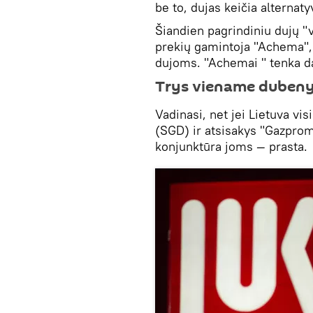
be to, dujas keičia alternat
Šiandien pagrindiniu dujų "v
prekių gamintoja "Achema", 
dujoms. "Achemai " tenka da
Trys viename dubeny
Vadinasi, net jei Lietuva vi
(SGD) ir atsisakys "Gazprom
konjunktūra joms ― prasta.