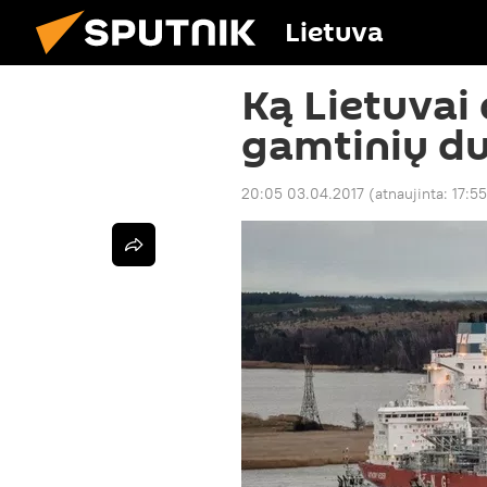
Lietuva
Ką Lietuvai
gamtinių du
20:05 03.04.2017
(atnaujinta:
17:55