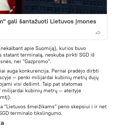
m" gali šantažuoti Lietuvos įmones
a (nekalbant apie Suomiją), kurios buvo
s statant terminalą, neskuba pirkti SGD iš
esnės, nei "Gazpromo".
iai auga konkurencija. Pernai pradėjo dirbti
scyje — penki milijardai kubinių metrų dujų
jami visi dešimt. Taip pat statomas
 milijardai kubinių metrų — ateityje
mtį).
kia "Lietuvos šmeižikams" peno skepsiui i ir net
 SGD terminalo tikslingumo.
ka