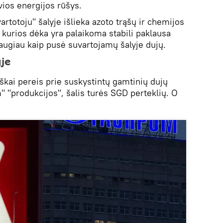
yvios energijos rūšys.
artotoju" šalyje išlieka azoto trąšų ir chemijos
kurios dėka yra palaikoma stabili paklausa
ugiau kaip pusė suvartojamų šalyje dujų.
je
siškai pereis prie suskystintų gamtinių dujų
" "produkcijos", šalis turės SGD perteklių. O