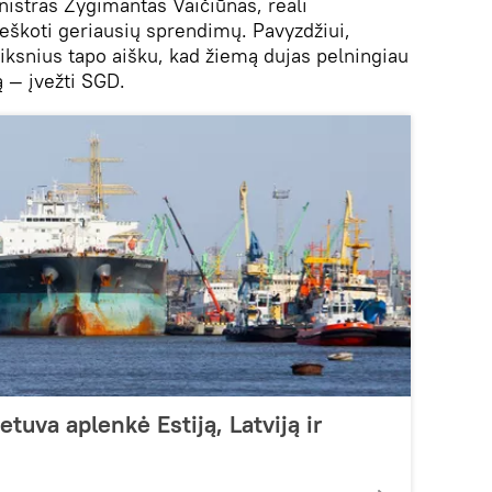
istras Žygimantas Vaičiūnas, reali
ieškoti geriausių sprendimų. Pavyzdžiui,
eiksnius tapo aišku, kad žiemą dujas pelningiau
ą — įvežti SGD.
etuva aplenkė Estiją, Latviją ir