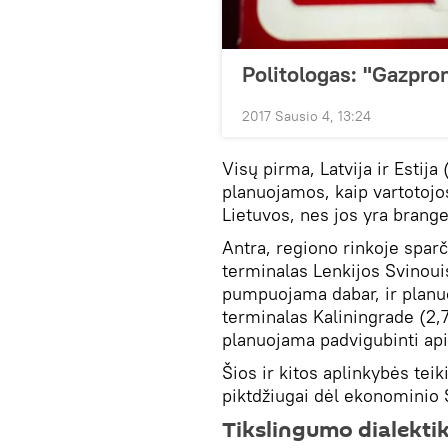
Politologas: "Gazpro
2017 Sausio 4, 13:24
Visų pirma, Latvija ir Estij
planuojamos, kaip vartotojo
Lietuvos, nes jos yra brang
Antra, regiono rinkoje sparč
terminalas Lenkijos Svinoui
pumpuojama dabar, ir planuo
terminalas Kaliningrade (2,7
planuojama padvigubinti api
Šios ir kitos aplinkybės tei
piktdžiugai dėl ekonominio
Tikslingumo dialekti