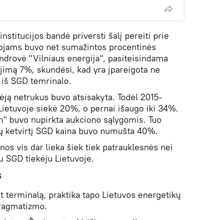
institucijos bandė priversti šalį pereiti prie
ojams buvo net sumažintos procentinės
drovė "Vilniaus energija", pasiteisindama
jimą 7%, skundėsi, kad yra įpareigota ne
 iš SGD temrinalo.
kėją netrukus buvo atsisakyta. Todėl 2015-
Lietuvoje siekė 20%, o pernai išaugo iki 34%.
om" buvo nupirkta aukciono sąlygomis. Tuo
jų ketvirtį SGD kaina buvo numušta 40%.
os vis dar lieka šiek tiek patrauklesnės nei
ju SGD tiekėju Lietuvoje.
s
 terminalą, praktika tapo Lietuvos energetikų
pragmatizmo.