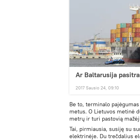
Ar Baltarusija pasitra
2017 Sausio 24, 09:10
Be to, terminalo pajėgumas 
metus. O Lietuvos metinė du
metrų ir turi pastovią mažė
Tai, pirmiausia, susiję su 
elektrinėje. Du trečdalius e