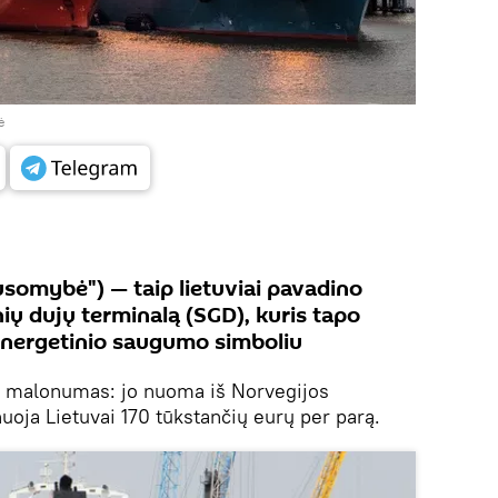
ė
somybė") — taip lietuviai pavadino
ių dujų terminalą (SGD), kuris tapo
 energetinio saugumo simboliu
s malonumas: jo nuoma iš Norvegijos
ja Lietuvai 170 tūkstančių eurų per parą.