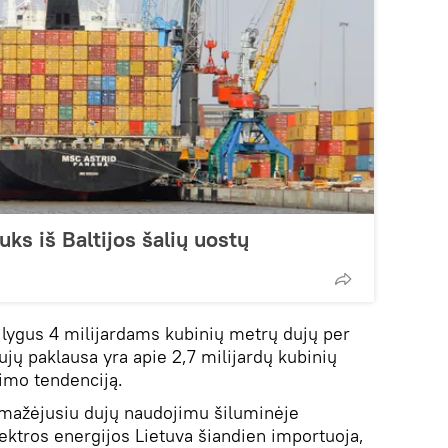
uks iš Baltijos šalių uostų
lygus 4 milijardams kubinių metrų dujų per
jų paklausa yra apie 2,7 milijardų kubinių
jimo tendenciją.
sumažėjusiu dujų naudojimu šiluminėje
lektros energijos Lietuva šiandien importuoja,