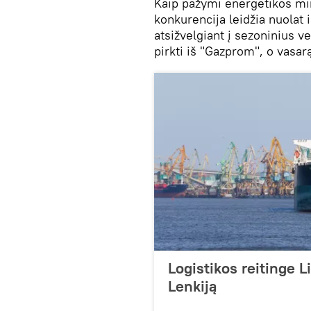
Kaip pažymi energetikos min
konkurencija leidžia nuolat 
atsižvelgiant į sezoninius v
pirkti iš "Gazprom", o vasar
Logistikos reitinge Li
Lenkiją