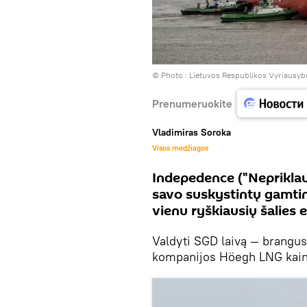
© Photo :
Lietuvos Respublikos Vyriausyb
Prenumeruokite
Vladimiras Soroka
Visos medžiagos
Indepedence ("Nepriklau
savo suskystintų gamtin
vienu ryškiausių šalies
Valdyti SGD laivą — brangu
kompanijos Höegh LNG kainuo