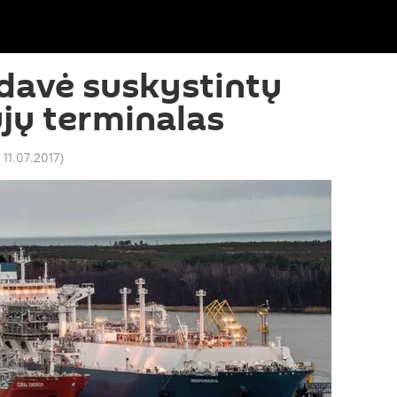
 davė suskystintų
jų terminalas
 11.07.2017
)