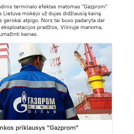
indinis terminalo efektas matomas "Gazprom"
 Lietuva mokėjo už dujas didžiausią kainą
s gerokai atpigo. Nors tai buvo padaryta dar
o eksploatacijos pradžios, Vilniuje manoma,
umažinti kainas.
inkos priklausys "Gazprom"