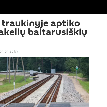
 traukinyje aptiko
akelių baltarusiškių
 04.04.2017
)