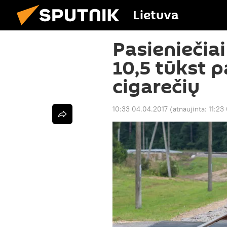
Lietuva
Pasieniečiai
10,5 tūkst p
cigarečių
10:33 04.04.2017
(atnaujinta:
11:23