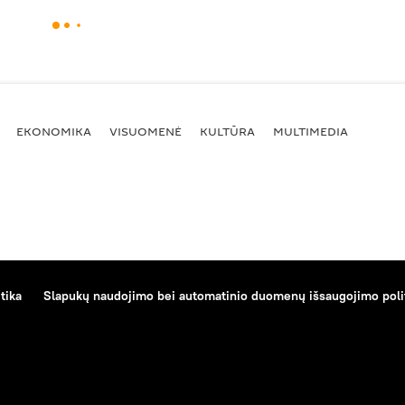
EKONOMIKA
VISUOMENĖ
KULTŪRA
MULTIMEDIA
tika
Slapukų naudojimo bei automatinio duomenų išsaugojimo poli