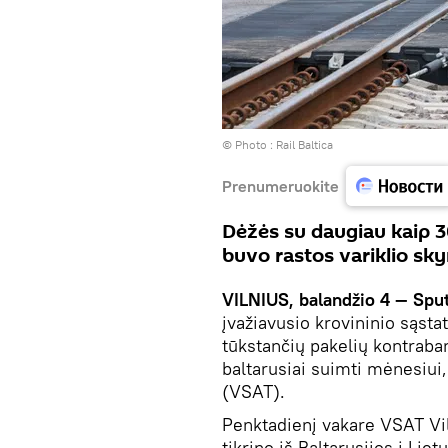
© Photo :
Rail Baltica
Prenumeruokite
Dėžės su daugiau kaip 3
buvo rastos variklio sky
VILNIUS, balandžio 4 — Spu
įvažiavusio krovininio sąsta
tūkstančių pakelių kontraba
baltarusiai suimti mėnesiui
(VSAT).
Penktadienį vakare VSAT Vil
tikrino iš Baltarusijos į Lie