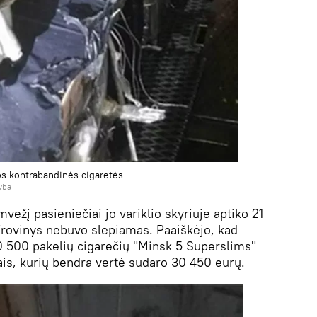
os kontrabandinės cigaretės
yba
vežį pasieniečiai jo variklio skyriuje aptiko 21
 Krovinys nebuvo slepiamas. Paaiškėjo, kad
 500 pakelių cigarečių "Minsk 5 Superslims"
ais, kurių bendra vertė sudaro 30 450 eurų.