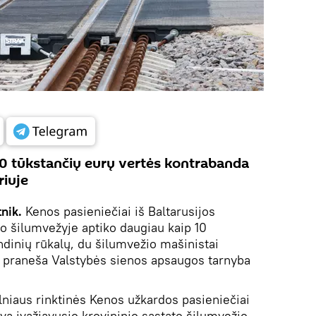
0 tūkstančių eurų vertės kontrabanda
riuje
tnik.
Kenos pasieniečiai iš Baltarusijos
to šilumvežyje aptiko daugiau kaip 10
ndinių rūkalų, du šilumvežio mašinistai
, praneša Valstybės sienos apsaugos tarnyba
niaus rinktinės Kenos užkardos pasieniečiai
tuvą įvažiavusio krovininio sąstato šilumvežio