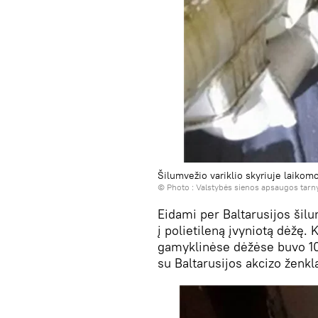
Šilumvežio variklio skyriuje laikom
© Photo :
Valstybės sienos apsaugos tarn
Eidami per Baltarusijos šilum
į polietileną įvyniotą dėžę.
gamyklinėse dėžėse buvo 10
su Baltarusijos akcizo ženkl