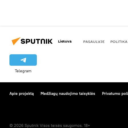
Lietuva
PASAULYJE
POLITIKA
Telegram
Apie projektą
Medžiagų naudojimo taisyklės
Privatumo poli
© 2026 Sputnik Visos teisės saugomos. 18+