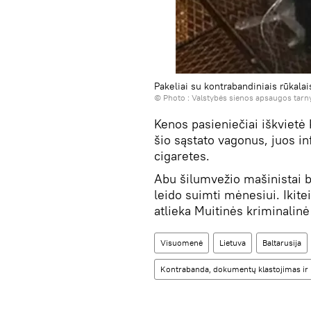
Pakeliai su kontrabandiniais rūkalai
© Photo :
Valstybės sienos apsaugos tarn
Kenos pasieniečiai iškvietė 
šio sąstato vagonus, juos i
cigaretes.
Abu šilumvežio mašinistai ba
leido suimti mėnesiui. Ikite
atlieka Muitinės kriminalinė
Visuomenė
Lietuva
Baltarusija
Kontrabanda, dokumentų klastojimas ir ki