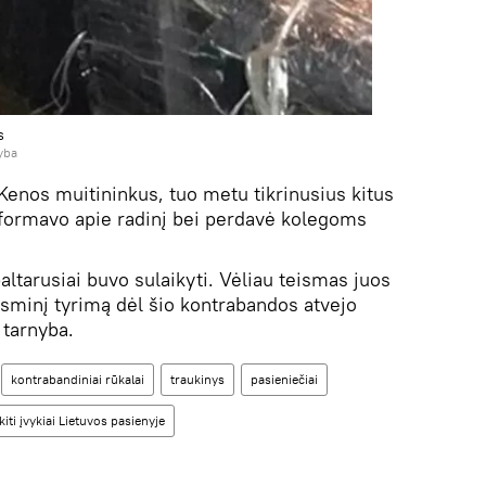
s
yba
Kenos muitininkus, tuo metu tikrinusius kitus
nformavo apie radinį bei perdavė kolegoms
ltarusiai buvo sulaikyti. Vėliau teismas juos
isminį tyrimą dėl šio kontrabandos atvejo
 tarnyba.
kontrabandiniai rūkalai
traukinys
pasieniečiai
ti įvykiai Lietuvos pasienyje