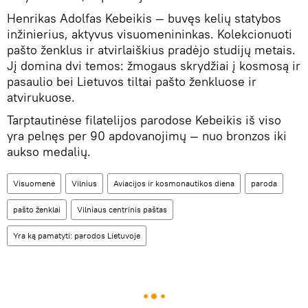
Henrikas Adolfas Kebeikis — buvęs kelių statybos
inžinierius, aktyvus visuomenininkas. Kolekcionuoti
pašto ženklus ir atvirlaiškius pradėjo studijų metais.
Jį domina dvi temos: žmogaus skrydžiai į kosmosą ir
pasaulio bei Lietuvos tiltai pašto ženkluose ir
atvirukuose.
Tarptautinėse filatelijos parodose Kebeikis iš viso
yra pelnęs per 90 apdovanojimų — nuo bronzos iki
aukso medalių.
Visuomenė
Vilnius
Aviacijos ir kosmonautikos diena
paroda
pašto ženklai
Vilniaus centrinis paštas
Yra ką pamatyti: parodos Lietuvoje