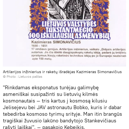
Artilerijos inžinierius ir raketų išradėjas Kazimieras Simonavičius
© Photo :
Lietuvos paštas
"Rinkdamas eksponatus turėjau galimybę
asmeniškai susipažinti su lietuvių kilmės
kosmonautais — tris kartus į kosmosą kilusiu
Jelisejevu bei JAV astronautu Bobko, kuris ir dabar
tebedirba kosmoso tyrimų srityje. Man itin brangūs
tragiškai žuvusio lakūno bandytojo Stankevičiaus
rašyti laiškai", — pasakojo Kebeikis.