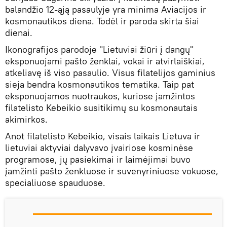
balandžio 12-ąją pasaulyje yra minima Aviacijos ir
kosmonautikos diena. Todėl ir paroda skirta šiai
dienai.
Ikonografijos parodoje "Lietuviai žiūri į dangų"
eksponuojami pašto ženklai, vokai ir atvirlaiškiai,
atkeliavę iš viso pasaulio. Visus filatelijos gaminius
sieja bendra kosmonautikos tematika. Taip pat
eksponuojamos nuotraukos, kuriose įamžintos
filatelisto Kebeikio susitikimų su kosmonautais
akimirkos.
Anot filatelisto Kebeikio, visais laikais Lietuva ir
lietuviai aktyviai dalyvavo įvairiose kosminėse
programose, jų pasiekimai ir laimėjimai buvo
įamžinti pašto ženkluose ir suvenyriniuose vokuose,
specialiuose spauduose.