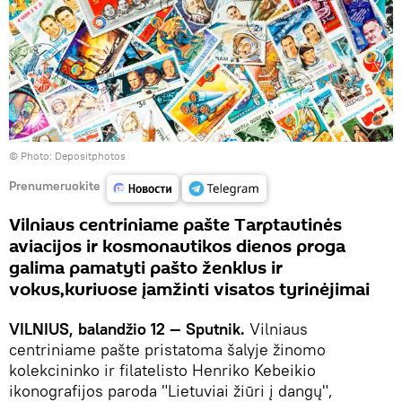
© Photo: Depositphotos
Prenumeruokite
Vilniaus centriniame pašte Tarptautinės
aviacijos ir kosmonautikos dienos proga
galima pamatyti pašto ženklus ir
vokus,kuriuose įamžinti visatos tyrinėjimai
VILNIUS, balandžio 12 — Sputnik.
Vilniaus
centriniame pašte pristatoma šalyje žinomo
kolekcininko ir filatelisto Henriko Kebeikio
ikonografijos paroda "Lietuviai žiūri į dangų",