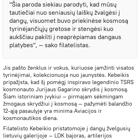
"Šia paroda siekiau parodyti, kad mūsų
tautiečiai nuo seniausių laiškų žvalgėsi į
dangų, visuomet buvo priekinėse kosmosą
tyrinėjančiųjų gretose ir stengėsi kuo
aukščiau pakilti į neaprėpiamas dangaus
platybes", — sako filatelistas.
Jis pašto ženklus ir vokus, kuriuose įamžinti visatos
tyrinėjimai, kolekcionuoja nuo jaunystės. Kebeikis
pripažįsta, kad šį pomėgį inspiravo legendinio TSRS
kosmonauto Jurijaus Gagarino skrydis į kosmosą.
Šiam istoriniam įvykiui — pirmajam sėkmingam
žmogaus skrydžiui į kosmosą — pažymėti balandžio
12-ąją pasaulyje yra minima Aviacijos ir
kosmonautikos diena.
Filatelisto Kebeikio pristatomoje į dangų žvelgusių
lietuvių galerijoje — LDK bajoras, artilerijos