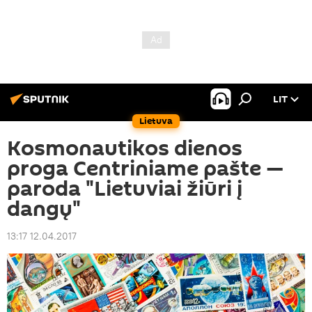
LIT
Lietuva
Kosmonautikos dienos
proga Centriniame pašte —
paroda "Lietuviai žiūri į
dangų"
13:17 12.04.2017