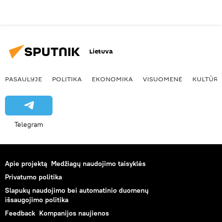
Lietuva
PASAULYJE
POLITIKA
EKONOMIKA
VISUOMENĖ
KULTŪR
Telegram
Apie projektą
Medžiagų naudojimo taisyklės
Privatumo politika
Slapukų naudojimo bei automatinio duomenų
išsaugojimo politika
Feedback
Kompanijos naujienos