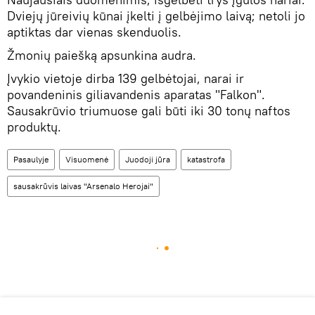
Dviejų jūreivių kūnai įkelti į gelbėjimo laivą; netoli jo
aptiktas dar vienas skenduolis.
Žmonių paiešką apsunkina audra.
Įvykio vietoje dirba 139 gelbėtojai, narai ir
povandeninis giliavandenis aparatas "Falkon".
Sausakrūvio triumuose gali būti iki 30 tonų naftos
produktų.
Pasaulyje
Visuomenė
Juodoji jūra
katastrofa
sausakrūvis laivas "Arsenalo Herojai"