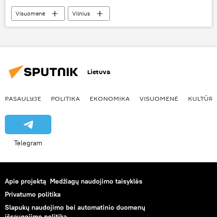
Visuomenė
Vilnius
Santariškių klinikos
parkavimas
automobilių parkavimas
automobilių stovėjimo tvarka
Lietuva
PASAULYJE
POLITIKA
EKONOMIKA
VISUOMENĖ
KULTŪR
Telegram
Apie projektą
Medžiagų naudojimo taisyklės
Privatumo politika
Slapukų naudojimo bei automatinio duomenų
išsaugojimo politika