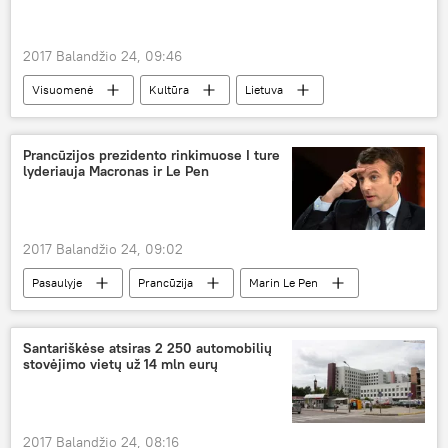
2017 Balandžio 24, 09:46
Visuomenė
Kultūra
Lietuva
Lietuvos nacionalinė Martyno Mažvydo biblioteka
biblioteka
renginiai
Prancūzijos prezidento rinkimuose I ture
lyderiauja Macronas ir Le Pen
2017 Balandžio 24, 09:02
Pasaulyje
Prancūzija
Marin Le Pen
Emmanuelis Macronas
prezidento rinkimai
Santariškėse atsiras 2 250 automobilių
stovėjimo vietų už 14 mln eurų
2017 Balandžio 24, 08:16