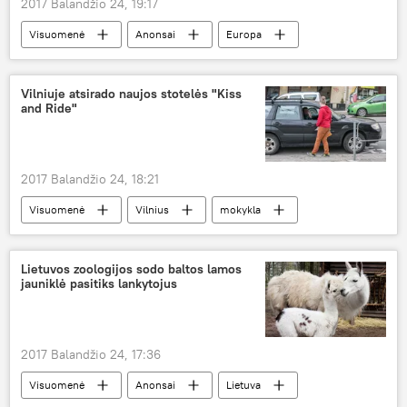
2017 Balandžio 24, 19:17
Visuomenė
Anonsai
Europa
Europos imunizacijos savaitė
vakcinacija
medikai
pasiskiepyti
Vilniuje atsirado naujos stotelės "Kiss
and Ride"
2017 Balandžio 24, 18:21
Visuomenė
Vilnius
mokykla
vaikai
parkavimas
Kiss and Ride
Lietuvos zoologijos sodo baltos lamos
jauniklė pasitiks lankytojus
2017 Balandžio 24, 17:36
Visuomenė
Anonsai
Lietuva