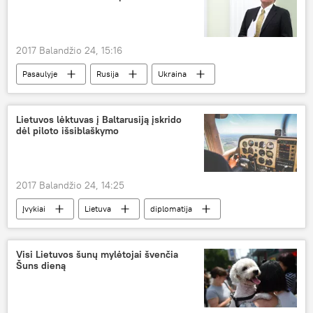
Ignalinos atominės elektrinės uždarymas
2017 Balandžio 24, 15:16
Pasaulyje
Rusija
Ukraina
Dmitrijus Peskovas
ESBO
sprogimas
tarptautinis stebėtojas
Lietuvos lėktuvas į Baltarusiją įskrido
dėl piloto išsiblaškymo
2017 Balandžio 24, 14:25
Įvykiai
Lietuva
diplomatija
oro erdvės pažeidimas
diplomatinė nota
Visi Lietuvos šunų mylėtojai švenčia
Šuns dieną