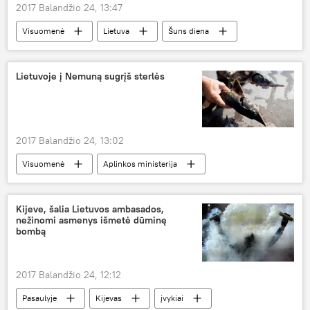
2017 Balandžio 24, 13:47
Visuomenė
Lietuva
Šuns diena
šunų mylėtojai
Lietuvoje į Nemuną sugrįš sterlės
2017 Balandžio 24, 13:02
Visuomenė
Aplinkos ministerija
žvejyba
sterlė
Kijeve, šalia Lietuvos ambasados,
nežinomi asmenys išmetė dūminę
bombą
2017 Balandžio 24, 12:12
Pasaulyje
Kijevas
įvykiai