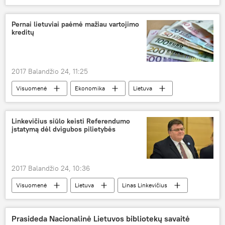
Lietuvos ambasada
dūmų bomba
Pernai lietuviai paėmė mažiau vartojimo
kreditų
2017 Balandžio 24, 11:25
Visuomenė
Ekonomika
Lietuva
Lietuvos bankas
kreditai
paskola
vartojimo kreditai
Linkevičius siūlo keisti Referendumo
įstatymą dėl dvigubos pilietybės
2017 Balandžio 24, 10:36
Visuomenė
Lietuva
Linas Linkevičius
įstatymas
dviguba pilietybė
pasas
Konstitucija
Prasideda Nacionalinė Lietuvos bibliotekų savaitė