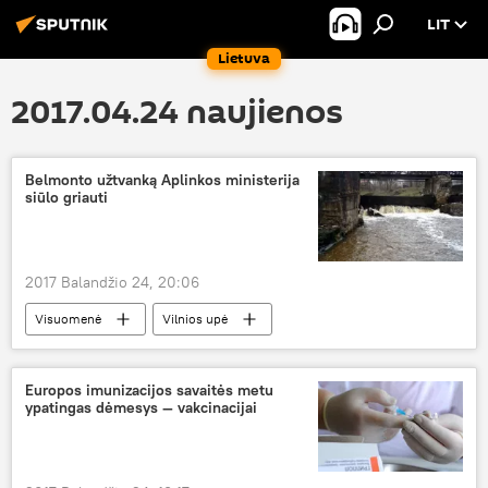
LIT
Lietuva
2017.04.24 naujienos
Belmonto užtvanką Aplinkos ministerija
siūlo griauti
2017 Balandžio 24, 20:06
Visuomenė
Vilnios upė
Aplinkos ministerija
Belmonto užtvanka
Europos imunizacijos savaitės metu
ypatingas dėmesys — vakcinacijai