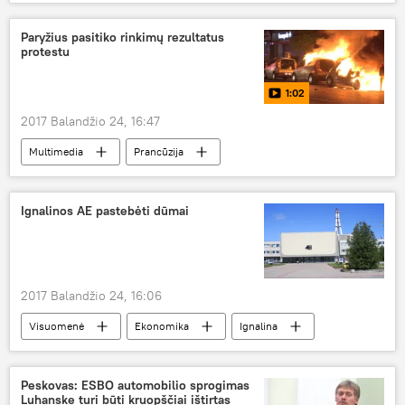
Lietuvos zoologijos sodas
lama
lamos jauniklys
Paryžius pasitiko rinkimų rezultatus
protestu
zoologijos sodo sezono atidarymas
1:02
2017 Balandžio 24, 16:47
Multimedia
Prancūzija
protestuotojai
protesto akcija
prezidento rinkimai
Ignalinos AE pastebėti dūmai
2017 Balandžio 24, 16:06
Visuomenė
Ekonomika
Ignalina
Ignalinos atominė elektrinė (IAE)
įsidegimas
radiacinis fonas
Peskovas: ESBO automobilio sprogimas
Luhanske turi būti kruopščiai ištirtas