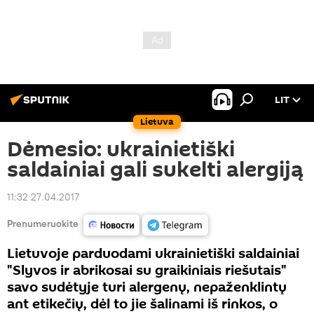
LIT
Lietuva
Dėmesio: ukrainietiški
saldainiai gali sukelti alergiją
11:32 27.04.2017
Prenumeruokite
Lietuvoje parduodami ukrainietiški saldainiai
"Slyvos ir abrikosai su graikiniais riešutais"
savo sudėtyje turi alergenų, nepaženklintų
ant etikečių, dėl to jie šalinami iš rinkos, o