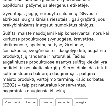
papildomai pažymėjus alergenus etiketėje.
Gyventojai, įsigiję nurodytų saldainių "Slyvos ir
abrikosai su graikiniais riešutais", gali grąžinti juos
prekybininkams ir atgauti sumokėtus pinigus.
Sulfitai maiste naudojami kaip konservantai, nors kai
kuriuose produktuose (vynuogėse, krevetėse,
abrikosuose, apelsinų sultyse, žirniuose,
česnakuose, svogūnuose ir daugelyje kitų augalinių
produktų) jų randama ir natūraliai. Tačiau
augaliniuose produktuose esantys sulfitų kiekiai yra
nedideli ir nesukelia alergijų. Sieros dioksidas ir kiti
sulfitai slopina bakterijų dauginimąsi, pailgina
maisto produktų vartojimo terminą. Kalio sorbatas
(E202) — taip pat natūralus konservantas,
pagamintas daugiausia iš sėklų.
Visuomenė
Lietuva
Ukraina
saldainiai
alergija