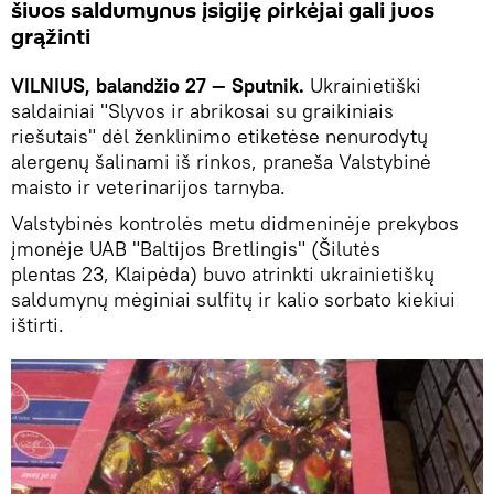
šiuos saldumynus įsigiję pirkėjai gali juos
grąžinti
VILNIUS, balandžio 27 — Sputnik.
Ukrainietiški
saldainiai "Slyvos ir abrikosai su graikiniais
riešutais" dėl ženklinimo etiketėse nenurodytų
alergenų šalinami iš rinkos, praneša Valstybinė
maisto ir veterinarijos tarnyba.
Valstybinės kontrolės metu didmeninėje prekybos
įmonėje UAB "Baltijos Bretlingis" (Šilutės
plentas 23, Klaipėda) buvo atrinkti ukrainietiškų
saldumynų mėginiai sulfitų ir kalio sorbato kiekiui
ištirti.