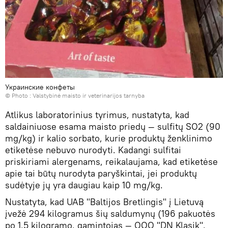
Украинские конфеты
© Photo :
Valstybinė maisto ir veterinarijos tarnyba
Atlikus laboratorinius tyrimus, nustatyta, kad
saldainiuose esama maisto priedų — sulfitų SO2 (90
mg/kg) ir kalio sorbato, kurie produktų ženklinimo
etiketėse nebuvo nurodyti. Kadangi sulfitai
priskiriami alergenams, reikalaujama, kad etiketėse
apie tai būtų nurodyta paryškintai, jei produktų
sudėtyje jų yra daugiau kaip 10 mg/kg.
Nustatyta, kad UAB "Baltijos Bretlingis" į Lietuvą
įvežė 294 kilogramus šių saldumynų (196 pakuotės
po 1,5 kilogramo, gamintojas — OOO "DN Klasik",