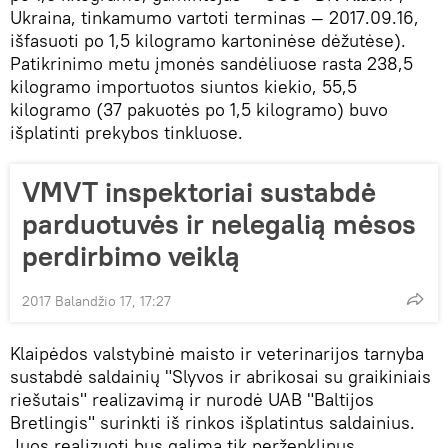
Ukraina, tinkamumo vartoti terminas — 2017.09.16,
išfasuoti po 1,5 kilogramo kartoninėse dėžutėse).
Patikrinimo metu įmonės sandėliuose rasta 238,5
kilogramo importuotos siuntos kiekio, 55,5
kilogramo (37 pakuotės po 1,5 kilogramo) buvo
išplatinti prekybos tinkluose.
VMVT inspektoriai sustabdė
parduotuvės ir nelegalią mėsos
perdirbimo veiklą
2017 Balandžio 17, 17:27
Klaipėdos valstybinė maisto ir veterinarijos tarnyba
sustabdė saldainių "Slyvos ir abrikosai su graikiniais
riešutais" realizavimą ir nurodė UAB "Baltijos
Bretlingis" surinkti iš rinkos išplatintus saldainius.
Juos realizuoti bus galima tik perženklinus,