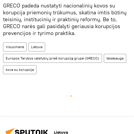
GRECO padeda nustatyti nacionalinių kovos su
korupcija priemonių trūkumus, skatina imtis būtinų
teisinių, institucinių ir praktinių reformų. Be to,
GRECO narės gali pasidalyti geriausia korupcijos
prevencijos ir tyrimo praktika.
Visuomenė
Lietuva
Europos Tarybos valstybių prieš korupciją grupė (GRECO)
teisėsauga
kova su korupcija
Lietuva