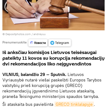
© Depositphotos.com / andreyuu
Prenumeruokite
Iš anksčiau komisijos Lietuvos teisėsaugai
pateiktų 11 kovos su korupcija rekomendacijų
dvi rekomendacijos liko neįgyvendintos
VILNIUS, balandžio 29 — Sputnik.
Lietuvos
Vyriausybė nutarė viešai paskelbti Europos Tarybos
valstybių prieš korupciją grupės (GRECO)
rekomendacijų įgyvendinimo Lietuvos ataskaitą,
praneša Teisingumo ministerijos spaudos tarnyba.
Ši ataskaita bus paviešinta
GRECO tinklalapyje
.