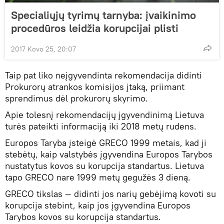
Specialiųjų tyrimų tarnyba: įvaikinimo
procedūros leidžia korupcijai plisti
2017 Kovo 25, 20:07
Taip pat liko neįgyvendinta rekomendacija didinti
Prokurorų atrankos komisijos įtaką, priimant
sprendimus dėl prokurorų skyrimo.
Apie tolesnį rekomendacijų įgyvendinimą Lietuva
turės pateikti informaciją iki 2018 metų rudens.
Europos Taryba įsteigė GRECO 1999 metais, kad ji
stebėtų, kaip valstybės įgyvendina Europos Tarybos
nustatytus kovos su korupcija standartus. Lietuva
tapo GRECO nare 1999 metų gegužės 3 dieną.
GRECO tikslas — didinti jos narių gebėjimą kovoti su
korupcija stebint, kaip jos įgyvendina Europos
Tarybos kovos su korupcija standartus.