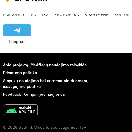
PASAULYJE
POLITIKA
EKONOMIKA
VISUOMENĖ
KULTŪR
Telegram
Apie projektą
Medžiagų naudojimo taisyklės
Privatumo politika
Slapukų naudojimo bei automatinio duomenų
išsaugojimo politika
Feedback
Kompanijos naujienos
© 2026 Sputnik Visos teisės saugomos. 18+