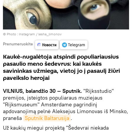
© Photo :
Instagram / lesha_limonov
Prenumeruokite
Kaukė-nugalėtoja atspindi populiariausius
pasaulio meno šedevrus: kai kaukės
savininkas užmiega, vietoj jo į pasaulį žiūri
paveikslo herojai
VILNIUS, balandžio 30 — Sputnik.
"Rijksstudio"
premijos, įsteigtos populiaraus muziejaus
"Rijksmuseum" Amsterdame pagrindinį
apdovanojimą pelnė Aleksejus Limonovas iš Minsko,
praneša
Sputnik Baltarusija
.
Už kaukių miegui projektą "Šedevrai niekada