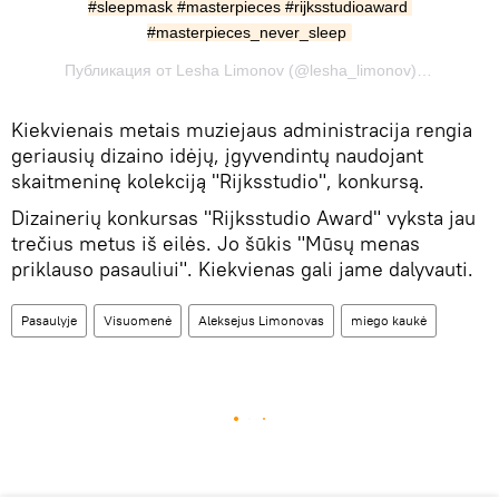
#sleepmask #masterpieces #rijksstudioaward 
#masterpieces_never_sleep
Публикация от Lesha Limonov (@lesha_limonov) Янв 12 2017 в 9:45 PST
Kiekvienais metais muziejaus administracija rengia
geriausių dizaino idėjų, įgyvendintų naudojant
skaitmeninę kolekciją "Rijksstudio", konkursą.
Dizainerių konkursas "Rijksstudio Award" vyksta jau
trečius metus iš eilės. Jo šūkis "Mūsų menas
priklauso pasauliui". Kiekvienas gali jame dalyvauti.
Pasaulyje
Visuomenė
Aleksejus Limonovas
miego kaukė