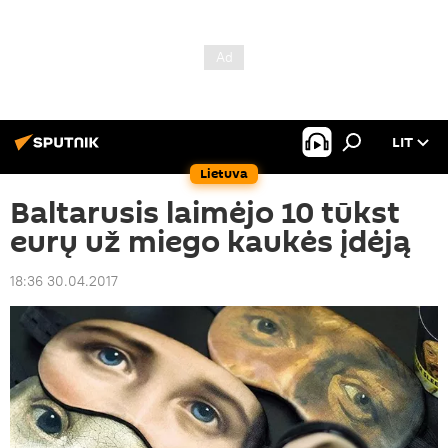
LIT
Lietuva
Baltarusis laimėjo 10 tūkst
eurų už miego kaukės įdėją
18:36 30.04.2017