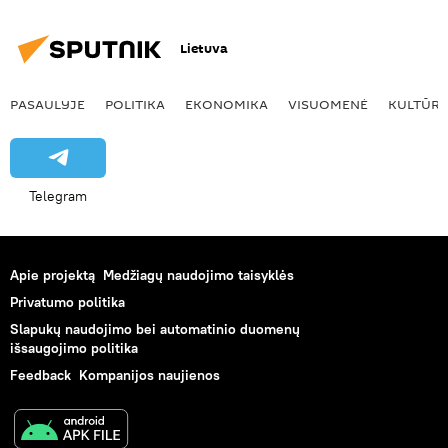
Lietuva
PASAULYJE
POLITIKA
EKONOMIKA
VISUOMENĖ
KULTŪR
Telegram
Apie projektą
Medžiagų naudojimo taisyklės
Privatumo politika
Slapukų naudojimo bei automatinio duomenų
išsaugojimo politika
Feedback
Kompanijos naujienos