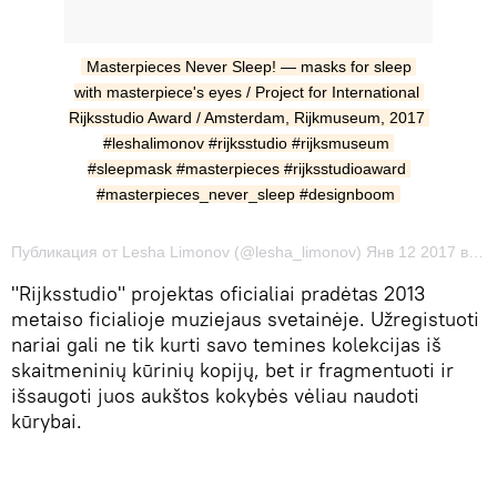
Masterpieces Never Sleep! — masks for sleep 
with masterpiece's eyes / Project for International 
Rijksstudio Award / Amsterdam, Rijkmuseum, 2017 
#leshalimonov #rijksstudio #rijksmuseum 
#sleepmask #masterpieces #rijksstudioaward 
#masterpieces_never_sleep #designboom
Публикация от Lesha Limonov (@lesha_limonov) Янв 12 2017 в 8:09 PST
"Rijksstudio" projektas oficialiai pradėtas 2013
metaiso ficialioje muziejaus svetainėje. Užregistuoti
nariai gali ne tik kurti savo temines kolekcijas iš
skaitmeninių kūrinių kopijų, bet ir fragmentuoti ir
išsaugoti juos aukštos kokybės vėliau naudoti
kūrybai.