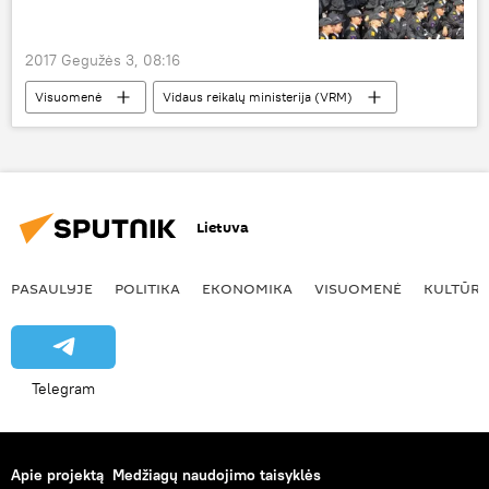
2017 Gegužės 3, 08:16
Visuomenė
Vidaus reikalų ministerija (VRM)
Viešojo saugumo akademija
pareigūnų rengimas
Policijos pareigūnai skuba į pagalbą
Lietuva
PASAULYJE
POLITIKA
EKONOMIKA
VISUOMENĖ
KULTŪR
Telegram
Apie projektą
Medžiagų naudojimo taisyklės