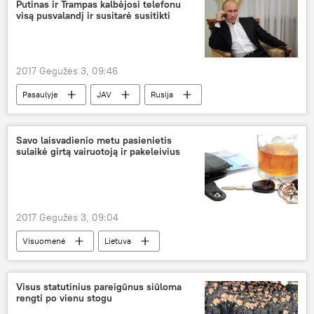
Ukrainos konfliktas
Sirija
Ukraina
Putinas ir Trampas kalbėjosi telefonu
visą pusvalandį ir susitarė susitikti
Vokietija
Sirijos krizė
konfliktas
karinis konfliktas
2017 Gegužės 3, 09:46
Pasaulyje
JAV
Rusija
Vladimiras Putinas
Donaldas Trampas
Sirija
bendradarbiavimas
Savo laisvadienio metu pasienietis
sulaikė girtą vairuotoją ir pakeleivius
Sirijos krizė
2017 Gegužės 3, 09:04
Visuomenė
Lietuva
neblaivus vairuotojas
pasienietis
neblaivus vairavimas
neblaivumas
Visus statutinius pareigūnus siūloma
rengti po vienu stogu