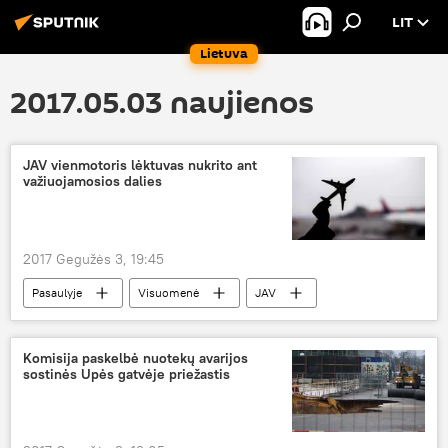
LIT
Lietuva
2017.05.03 naujienos
JAV vienmotoris lėktuvas nukrito ant
važiuojamosios dalies
2017 Gegužės 3, 19:45
Pasaulyje
Visuomenė
JAV
lėktuvas
Komisija paskelbė nuotekų avarijos
sostinės Upės gatvėje priežastis