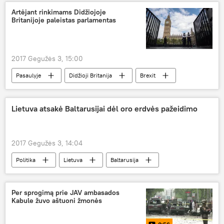
Donaldas Trampas
bendradarbiavimas
Artėjant rinkimams Didžiojoje
Britanijoje paleistas parlamentas
2017 Gegužės 3, 15:00
Pasaulyje
Didžioji Britanija
Brexit
rinkimai
parlamentas
Didžiosios Britanijos istorinis referendumas
Lietuva atsakė Baltarusijai dėl oro erdvės pažeidimo
2017 Gegužės 3, 14:04
Politika
Lietuva
Baltarusija
lėktuvas
nota
diplomatija
oro erdvės pažeidimas
diplomatinė nota
Per sprogimą prie JAV ambasados
Kabule žuvo aštuoni žmonės