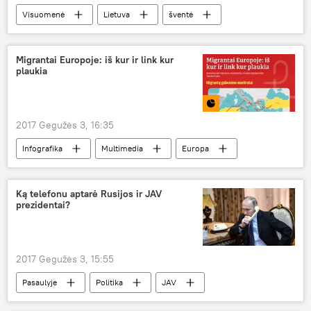
Visuomenė
Lietuva
šventė
ugniagesiai
Migrantai Europoje: iš kur ir link kur
plaukia
2017 Gegužės 3, 16:35
Infografika
Multimedia
Europa
Europos Sąjunga
migrantai
Viduržemio jūra
Ką telefonu aptarė Rusijos ir JAV
prezidentai?
2017 Gegužės 3, 15:55
Pasaulyje
Politika
JAV
Rusija
Vladimiras Putinas