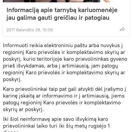
Informaciją apie tarnybą kariuomenėje
jau galima gauti greičiau ir patogiau
2017 Balandžio 28, 10:06
Informuoti reikia elektroniniu paštu arba nuvykus į
regioninį Karo prievolės ir komplektavimo skyrių ar
poskyrį, kurio teritorijoje karo prievolininkas gyveno
prieš išvykdamas, arba į artimiausią, jam patogų
regioninį Karo prievolės ir komplektavimo skyrių ar
poskyrį.
Karo prievolininkai taip pat gali atvykti dėl įrašymo į
karinę įskaitą ar informavimo ir į artimiausią, jiems
patogų regioninį Karo prievolės ir komplektavimo
skyrių ar poskyrį.
Iki šiol neinformavę apie savo išvykimą karo
prievolininkai laiko turi iki šių metų rugsėjo 1