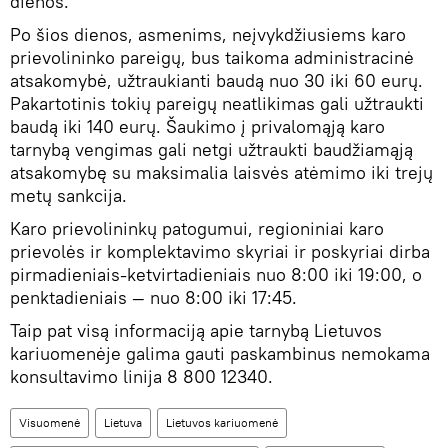
dienos.
Po šios dienos, asmenims, neįvykdžiusiems karo
prievolininko pareigų, bus taikoma administracinė
atsakomybė, užtraukianti baudą nuo 30 iki 60 eurų.
Pakartotinis tokių pareigų neatlikimas gali užtraukti
baudą iki 140 eurų. Šaukimo į privalomąją karo
tarnybą vengimas gali netgi užtraukti baudžiamąją
atsakomybę su maksimalia laisvės atėmimo iki trejų
metų sankcija.
Karo prievolininkų patogumui, regioniniai karo
prievolės ir komplektavimo skyriai ir poskyriai dirba
pirmadieniais-ketvirtadieniais nuo 8:00 iki 19:00, o
penktadieniais — nuo 8:00 iki 17:45.
Taip pat visą informaciją apie tarnybą Lietuvos
kariuomenėje galima gauti paskambinus nemokama
konsultavimo linija 8 800 12340.
Visuomenė
Lietuva
Lietuvos kariuomenė