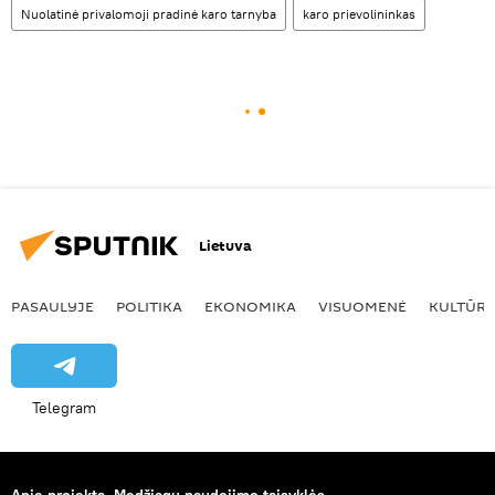
Nuolatinė privalomoji pradinė karo tarnyba
karo prievolininkas
Lietuva
PASAULYJE
POLITIKA
EKONOMIKA
VISUOMENĖ
KULTŪR
Telegram