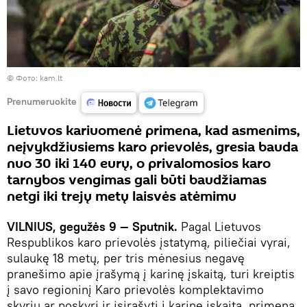
©
Фото: kam.lt
Prenumeruokite
Lietuvos kariuomenė primena, kad asmenims,
neįvykdžiusiems karo prievolės, gresia bauda
nuo 30 iki 140 eurų, o privalomosios karo
tarnybos vengimas gali būti baudžiamas
netgi iki trejų metų laisvės atėmimu
VILNIUS, gegužės 9 — Sputnik.
Pagal Lietuvos
Respublikos karo prievolės įstatymą, piliečiai vyrai,
sulaukę 18 metų, per tris mėnesius negavę
pranešimo apie įrašymą į karinę įskaitą, turi kreiptis
į savo regioninį Karo prievolės komplektavimo
skyrių ar poskyrį ir įsirašyti į karinę įskaitą, primena