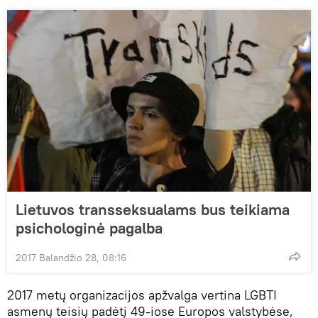
Lietuvos transseksualams bus teikiama
psichologinė pagalba
2017 Balandžio 28, 08:16
2017 metų organizacijos apžvalga vertina LGBTI
asmenų teisių padėtį 49-iose Europos valstybėse,