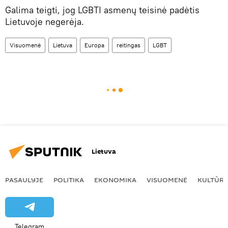
Galima teigti, jog LGBTI asmenų teisinė padėtis
Lietuvoje negerėja.
Visuomenė
Lietuva
Europa
reitingas
LGBT
Lietuva
PASAULYJE
POLITIKA
EKONOMIKA
VISUOMENĖ
KULTŪR
Telegram