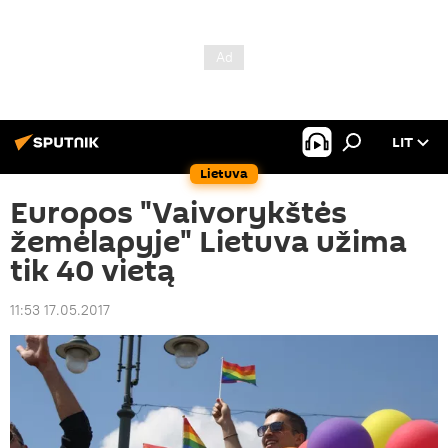
LIT
Lietuva
Europos "Vaivorykštės
žemėlapyje" Lietuva užima
tik 40 vietą
11:53 17.05.2017