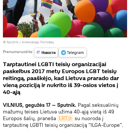
© Sputnik / Александр Липовец
Prenumeruokite
Tarptautinei LGBTI teisių organizacijai
paskelbus 2017 metų Europos LGBT teisių
reitingą, paaškėjo, kad Lietuva prarado dar
vieną poziciją ir nukrito iš 39-osios vietos į
40-ąją
VILNIUS, gegužės 17 — Sputnik.
Pagal seksualinių
mažumų teises Lietuva užima 40-ąją vietą iš 49
Europos šalių, praneša
LRT.lt
su nuoroda į
tarptautinę LGBTI teisių organizaciją "ILGA-Europe".