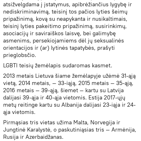
atsižvelgdama į įstatymus, apibrėžiančius lygybę ir
nediskriminavimą, teisinį tos pačios lyties šeimų
pripažinimą, kovą su neapykanta ir nusikaltimais,
teisinį lyties pakeitimo pripažinimą, susirinkimų,
asociacijų ir saviraiškos laisvę, bei galimybę
asmenims, persekiojamiems dėl jų seksualinės
orientacijos ir (ar) lytinės tapatybės, prašyti
prieglobsčio.
LGBTI teisių žemėlapis sudaromas kasmet.
2013 metais Lietuva šiame žemėlapyje užėmė 31-ąją
vietą, 2014 metais, — 33-iąją, 2015 metais — 35-ąją,
2016 metais — 39-ąją, šiemet — kartu su Latvija
dalijasi 39-ąja ir 40-ąja vietomis. Estija 2017-ųjų
metų reitinge kartu su Albanija dalijasi 23-iąja ir 24-
ąja vietomis.
Pirmąsias tris vietas užima Malta, Norvegija ir
Jungtinė Karalystė, o paskutiniąsias tris — Armėnija,
Rusija ir Azerbaidžanas.