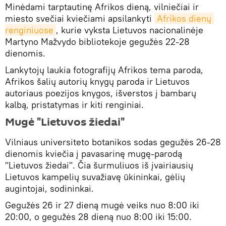
Minėdami tarptautinę Afrikos dieną, vilniečiai ir
miesto svečiai kviečiami apsilankyti
Afrikos dienų 
renginiuose
, kurie vyksta Lietuvos nacionalinėje
Martyno Mažvydo bibliotekoje gegužės 22-28
dienomis.
Lankytojų laukia fotografijų Afrikos tema paroda,
Afrikos šalių autorių knygų paroda ir Lietuvos
autoriaus poezijos knygos, išverstos į bambarų
kalbą, pristatymas ir kiti renginiai.
Mugė "Lietuvos žiedai"
Vilniaus universiteto botanikos sodas gegužės 26-28
dienomis kviečia į pavasarinę mugę-parodą
"Lietuvos žiedai". Čia šurmuliuos iš įvairiausių
Lietuvos kampelių suvažiavę ūkininkai, gėlių
augintojai, sodininkai.
Gegužės 26 ir 27 dieną mugė veiks nuo 8:00 iki
20:00, o gegužės 28 dieną nuo 8:00 iki 15:00.