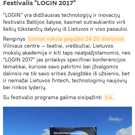
Festivalis "LOGIN 2017"
"LOGIN" yra didžiausias technologijų ir inovacijų
festivalis Baltijos šalyse, kasmet sutraukiantis virš
šešių tūkstančių dalyvių iš Lietuvos ir viso pasaulio.
Renginys
šiemet vyksta gegužės 24-26 dienomis
Vilniaus centre — teatrai, viešbučiai, Lietuvos
mokslų akademija ir kiti taps neatpažįstamomis, nes
"LOGIN 2017" jas pritaikys specifinei konferencijos
tematikai, kuriose savo patirtimi bei įžvalgomis
dalinsis ne tik savo srities žvaigždės iš užsienio, bet
ir nemažai Lietuvos fintech, technologinių naujovių
bei rinkos lyderių.
Su festivalio programa galima sisipažinti
čia
.