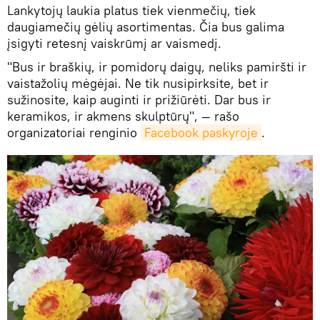
Lankytojų laukia platus tiek vienmečių, tiek
daugiamečių gėlių asortimentas. Čia bus galima
įsigyti retesnį vaiskrūmį ar vaismedį.
"Bus ir braškių, ir pomidorų daigų, neliks pamiršti ir
vaistažolių mėgėjai. Ne tik nusipirksite, bet ir
sužinosite, kaip auginti ir prižiūrėti. Dar bus ir
keramikos, ir akmens skulptūrų", — rašo
organizatoriai renginio
Facebook paskyroje
.