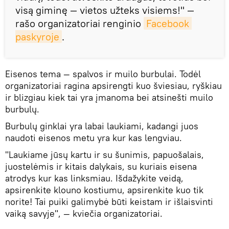
visą giminę — vietos užteks visiems!" —
rašo organizatoriai renginio
Facebook 
paskyroje
.
Eisenos tema — spalvos ir muilo burbulai. Todėl
organizatoriai ragina apsirengti kuo šviesiau, ryškiau
ir blizgiau kiek tai yra įmanoma bei atsinešti muilo
burbulų.
Burbulų ginklai yra labai laukiami, kadangi juos
naudoti eisenos metu yra kur kas lengviau.
"Laukiame jūsų kartu ir su šunimis, papuošalais,
juostelėmis ir kitais dalykais, su kuriais eisena
atrodys kur kas linksmiau. Išdažykite veidą,
apsirenkite klouno kostiumu, apsirenkite kuo tik
norite! Tai puiki galimybė būti keistam ir išlaisvinti
vaiką savyje", — kviečia organizatoriai.