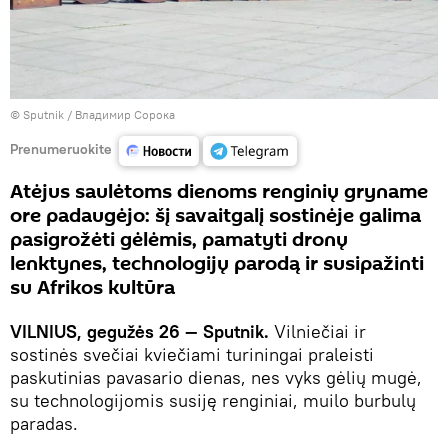
© Sputnik / Владимир Сорока
Prenumeruokite
Atėjus saulėtoms dienoms renginių gryname
ore padaugėjo: šį savaitgalį sostinėje galima
pasigrožėti gėlėmis, pamatyti dronų
lenktynes, technologijų parodą ir susipažinti
su Afrikos kultūra
VILNIUS, gegužės 26 — Sputnik.
Vilniečiai ir
sostinės svečiai kviečiami turiningai praleisti
paskutinias pavasario dienas, nes vyks gėlių mugė,
su technologijomis susiję renginiai, muilo burbulų
paradas.