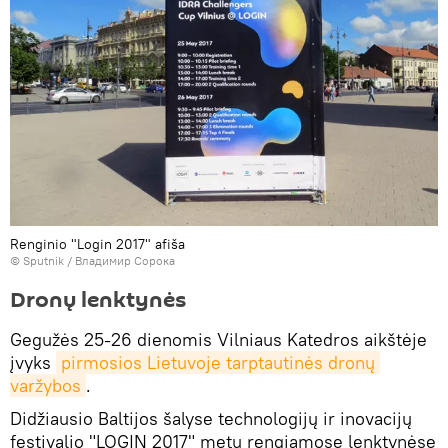
Renginio "Login 2017" afiša
© Sputnik / Владимир Сорока
Dronų lenktynės
Gegužės 25-26 dienomis Vilniaus Katedros aikštėje
įvyks
pirmosios Lietuvoje tarptautinės dronų 
varžybos
.
Didžiausio Baltijos šalyse technologijų ir inovacijų
festivalio "LOGIN 2017" metu rengiamose lenktynėse