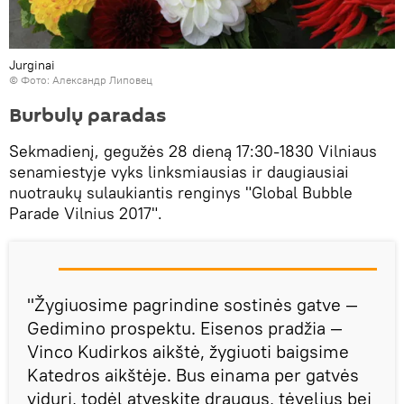
Jurginai
© Фото: Александр Липовец
Burbulų paradas
Sekmadienį, gegužės 28 dieną 17:30-1830 Vilniaus
senamiestyje vyks linksmiausias ir daugiausiai
nuotraukų sulaukiantis renginys "Global Bubble
Parade Vilnius 2017".
"Žygiuosime pagrindine sostinės gatve —
Gedimino prospektu. Eisenos pradžia —
Vinco Kudirkos aikštė, žygiuoti baigsime
Katedros aikštėje. Bus einama per gatvės
vidurį, todėl atveskite draugus, tėvelius bei