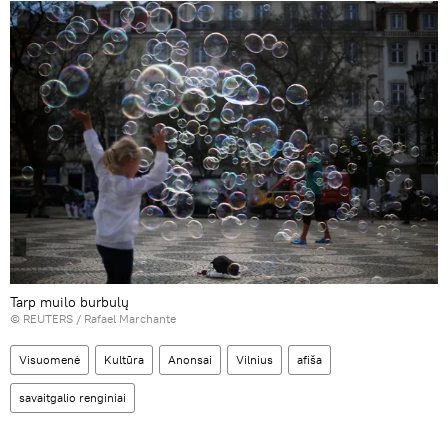
Tarp muilo burbulų
©
REUTERS
/ Rafael Marchante
Visuomenė
Kultūra
Anonsai
Vilnius
afiša
savaitgalio renginiai