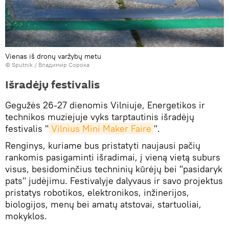
Vienas iš dronų varžybų metu
© Sputnik / Владимир Сорока
Išradėjų festivalis
Gegužės 26-27 dienomis Vilniuje, Energetikos ir
technikos muziejuje vyks tarptautinis išradėjų
festivalis "
Vilnius Mini Maker Faire
".
Renginys, kuriame bus pristatyti naujausi pačių
rankomis pasigaminti išradimai, į vieną vietą suburs
visus, besidominčius techninių kūrėjų bei "pasidaryk
pats" judėjimu. Festivalyje dalyvaus ir savo projektus
pristatys robotikos, elektronikos, inžinerijos,
biologijos, menų bei amatų atstovai, startuoliai,
mokyklos.