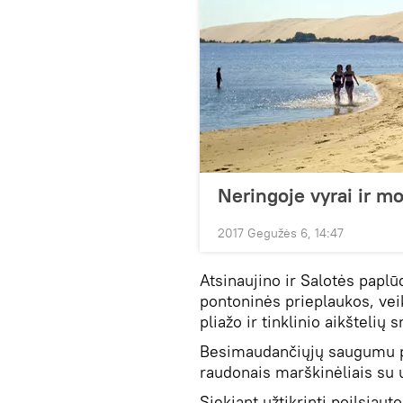
Neringoje vyrai ir mo
2017 Gegužės 6, 14:47
Atsinaujino ir Salotės papl
pontoninės prieplaukos, vei
pliažo ir tinklinio aikštelių 
Besimaudančiųjų saugumu p
raudonais marškinėliais su 
Siekiant užtikrinti poilsi