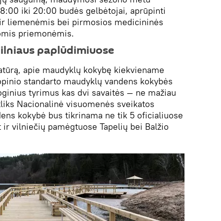
:00 iki 20:00 budės gelbėtojai, aprūpinti
s ir liemenėmis bei pirmosios medicininės
gomis priemonėmis.
ilniaus paplūdimiuose
atūrą, apie maudyklų kokybę kiekviename
opinio standarto maudyklų vandens kokybės
ginius tyrimus kas dvi savaitės — ne mažiau
tliks Nacionalinė visuomenės sveikatos
dens kokybė bus tikrinama ne tik 5 oficialiuose
 ir vilniečių pamėgtuose Tapelių bei Balžio