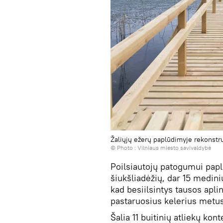
Žaliųjų ežerų paplūdimyje rekonstruo
© Photo :
Vilniaus miesto savivaldybė
Poilsiautojų patogumui pap
šiukšliadėžių, dar 15 medinių
kad besiilsintys tausos aplin
pastaruosius kelerius metus
Šalia 11 buitinių atliekų kon