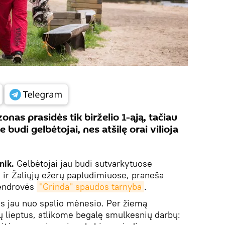
onas prasidės tik birželio 1-ąją, tačiau
budi gelbėtojai, nes atšilę orai vilioja
nik.
Gelbėtojai jau budi sutvarkytuose
 ir Žaliųjų ežerų paplūdimiuose, praneša
bendrovės
"Grinda" spaudos tarnyba
.
 jau nuo spalio mėnesio. Per žiemą
 lieptus, atlikome begalę smulkesnių darbų: