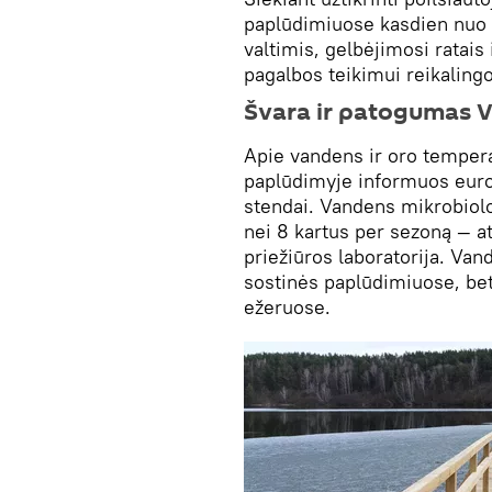
paplūdimiuose kasdien nuo 8
valtimis, gelbėjimosi ratai
pagalbos teikimui reikalin
Švara ir patogumas V
Apie vandens ir oro temper
paplūdimyje informuos eur
stendai. Vandens mikrobiolo
nei 8 kartus per sezoną — a
priežiūros laboratorija. Van
sostinės paplūdimiuose, bet
ežeruose.