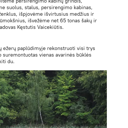
itėme persirengimo kabinų grindis,
 suolus, stalus, persirengimo kabinas,
enklus, išpjovėme išvirtusius medžius ir
ūmokšnius, išvežėme net 65 tonas šakų ir
adovas Kęstutis Vaicekiūtis.
 ežerų paplūdimyje rekonstruoti visi trys
vo suremontuotas vienas avarinės būklės
iti du.