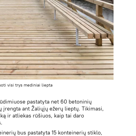
ti visi trys mediniai liepta
lūdimiuose pastatyta net 60 betoninių
 įrengta ant Žaliųjų ežerų lieptų. Tikimasi,
ką ir atliekas rūšiuos, kaip tai daro
.
teinerių bus pastatyta 15 konteinerių stiklo,