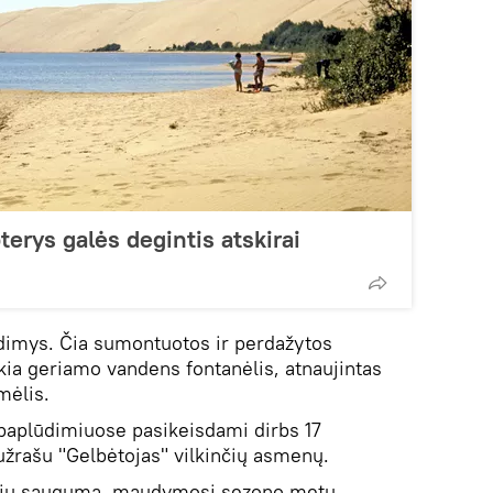
terys galės degintis atskirai
ūdimys. Čia sumontuotos ir perdažytos
kia geriamo vandens fontanėlis, atnaujintas
smėlis.
aplūdimiuose pasikeisdami dirbs 17
užrašu "Gelbėtojas" vilkinčių asmenų.
autojų saugumą, maudymosi sezono metu