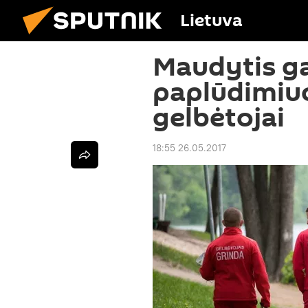
Lietuva
Maudytis ga
paplūdimiuo
gelbėtojai
18:55 26.05.2017