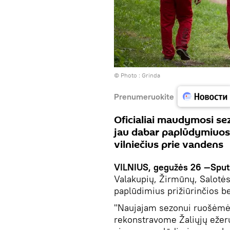
© Photo :
Grinda
Prenumeruokite
Oficialiai maudymosi sez
jau dabar paplūdymiuose 
vilniečius prie vandens
VILNIUS, gegužės 26 —Sput
Valakupių, Žirmūnų, Salotės
paplūdimius prižiūrinčios 
"Naujajam sezonui ruošėmės
rekonstravome Žaliųjų ežerų