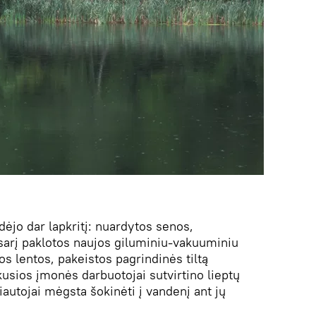
ėjo dar lapkritį: nuardytos senos,
asarį paklotos naujos giluminiu-vakuuminiu
 lentos, pakeistos pagrindinės tiltą
ikusios įmonės darbuotojai sutvirtino lieptų
siautojai mėgsta šokinėti į vandenį ant jų