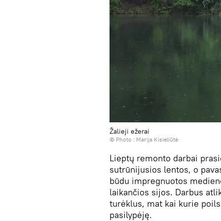
Žalieji ežerai
© Photo : Marija Kisieliūtė
Lieptų remonto darbai prasid
sutrūnijusios lentos, o pav
būdu impregnuotos medienos
laikančios sijos. Darbus atl
turėklus, mat kai kurie poil
pasilypėję.