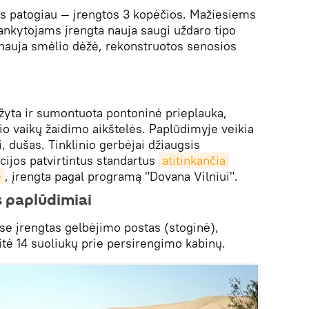
bus patogiau — įrengtos 3 kopėčios. Mažiesiems
lankytojams įrengta nauja saugi uždaro tipo
nauja smėlio dėžė, rekonstruotos senosios
yta ir sumontuota pontoninė prieplauka,
o vaikų žaidimo aikštelės. Paplūdimyje veikia
 dušas. Tinklinio gerbėjai džiaugsis
acijos patvirtintus standartus
atitinkančia 
e
, įrengta pagal programą "Dovana Vilniui".
s paplūdimiai
ose įrengtas gelbėjimo postas (stoginė),
tė 14 suoliukų prie persirengimo kabinų.