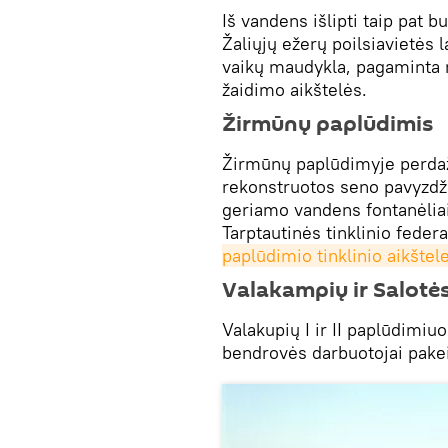
Iš vandens išlipti taip pat 
Žaliųjų ežerų poilsiavietės 
vaikų maudykla, pagaminta 
žaidimo aikštelės.
Žirmūnų paplūdimis
Žirmūnų paplūdimyje perdaž
rekonstruotos seno pavyzdži
geriamo vandens fontanėliai,
Tarptautinės tinklinio feder
paplūdimio tinklinio aikštel
Valakampių ir Salotė
Valakupių I ir II paplūdimiu
bendrovės darbuotojai pakei