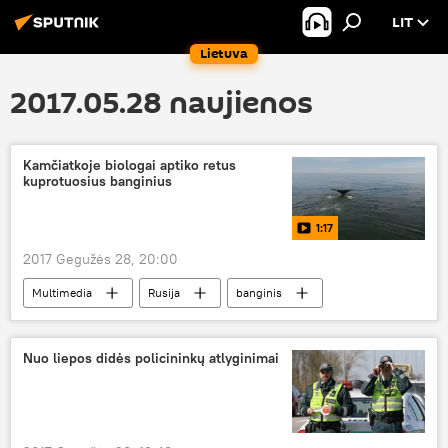
LIT
Lietuva
2017.05.28 naujienos
Kamčiatkoje biologai aptiko retus
kuprotuosius banginius
1:17
2017 Gegužės 28, 20:00
Multimedia
Rusija
banginis
Nuo liepos didės policininkų atlyginimai