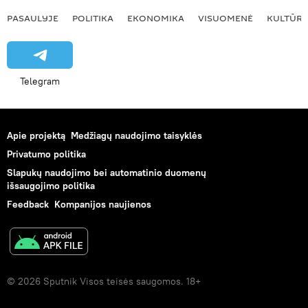
PASAULYJE
POLITIKA
EKONOMIKA
VISUOMENĖ
KULTŪR
Telegram
Apie projektą
Medžiagų naudojimo taisyklės
Privatumo politika
Slapukų naudojimo bei automatinio duomenų
išsaugojimo politika
Feedback
Kompanijos naujienos
© 2026 Sputnik Visos teisės saugomos. 18+