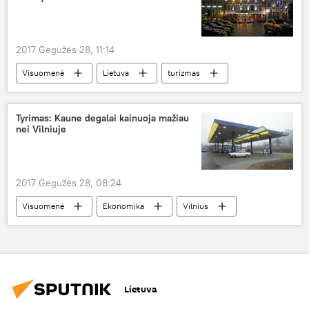
2017 Gegužės 28, 11:14
Visuomenė
Lietuva
turizmas
turistai
Tyrimas: Kaune degalai kainuoja mažiau
nei Vilniuje
2017 Gegužės 28, 08:24
Visuomenė
Ekonomika
Vilnius
Lietuva
Kaunas
degalinė
kainos
alternatyvieji degalai
degalai
Kaunas — antroji Lietuvos sostinė
Lietuva