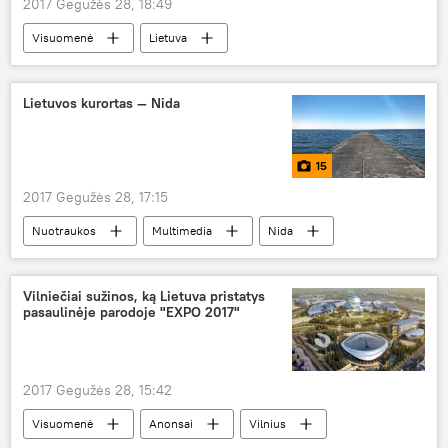
2017 Gegužės 28, 18:49
Visuomenė
Lietuva
Policijos departamentas
atlyginimai
atlyginimų didinimas
Lietuvos kurortas — Nida
15
2017 Gegužės 28, 17:15
Nuotraukos
Multimedia
Nida
Kuršių nerija
Vilniečiai sužinos, ką Lietuva pristatys
pasaulinėje parodoje "EXPO 2017"
2017 Gegužės 28, 15:42
Visuomenė
Anonsai
Vilnius