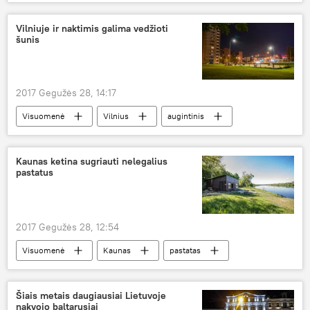
Lietuva
Kazachstanas
EXPO 2017
Vilniaus rotušė
paroda
Vilniuje ir naktimis galima vedžioti
šunis
2017 Gegužės 28, 14:17
Visuomenė
Vilnius
augintinis
šuo
augintiniai
vedžiojimo aikštelė
Kaunas ketina sugriauti nelegalius
pastatus
2017 Gegužės 28, 12:54
Visuomenė
Kaunas
pastatas
nelegali statyba
Kaunas — antroji Lietuvos sostinė
Šiais metais daugiausiai Lietuvoje
nakvojo baltarusiai