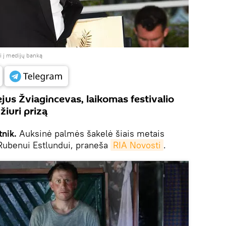
ti į medijų banką
ejus Žviagincevas, laikomas festivalio
žiuri prizą
nik.
Auksinė palmės šakelė šiais metais
i Rubenui Estlundui, praneša
RIA Novosti
.