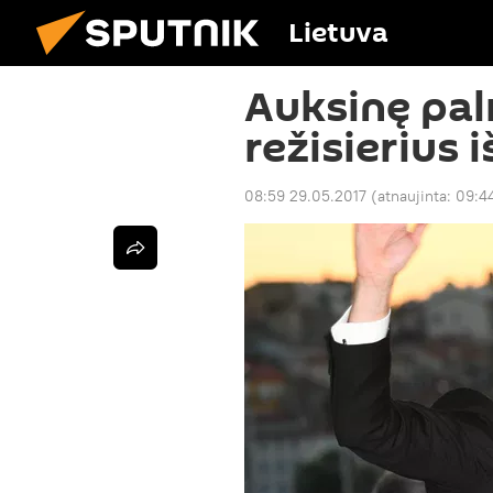
Lietuva
Auksinę pal
režisierius 
08:59 29.05.2017
(atnaujinta:
09:4