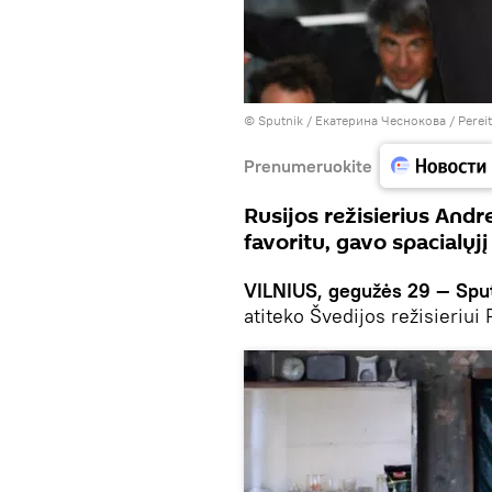
© Sputnik / Екатерина Чеснокова
/
Perei
Prenumeruokite
Rusijos režisierius Andr
favoritu, gavo spacialųjį 
VILNIUS, gegužės 29 — Sput
atiteko Švedijos režisieriu