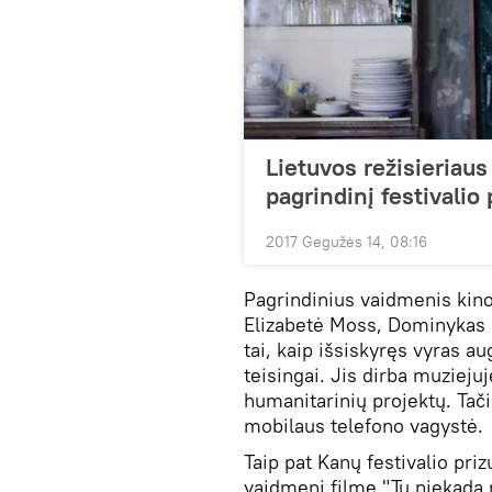
Lietuvos režisieriaus
pagrindinį festivalio p
2017 Gegužės 14, 08:16
Pagrindinius vaidmenis kino
Elizabetė Moss, Dominykas U
tai, kaip išsiskyręs vyras au
teisingai. Jis dirba muziejuj
humanitarinių projektų. Tač
mobilaus telefono vagystė.
Taip pat Kanų festivalio pr
vaidmenį filme "Tu niekada 