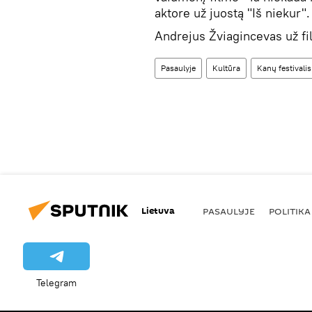
aktore už juostą "Iš niekur".
Andrejus Žviagincevas už fil
Pasaulyje
Kultūra
Kanų festivalis
Lietuva
PASAULYJE
POLITIKA
Telegram