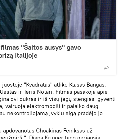
 filmas "Šaltos ausys" gavo
rizą Italijoje
 juostoje "Kvadratas" atliko Klasas Bangas,
estas ir Teris Notari. Filmas pasakoja apie
gina dvi dukras ir iš visų jėgų stengiasi gyventi
e, vairuoja elektromobilį ir palaiko daug
iau nekontroliojamą įvykių eigą pradėjo jo
izu apdovanotas Choakinas Feniksas už
neužmirši". Diana Kriuger tapo geriausia