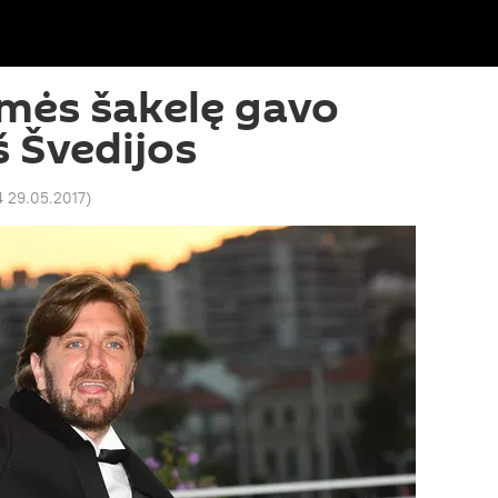
mės šakelę gavo
iš Švedijos
4 29.05.2017
)