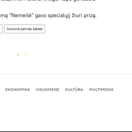
mą "Nemeilė" gavo specialųjį žiuri prizą.
Auksinė palmės šakelė
EKONOMIKA
VISUOMENĖ
KULTŪRA
MULTIMEDIA