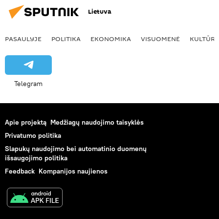
Lietuva
PASAULYJE
POLITIKA
EKONOMIKA
VISUOMENĖ
KULTŪR
Telegram
Apie projektą
Medžiagų naudojimo taisyklės
Privatumo politika
Slapukų naudojimo bei automatinio duomenų
išsaugojimo politika
Feedback
Kompanijos naujienos