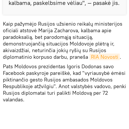
kalbama, paskelbsime vėliau", — pasakė jis.
Kaip pažymėjo Rusijos užsienio reikalų ministerijos
oficiali atstovė Marija Zacharova, kalbama apie
paradoksalią, bet parodomąją situaciją,
demonstruojančią situacijos Moldovoje plėtrą ir,
akivaizdžiai, neturinčia jokių ryšių su Rusijos
diplomatinio korpuso darbu, praneša
RIA Novosti
.
Pats Moldovos prezidentas Igoris Dodonas savo
Facebook paskyroje pareiškė, kad "vyriausybė ėmėsi
piktinančio gesto Rusijos ambasados Moldovos
Respublikoje atžvilgiu". Anot valstybės vadovo, penki
Rusijos diplomatai turi palikti Moldovą per 72
valandas.