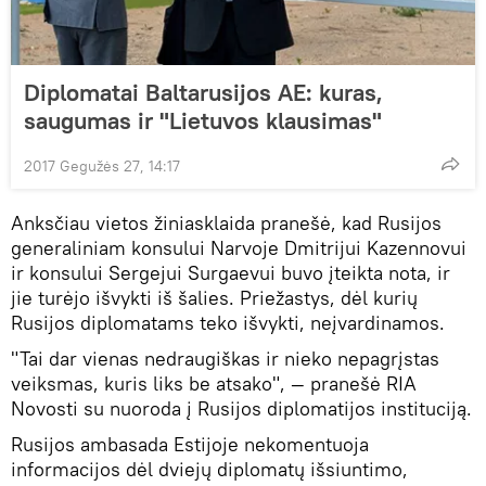
Diplomatai Baltarusijos AE: kuras,
saugumas ir "Lietuvos klausimas"
2017 Gegužės 27, 14:17
Anksčiau vietos žiniasklaida pranešė, kad Rusijos
generaliniam konsului Narvoje Dmitrijui Kazennovui
ir konsului Sergejui Surgaevui buvo įteikta nota, ir
jie turėjo išvykti iš šalies. Priežastys, dėl kurių
Rusijos diplomatams teko išvykti, neįvardinamos.
"Tai dar vienas nedraugiškas ir nieko nepagrįstas
veiksmas, kuris liks be atsako", — pranešė RIA
Novosti su nuoroda į Rusijos diplomatijos instituciją.
Rusijos ambasada Estijoje nekomentuoja
informacijos dėl dviejų diplomatų išsiuntimo,