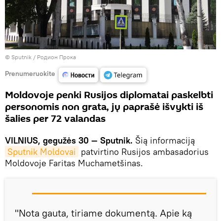
© Sputnik / Родион Прока
Prenumeruokite
Moldovoje penki Rusijos diplomatai paskelbti
personomis non grata, jų paprašė išvykti iš
šalies per 72 valandas
VILNIUS, gegužės 30 — Sputnik.
Šią informaciją
Sputnik Moldovai
patvirtino Rusijos ambasadorius
Moldovoje Faritas Muchametšinas.
"Nota gauta, tiriame dokumentą. Apie ką