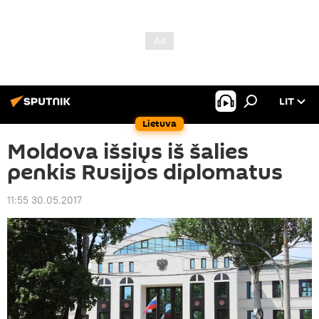
LIT
Lietuva
Moldova išsiųs iš šalies
penkis Rusijos diplomatus
11:55 30.05.2017