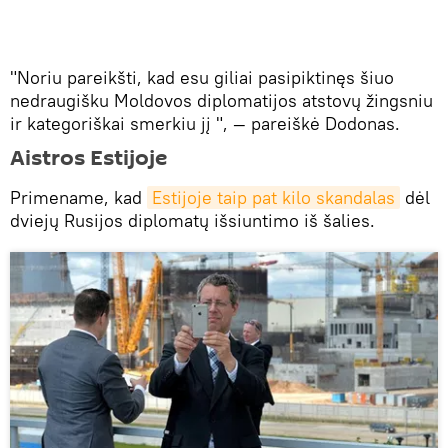
"Noriu pareikšti, kad esu giliai pasipiktinęs šiuo
nedraugišku Moldovos diplomatijos atstovų žingsniu
ir kategoriškai smerkiu jį ", — pareiškė Dodonas.
Aistros Estijoje
Primename, kad
Estijoje taip pat kilo skandalas
dėl
dviejų Rusijos diplomatų išsiuntimo iš šalies.