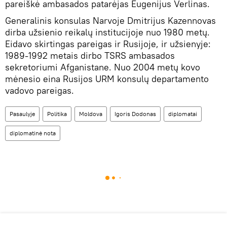
pareiškė ambasados patarėjas Eugenijus Verlinas.
Generalinis konsulas Narvoje Dmitrijus Kazennovas
dirba užsienio reikalų institucijoje nuo 1980 metų.
Eidavo skirtingas pareigas ir Rusijoje, ir užsienyje:
1989-1992 metais dirbo TSRS ambasados
sekretoriumi Afganistane. Nuo 2004 metų kovo
mėnesio eina Rusijos URM konsulų departamento
vadovo pareigas.
Pasaulyje
Politika
Moldova
Igoris Dodonas
diplomatai
diplomatinė nota