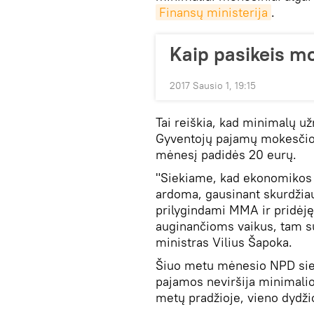
Finansų ministerija
.
Kaip pasikeis m
2017 Sausio 1, 19:15
Tai reiškia, kad minimalų 
Gyventojų pajamų mokesčio (
mėnesį padidės 20 eurų.
"Siekiame, kad ekonomikos 
ardoma, gausinant skurdžia
prilygindami MMA ir pridėj
auginančioms vaikus, tam s
ministras Vilius Šapoka.
Šiuo metu mėnesio NPD sieki
pajamos neviršija minimali
metų pradžioje, vieno dydži