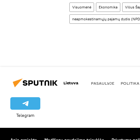
Visuomenė
Ekonomika
Vilius Š
neapmokestinamųjų pajamų dydis (NPD
Lietuva
PASAULYJE
POLITIKA
Telegram