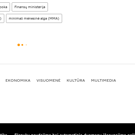
apoka
Finansų ministerija
)
minimali mėnesinė alga (MMA)
EKONOMIKA
VISUOMENĖ
KULTŪRA
MULTIMEDIA