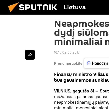
Lietuva
Neapmokes
dydį siūloma
minimaliai 
16:15 02.06.2017
Prenumeruokite
Finansų ministro Viliau
bus gausinamos sunkiau
VILNIUS, gegužės
31
— Sput
mažiausias pajamas gaunan
neapmokestinamųjų pajamų d
minimaliai mėnesiniai algai