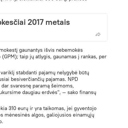
okesčiai 2017 metais
užmokestį gaunantys išvis nebemokės
GPM); taip jų atlygis, gaunamas į rankas, per
variklį stabdanti pajamų nelygybė būtų
usiai besiverčiančių pajamas. NPD
ę dar svaresnę paramą šeimoms,
ukursime daugiau erdvės", — sako finansų
a 310 eurų ir yra taikomas, jei gyventojo
os mėnesinės algos, galiojusios einamųjų
o.