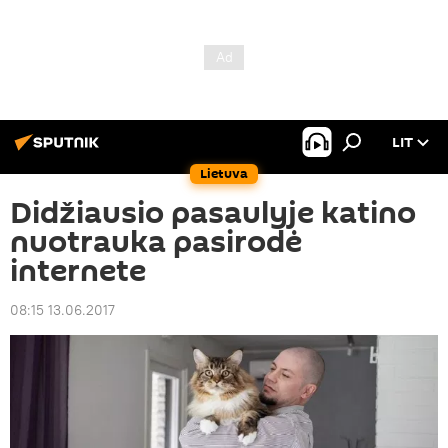
LIT
Lietuva
Didžiausio pasaulyje katino
nuotrauka pasirodė
internete
08:15 13.06.2017