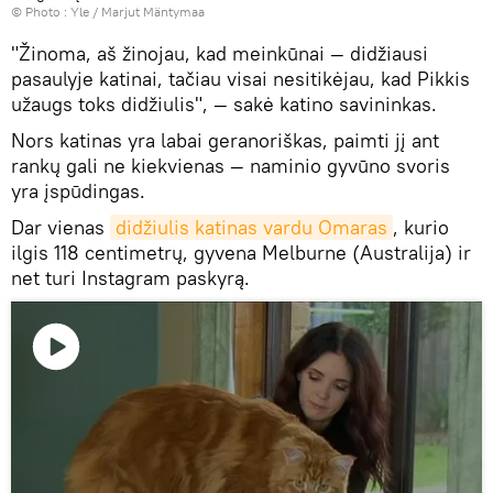
© Photo :
Yle / Marjut Mäntymaa
"Žinoma, aš žinojau, kad meinkūnai — didžiausi
pasaulyje katinai, tačiau visai nesitikėjau, kad Pikkis
užaugs toks didžiulis", — sakė katino savininkas.
Nors katinas yra labai geranoriškas, paimti jį ant
rankų gali ne kiekvienas — naminio gyvūno svoris
yra įspūdingas.
Dar vienas
didžiulis katinas vardu Omaras
, kurio
ilgis 118 centimetrų, gyvena Melburne (Australija) ir
net turi Instagram paskyrą.
Paleisti
vaizdo
įrašą