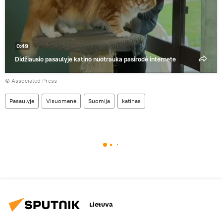
0:49
Didžiausio pasaulyje katino nuotrauka pasirodė internete
© Associated Press
Pasaulyje
Visuomenė
Suomija
katinas
Lietuva