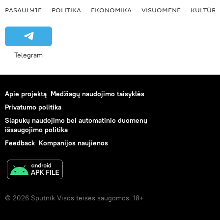
PASAULYJE
POLITIKA
EKONOMIKA
VISUOMENĖ
KULTŪR
Telegram
Apie projektą
Medžiagų naudojimo taisyklės
Privatumo politika
Slapukų naudojimo bei automatinio duomenų
išsaugojimo politika
Feedback
Kompanijos naujienos
© 2026 Sputnik Visos teisės saugomos. 18+