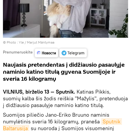
© Photo :
Yle / Marjut Mäntymaa
Prenumeruokite
Naujasis pretendentas į didžiausio pasaulyje
naminio katino titulą gyvena Suomijoje ir
sveria 16 kilogramų
VILNIUS, birželio 13 — Sputnik.
Katinas Pikkis,
suomių kalba šis žodis reiškia "Mažylis", pretenduoja
į didžiausio pasaulyje naminio katino titulą.
Suomijos piliečio Jano-Eriko Bruuno naminis
numylėtinis sveria 16 kilogramų, praneša
Sputnik 
Baltarusija
su nuoroda į Suomijos visuomeninį