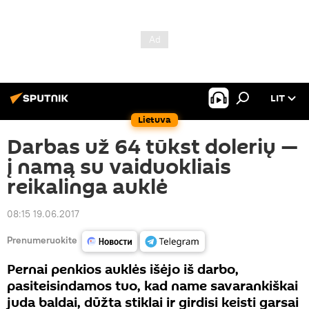
LIT
Lietuva
Darbas už 64 tūkst dolerių —
į namą su vaiduokliais
reikalinga auklė
08:15 19.06.2017
Prenumeruokite
Pernai penkios auklės išėjo iš darbo,
pasiteisindamos tuo, kad name savarankiškai
juda baldai, dūžta stiklai ir girdisi keisti garsai