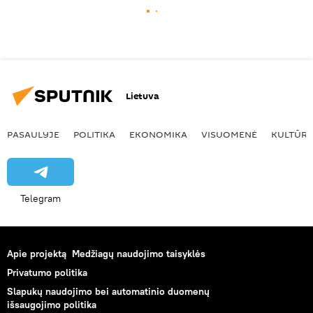
Lietuva
PASAULYJE
POLITIKA
EKONOMIKA
VISUOMENĖ
KULTŪR
Telegram
Apie projektą
Medžiagų naudojimo taisyklės
Privatumo politika
Slapukų naudojimo bei automatinio duomenų
išsaugojimo politika