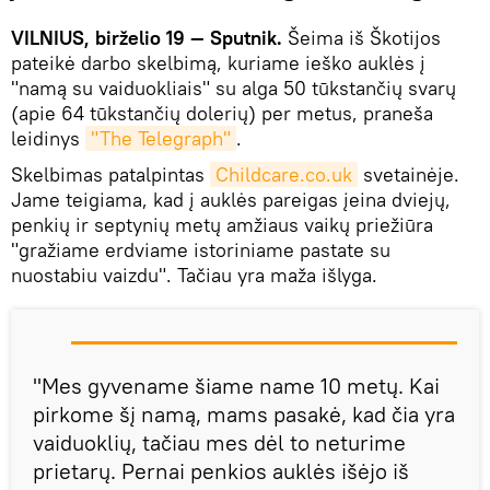
VILNIUS, birželio 19 — Sputnik.
Šeima iš Škotijos
pateikė darbo skelbimą, kuriame ieško auklės į
"namą su vaiduokliais" su alga 50 tūkstančių svarų
(apie 64 tūkstančių dolerių) per metus, praneša
leidinys
"The Telegraph"
.
Skelbimas patalpintas
Childcare.co.uk
svetainėje.
Jame teigiama, kad į auklės pareigas įeina dviejų,
penkių ir septynių metų amžiaus vaikų priežiūra
"gražiame erdviame istoriniame pastate su
nuostabiu vaizdu". Tačiau yra maža išlyga.
"Mes gyvename šiame name 10 metų. Kai
pirkome šį namą, mams pasakė, kad čia yra
vaiduoklių, tačiau mes dėl to neturime
prietarų. Pernai penkios auklės išėjo iš