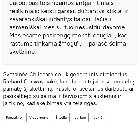
darbo, pasiteisindamos antgamtiniais
reiškiniais: keisti garsai, dūžtantys stiklai ir
savarankiškai judantys baldai. Tačiau
asmeniškai mes su tuo nesusidurdavome.
Mes esame pasirengę mokėti daugiau, kad
rastume tinkamą žmogų", — parašė šeima
skelbime.
Svetainės Childcare.co.uk generalinis direktorius
Richard Conway sakė, kad darbuotojai buvo nustebę,
pamatę šį skelbimą. Pasak jo, svetainės darbuotojai
pasikalbėjo su šeima ir buvusiomis auklėmis ir
įsitikino, kad skelbimas yra teisingas.
Pasaulyje
Visuomenė
Škotija
darbas
auklė