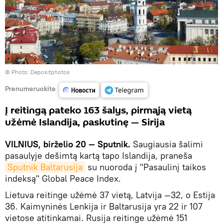
© Photo: Depositphotos
Prenumeruokite
Į reitingą pateko 163 šalys, pirmąją vietą
užėmė Islandija, paskutinę — Sirija
VILNIUS, birželio 20 — Sputnik.
Saugiausia šalimi
pasaulyje dešimtą kartą tapo Islandija, praneša
Sputnik Baltarusija
su nuoroda į "Pasaulinį taikos
indeksą" Global Peace Index.
Lietuva reitinge užėmė 37 vietą, Latvija —32, o Estija
36. Kaimyninės Lenkija ir Baltarusija yra 22 ir 107
vietose atitinkamai. Rusija reitinge užėmė 151