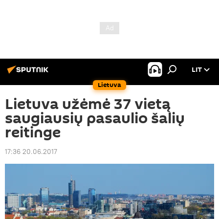
LIT
Lietuva
Lietuva užėmė 37 vietą
saugiausių pasaulio šalių
reitinge
17:36 20.06.2017