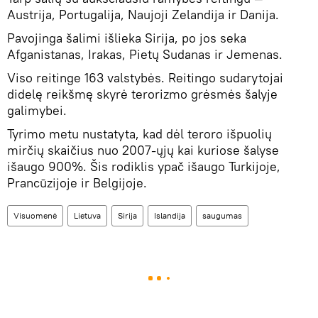
Austrija, Portugalija, Naujoji Zelandija ir Danija.
Pavojinga šalimi išlieka Sirija, po jos seka
Afganistanas, Irakas, Pietų Sudanas ir Jemenas.
Viso reitinge 163 valstybės. Reitingo sudarytojai
didelę reikšmę skyrė terorizmo grėsmės šalyje
galimybei.
Tyrimo metu nustatyta, kad dėl teroro išpuolių
mirčių skaičius nuo 2007-ųjų kai kuriose šalyse
išaugo 900%. Šis rodiklis ypač išaugo Turkijoje,
Prancūzijoje ir Belgijoje.
Visuomenė
Lietuva
Sirija
Islandija
saugumas