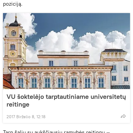
poziciją.
VU šoktelėjo tarptautiniame universitetų
reitinge
2017 Birželio 8, 12:18
Tarp šalių su aukščiausiu ramybės reitingu —