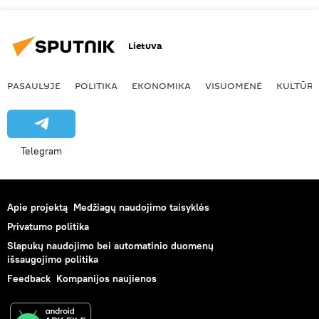
Lietuva
PASAULYJE
POLITIKA
EKONOMIKA
VISUOMENĖ
KULTŪR
Telegram
Apie projektą
Medžiagų naudojimo taisyklės
Privatumo politika
Slapukų naudojimo bei automatinio duomenų
išsaugojimo politika
Feedback
Kompanijos naujienos