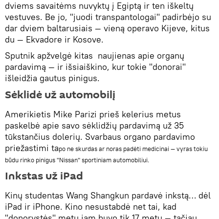
dviems savaitėms nuvyktų į Egiptą ir ten iškeltų
vestuves. Be jo, "juodi transpantologai" padirbėjo su
dar dviem baltarusiais — vieną operavo Kijeve, kitus
du — Ekvadore ir Kosove.
Sputnik apžvelgė kitas naujienas apie organų
pardavimą — ir išsiaiškino, kur tokie "donorai"
išleidžia gautus pinigus.
Sėklidė už automobilį
Amerikietis Mike Parizi prieš kelerius metus
paskelbė apie savo sėklidžių pardavimą už 35
tūkstančius dolerių. Svarbaus organo pardavimo
priežastimi ta
po ne skurdas ar noras padėti medicinai — vyras tokiu
būdu rinko pinigus "Nissan" sportiniam automobiliui.
Inkstas už iPad
Kinų studentas Wang Shangkun pardavė inkstą… dėl
iPad ir iPhone. Kino nesustabdė net tai, kad
"donorystės" metu jam buvo tik 17 metų — tačiau