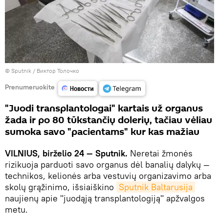
© Sputnik / Виктор Толочко
Prenumeruokite
"Juodi transplantologai" kartais už organus
žada ir po 80 tūkstančių dolerių, tačiau vėliau
sumoka savo "pacientams" kur kas mažiau
VILNIUS, birželio 24 — Sputnik.
Neretai žmonės
rizikuoja parduoti savo organus dėl banalių dalykų —
technikos, kelionės arba vestuvių organizavimo arba
skolų grąžinimo, išsiaiškino
Sputnik Baltarusija
naujienų apie "juodąją transplantologiją" apžvalgos
metu.