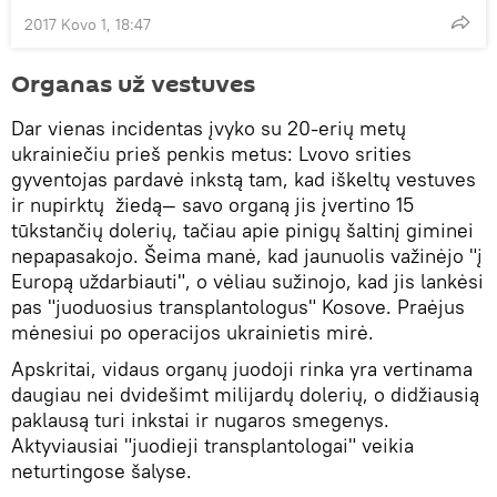
2017 Kovo 1, 18:47
Organas už vestuves
Dar vienas incidentas įvyko su 20-erių metų
ukrainiečiu prieš penkis metus: Lvovo srities
gyventojas pardavė inkstą tam, kad iškeltų vestuves
ir nupirktų žiedą— savo organą jis įvertino 15
tūkstančių dolerių, tačiau apie pinigų šaltinį giminei
nepapasakojo. Šeima manė, kad jaunuolis važinėjo "į
Europą uždarbiauti", o vėliau sužinojo, kad jis lankėsi
pas "juoduosius transplantologus" Kosove. Praėjus
mėnesiui po operacijos ukrainietis mirė.
Apskritai, vidaus organų juodoji rinka yra vertinama
daugiau nei dvidešimt milijardų dolerių, o didžiausią
paklausą turi inkstai ir nugaros smegenys.
Aktyviausiai "juodieji transplantologai" veikia
neturtingose šalyse.