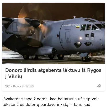
Donoro širdis atgabenta lėktuvu iš Rygos
į Vilnių
2017 Kovo 9, 12:06
Išvakarėse tapo žinoma, kad baltarusis už septynis
tūkstančius dolerių pardavė inkstą — tam, kad