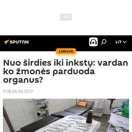
LIT
Lietuva
Nuo širdies iki inkstų: vardan
ko žmonės parduoda
organus?
11:18 24.06.2017