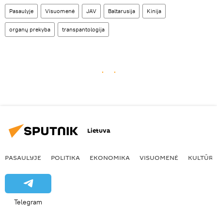
Pasaulyje
Visuomenė
JAV
Baltarusija
Kinija
organų prekyba
transpantologija
Lietuva
PASAULYJE
POLITIKA
EKONOMIKA
VISUOMENĖ
KULTŪR
Telegram