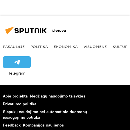
Lietuva
PASAULYJE
POLITIKA
EKONOMIKA
VISUOMENĖ
KULTŪR
Telegram
Apie projektą
Medžiagų naudojimo taisyklės
Privatumo politika
Slapukų naudojimo bei automatinio duomenų
išsaugojimo politika
Feedback
Kompanijos naujienos