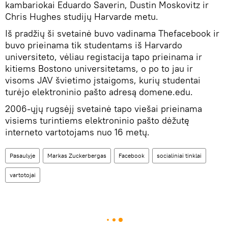
kambariokai Eduardo Saverin, Dustin Moskovitz ir
Chris Hughes studijų Harvarde metu.
Iš pradžių ši svetainė buvo vadinama Thefacebook ir
buvo prieinama tik studentams iš Harvardo
universiteto, vėliau registacija tapo prieinama ir
kitiems Bostono universitetams, o po to jau ir
visoms JAV švietimo įstaigoms, kurių studentai
turėjo elektroninio pašto adresą domene.edu.
2006-ųjų rugsėjį svetainė tapo viešai prieinama
visiems turintiems elektroninio pašto dėžutę
interneto vartotojams nuo 16 metų.
Pasaulyje
Markas Zuckerbergas
Facebook
socialiniai tinklai
vartotojai