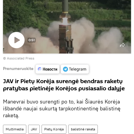
0:51
Paleisti
© Associated Press
vaizdo
įrašą
Prenumeruokite
JAV ir Pietų Korėja surengė bendras raketų
pratybas pietinėje Korėjos pusiasalio dalyje
Manevrai buvo surengti po to, kai Šiaurės Korėja
išbandė naujai sukurtą tarpkontinentinę balistinę
raketą.
Multimedia
JAV
Pietų Korėja
balistinė raketa