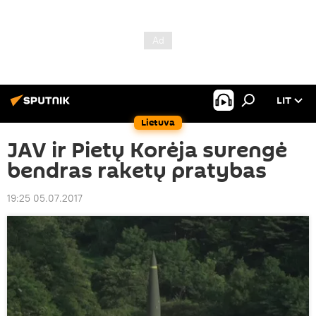
LIT
Lietuva
JAV ir Pietų Korėja surengė
bendras raketų pratybas
19:25 05.07.2017