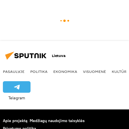
Lietuva
PASAULYJE
POLITIKA
EKONOMIKA
VISUOMENĖ
KULTŪR
Telegram
Apie projektą
Medžiagų naudojimo taisyklės
Privatumo politika