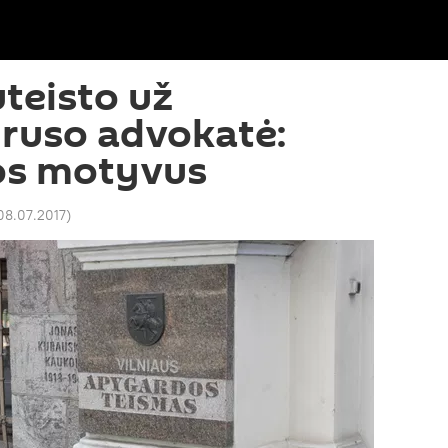
uteisto už
 ruso advokatė:
los motyvus
08.07.2017
)