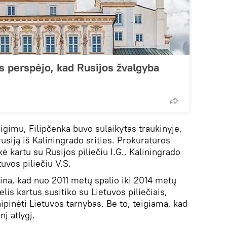
as perspėjo, kad Rusijos žvalgyba
igimu, Filipčenka buvo sulaikytas traukinyje,
usiją iš Kaliningrado srities. Prokuratūros
 kartu su Rusijos piliečiu I.G., Kaliningrado
tuvos piliečiu V.S.
tina, kad nuo 2011 metų spalio iki 2014 metų
lis kartus susitiko su Lietuvos piliečiais,
pinėti Lietuvos tarnybas. Be to, teigiama, kad
į atlygį.