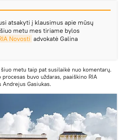
usi atsakyti į klausimus apie mūsų
 šiuo metu mes tiriame bylos
RIA Novosti
advokatė Galina
šiuo metu taip pat susilaikė nuo komentarų.
mo procesas buvo uždaras, paaiškino RIA
 Andrejus Gasiukas.