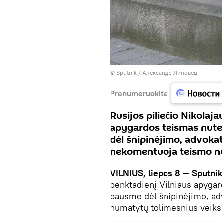
© Sputnik / Александр Липовец
Prenumeruokite
Rusijos piliečio Nikolaja
apygardos teismas nute
dėl šnipinėjimo, advoka
nekomentuoja teismo n
VILNIUS, liepos 8 — Sputnik
penktadienį Vilniaus apyga
bausme dėl šnipinėjimo, adv
numatytų tolimesnius veik