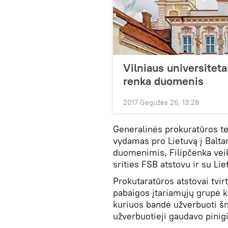
Vilniaus universitet
renka duomenis
2017 Gegužės 26, 13:28
Generalinės prokuratūros te
vydamas pro Lietuvą į Baltar
duomenimis, Filipčenka veikė
srities FSB atstovu ir su Lie
Prokutaratūros atstovai tvir
pabaigos įtariamųjų grupė ke
kuriuos bandė užverbuoti šni
užverbuotieji gaudavo pinigin