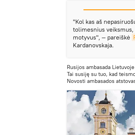
"Kol kas aš nepasiruoš
tolimesnius veiksmus,
motyvus", — pareiškė
Kardanovskaja.
Rusijos ambasada Lietuvoje 
Tai susiję su tuo, kad teis
Novosti ambasados atstovas