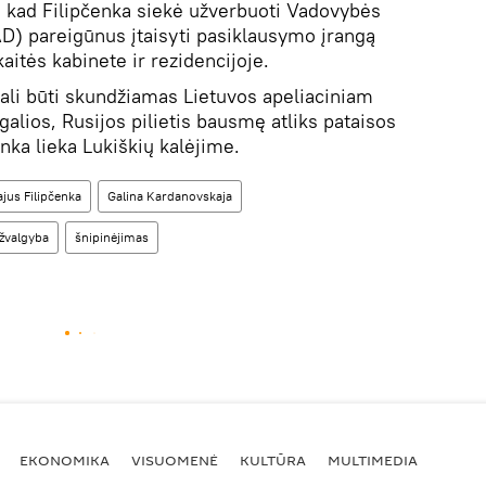
, kad Filipčenka siekė užverbuoti Vadovybės
) pareigūnus įtaisyti pasiklausymo įrangą
itės kabinete ir rezidencijoje.
ali būti skundžiamas Lietuvos apeliaciniam
galios, Rusijos pilietis bausmę atliks pataisos
ka lieka Lukiškių kalėjime.
ajus Filipčenka
Galina Kardanovskaja
žvalgyba
šnipinėjimas
EKONOMIKA
VISUOMENĖ
KULTŪRA
MULTIMEDIA