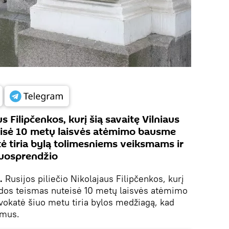
us Filipčenkos, kurį šią savaitę Vilniaus
isė 10 metų laisvės atėmimo bausme
tė tiria bylą tolimesniems veiksmams ir
uosprendžio
.
Rusijos piliečio Nikolajaus Filipčenkos, kurį
rdos teismas nuteisė 10 metų laisvės atėmimo
okatė šiuo metu tiria bylos medžiagą, kad
smus.