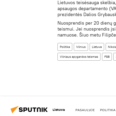
Lietuvos teisėsauga skelbia
apsaugos departamento (VAD
prezidentės Dalios Grybauska
Nuosprendis per 20 dienų g
teismui. Jei nuosprendis įsi
namuose. Šiuo metu Filipčen
Politika
Vilnius
Lietuva
Nikol
Vilniaus apygardos teismas
FSB
Lietuva
PASAULYJE
POLITIKA