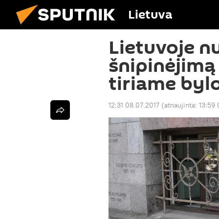
Lietuva
Lietuvoje n
šnipinėjimą
tiriame by
12:31 08.07.2017
(atnaujinta:
13:59 