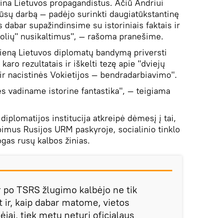
rzina Lietuvos propagandistus. Ačiū Andriui
mūsų darbą — padėjo surinkti daugiatūkstantinę
s dabar supažindinsime su istoriniais faktais ir
olių" nusikaltimus", — rašoma pranešime.
ieną Lietuvos diplomatų bandymą priversti
karo rezultatais ir iškelti tezę apie "dviejų
 ir nacistinės Vokietijos — bendradarbiavimo".
es vadiname istorine fantastika", — teigiama
diplomatijos institucija atkreipė dėmesį į tai,
pimus Rusijos URM paskyroje, socialinio tinklo
gas rusų kalbos žinias.
ir po TSRS žlugimo kalbėjo ne tik
t ir, kaip dabar matome, vietos
ėjai, tiek metų neturi oficialaus