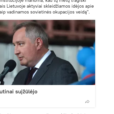
institucijoje manoma, kad tų metų tragiški
kais Lietuvoje aktyviai skleidžiamos idėjos apie
taip vadinamos sovietinės okupacijos veidą".
tinai suįžūlėjo