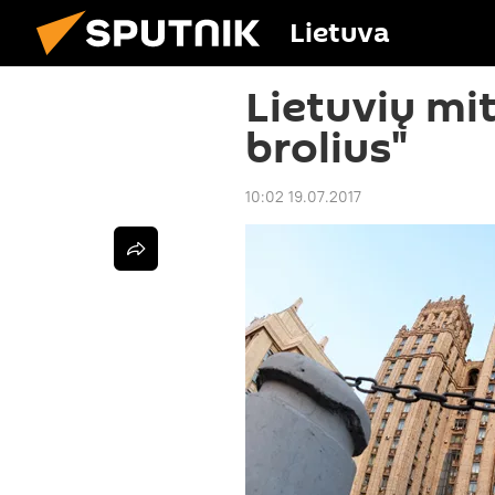
Lietuva
Lietuvių mi
brolius"
10:02 19.07.2017