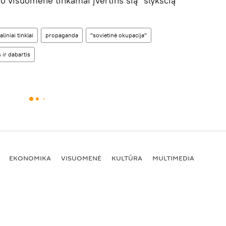
io visuomenė tinkamai įvertins šią "šlykščią
aliniai tinklai
propaganda
"sovietinė okupacija"
s ir dabartis
EKONOMIKA
VISUOMENĖ
KULTŪRA
MULTIMEDIA