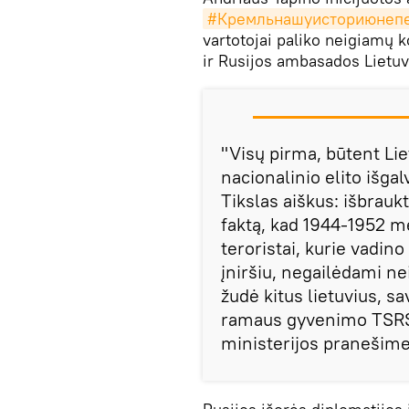
#Кремльнашуисториюнеп
vartotojai paliko neigiamų 
ir Rusijos ambasados Lietuv
"Visų pirma, būtent Liet
nacionalinio elito išga
Tikslas aiškus: išbraukt
faktą, kad 1944-1952 met
teroristai, kurie vadin
įniršiu, negailėdami n
žudė kitus lietuvius, sa
ramaus gyvenimo TSRS 
ministerijos pranešime