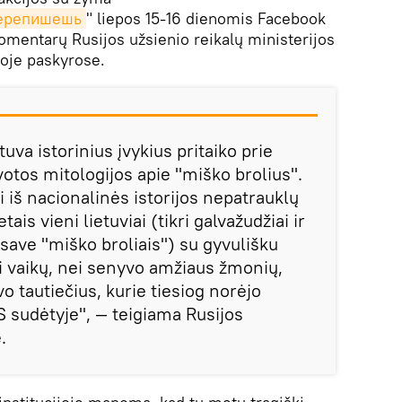
ерепишешь
" liepos 15-16 dienomis Facebook
komentarų Rusijos užsienio reikalų ministerijos
oje paskyrose.
uva istorinius įvykius pritaiko prie
lvotos mitologijos apie "miško brolius".
i iš nacionalinės istorijos nepatrauklų
ais vieni lietuviai (tikri galvažudžiai ir
o save "miško broliais") su gyvulišku
ei vaikų, nei senyvo amžiaus žmonių,
vo tautiečius, kurie tiesiog norėjo
sudėtyje", — teigiama Rusijos
.