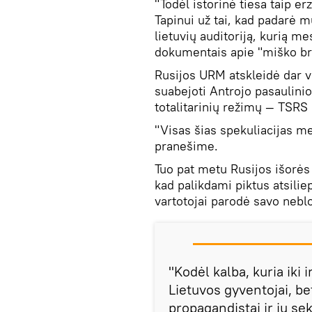
"Todėl istorinė tiesa taip e
Tapinui už tai, kad padarė 
lietuvių auditoriją, kurią me
dokumentais apie "miško br
Rusijos URM atskleidė dar v
suabejoti Antrojo pasaulinio 
totalitarinių režimų — TSRS
"Visas šias spekuliacijas m
pranešime.
Tuo pat metu Rusijos išorės 
kad palikdami piktus atsilie
vartotojai parodė savo neblo
"Kodėl kalba, kuria iki 
Lietuvos gyventojai, be
propagandistai ir jų sek