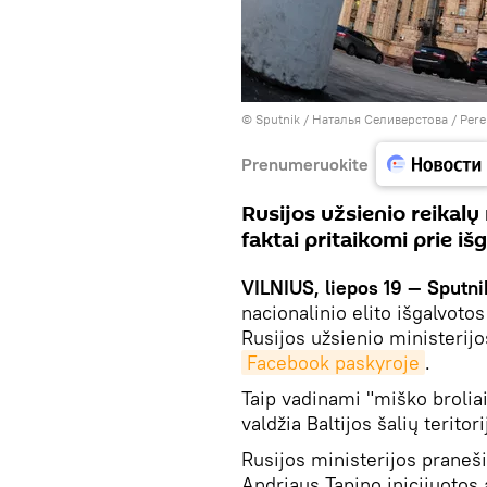
© Sputnik / Наталья Селиверстова
/
Pere
Prenumeruokite
Rusijos užsienio reikalų
faktai pritaikomi prie iš
VILNIUS, liepos 19 — Sputni
nacionalinio elito išgalvoto
Rusijos užsienio ministerijo
Facebook paskyroje
.
Taip vadinami "miško brolia
valdžia Baltijos šalių terito
Rusijos ministerijos praneš
Andriaus Tapino inicijuotos