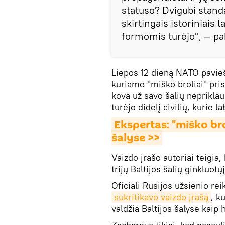
statuso? Dvigubi standa
skirtingais istoriniais 
formomis turėjo", — p
Liepos 12 dieną NATO pavie
kuriame "miško broliai" prist
kova už savo šalių neprikla
turėjo didelį civilių, kurie 
Ekspertas: "miško bro
šalyse >>
Vaizdo įrašo autoriai teigia,
trijų Baltijos šalių ginkluo
Oficiali Rusijos užsienio re
sukritikavo vaizdo įrašą
, k
valdžia Baltijos šalyse kaip 