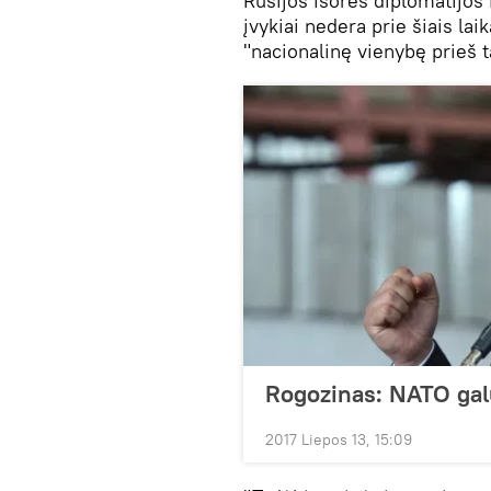
Rusijos išorės diplomatijos 
įvykiai nedera prie šiais lai
"nacionalinę vienybę prieš 
Rogozinas: NATO galu
2017 Liepos 13, 15:09