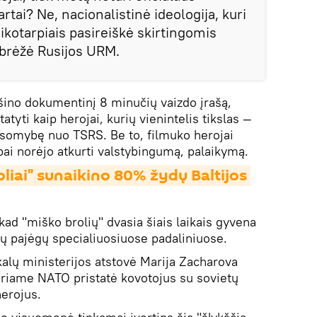
rtai? Ne, nacionalistinė ideologija, kuri
laikotarpiais pasireiškė skirtingomis
abrėžė Rusijos URM.
šino dokumentinį 8 minučių vaizdo įrašą,
atyti kaip herojai, kurių vienintelis tikslas ―
usomybę nuo TSRS. Be to, filmuko herojai
labai norėjo atkurti valstybingumą, palaikymą.
liai" sunaikino 80% žydų Baltijos 
 kad "miško brolių" dvasia šiais laikais gyvena
tųjų pajėgų specialiuosiuose padaliniuose.
ikalų ministerijos atstovė Marija Zacharova
uriame NATO pristatė kovotojus su sovietų
herojus.