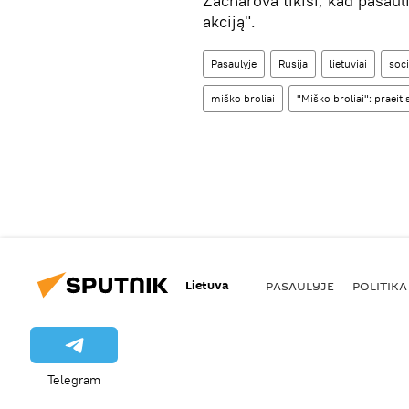
Zacharova tikisi, kad pasaul
akciją".
Pasaulyje
Rusija
lietuviai
soci
miško broliai
"Miško broliai": praeiti
Lietuva
PASAULYJE
POLITIKA
Telegram