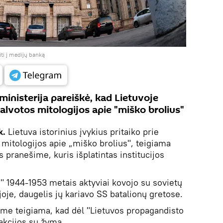
iti į medijų banką
 ministerija pareiškė, kad Lietuvoje
galvotos mitologijos apie "miško brolius"
k.
Lietuva istorinius įvykius pritaiko prie
s mitologijos apie „miško brolius", teigiama
s pranešime, kuris išplatintas institucijos
i" 1944-1953 metais aktyviai kovojo su sovietų
rijoje, daugelis jų kariavo SS batalionų gretose.
ime teigiama, kad dėl "Lietuvos propagandisto
 akcijos su žyma