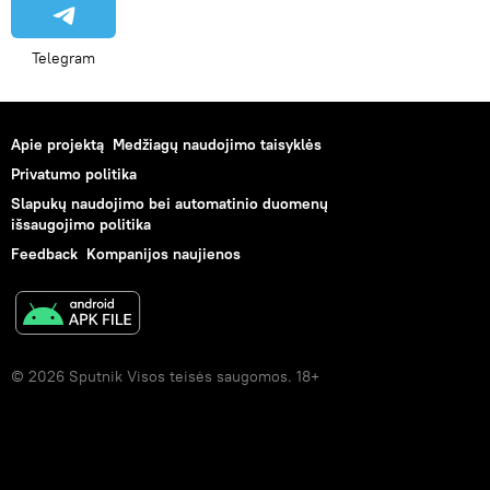
Telegram
Apie projektą
Medžiagų naudojimo taisyklės
Privatumo politika
Slapukų naudojimo bei automatinio duomenų
išsaugojimo politika
Feedback
Kompanijos naujienos
© 2026 Sputnik Visos teisės saugomos. 18+