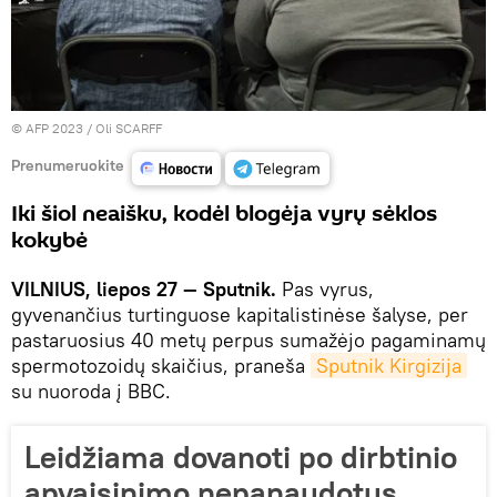
© AFP 2023 / Oli SCARFF
Prenumeruokite
Iki šiol neaišku, kodėl blogėja vyrų sėklos
kokybė
VILNIUS, liepos 27 — Sputnik.
Pas vyrus,
gyvenančius turtinguose kapitalistinėse šalyse, per
pastaruosius 40 metų perpus sumažėjo pagaminamų
spermotozoidų skaičius, praneša
Sputnik Kirgizija
su nuoroda į BBC.
Leidžiama dovanoti po dirbtinio
apvaisinimo nepanaudotus