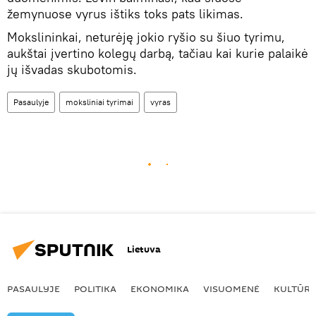
žemynuose vyrus ištiks toks pats likimas.
Mokslininkai, neturėję jokio ryšio su šiuo tyrimu,
aukštai įvertino kolegų darbą, tačiau kai kurie palaikė
jų išvadas skubotomis.
Pasaulyje
moksliniai tyrimai
vyras
Lietuva
PASAULYJE
POLITIKA
EKONOMIKA
VISUOMENĖ
KULTŪR