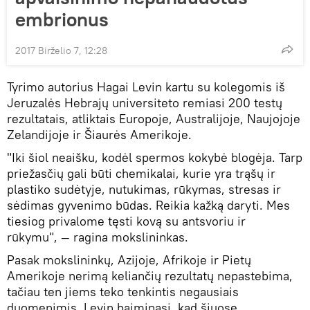
embrionus
2017 Birželio 7, 12:28
Tyrimo autorius Hagai Levin kartu su kolegomis iš
Jeruzalės Hebrajų universiteto remiasi 200 testų
rezultatais, atliktais Europoje, Australijoje, Naujojoje
Zelandijoje ir Šiaurės Amerikoje.
"Iki šiol neaišku, kodėl spermos kokybė blogėja. Tarp
priežasčių gali būti chemikalai, kurie yra trąšų ir
plastiko sudėtyje, nutukimas, rūkymas, stresas ir
sėdimas gyvenimo būdas. Reikia kažką daryti. Mes
tiesiog privalome tęsti kovą su antsvoriu ir
rūkymu", — ragina mokslininkas.
Pasak mokslininkų, Azijoje, Afrikoje ir Pietų
Amerikoje nerimą keliančių rezultatų nepastebima,
tačiau ten jiems teko tenkintis negausiais
duomenimis. Levin baiminasi, kad šiuose