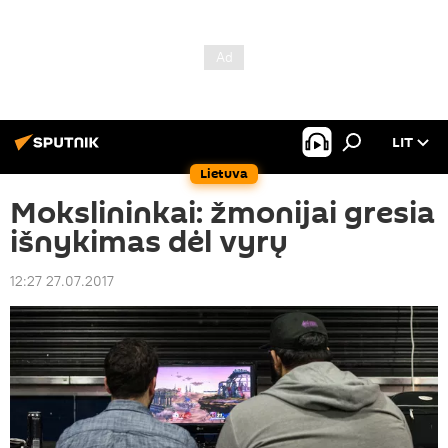
LIT
Lietuva
Mokslininkai: žmonijai gresia
išnykimas dėl vyrų
12:27 27.07.2017