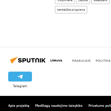
Visuomenė
Lietuva
Swedbank
kenkėjiška programa
Lietuva
PASAULYJE
POLITIKA
Telegram
Apie projektą
Medžiagų naudojimo taisyklės
Privatumo poli