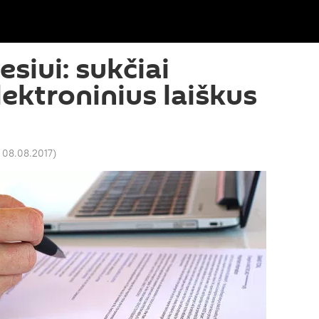
siui: sukčiai
lektroninius laiškus
 08.08.2017
)