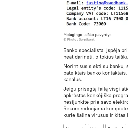
Melagingo laiško pavyzdys
© Photo :
Swedbank
Banko specialistai įspėja pri
neatidarinėti, o tokius laišku
Norint susisiekti su banku, sk
pateiktais banko kontaktais
kanalus.
Jeigu prisegtą failą visgi at
apkrėstas kenkėjiška progra
nesijunkite prie savo elekt
Rekomenduojama kompiuterį a
kurie šalina virusus ir kita