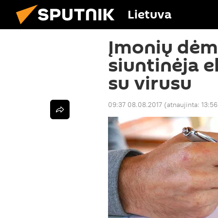
Lietuva
Įmonių dėme
siuntinėja e
su virusu
09:37 08.08.2017
(atnaujinta:
13:56