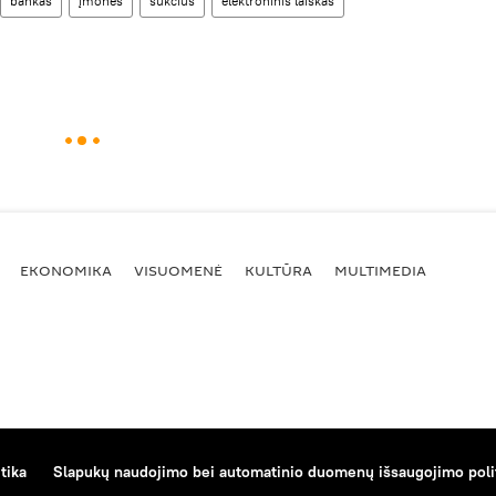
bankas
įmonės
sukčius
elektroninis laiškas
EKONOMIKA
VISUOMENĖ
KULTŪRA
MULTIMEDIA
tika
Slapukų naudojimo bei automatinio duomenų išsaugojimo poli