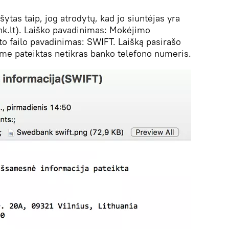
šytas taip, jog atrodytų, kad jo siuntėjas yra
.lt). Laiško pavadinimas: Mokėjimo
to failo pavadinimas: SWIFT. Laišką pasirašo
ame pateiktas netikras banko telefono numeris.