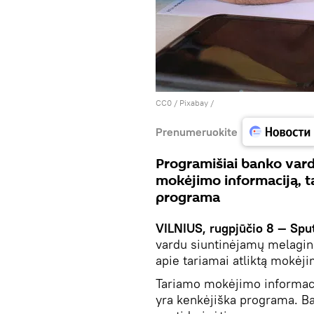
CC0
/
Рixabay
/
Prenumeruokite
Programišiai banko vard
mokėjimo informaciją, t
programa
VILNIUS, rugpjūčio 8 —
Spu
vardu siuntinėjamų melaging
apie tariamai atliktą mokėj
Tariamo mokėjimo informacij
yra kenkėjiška programa. Ba