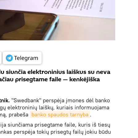
u siunčia elektroninius laiškus su neva
ačiau prisegtame faile — kenkėjiška
tnik.
"Swedbank" perspėja įmones dėl banko
ų elektroninių laiškų, kuriais informuojama
imą, prabeša
banko spaudos tarnyba
.
a siunčiama prisegtame faile, kuris iš tiesų
nkas perspėja tokių prisegtų failų jokiu būdu