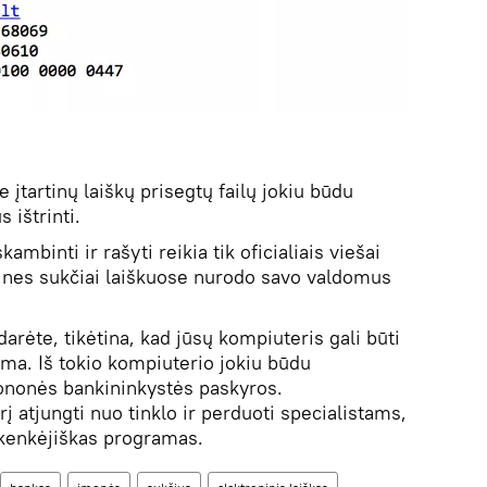
e įtartinų laiškų prisegtų failų jokiu būdu
s ištrinti.
ambinti ir rašyti reikia tik oficialiais viešai
, nes sukčiai laiškuose nurodo savo valdomus
idarėte, tikėtina, kad jūsų kompiuteris gali būti
ma. Iš tokio kompiuterio jokiu būdu
rononės bankininkystės paskyros.
tjungti nuo tinklo ir perduoti specialistams,
s kenkėjiškas programas.