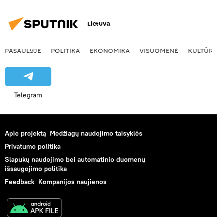
Hip-hop
House
Solo Latino
Lietuva
PASAULYJE
POLITIKA
EKONOMIKA
VISUOMENĖ
KULTŪR
Telegram
Apie projektą
Medžiagų naudojimo taisyklės
Privatumo politika
Slapukų naudojimo bei automatinio duomenų
išsaugojimo politika
Feedback
Kompanijos naujienos