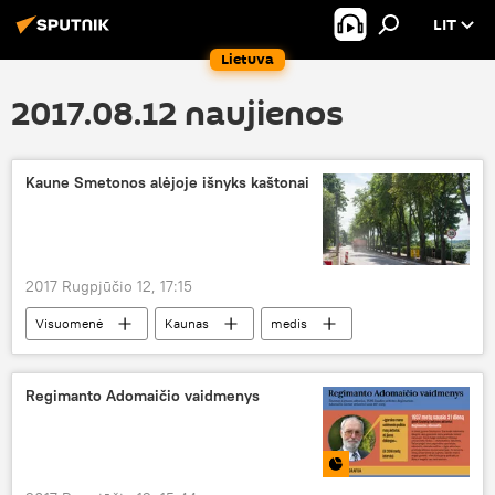
LIT
Lietuva
2017.08.12 naujienos
Kaune Smetonos alėjoje išnyks kaštonai
2017 Rugpjūčio 12, 17:15
Visuomenė
Kaunas
medis
Kaunas — antroji Lietuvos sostinė
Regimanto Adomaičio vaidmenys