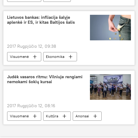
Lietuvos zoologijos sodas
gyvūnai
jaunikliai
Kaunas — antroji Lietuvos sostinė
Lietuvos bankas: infliacija šalyje
aplenkė ir ES, ir kitas Baltijos šalis
2017 Rugpjūčio 12, 09:38
Visuomenė
Ekonomika
Baltijos šalys
Europos Sąjunga (ES)
Lietuvos bankas
infliacija
kainos
Judėk vasaros ritmu: Vilniuje rengiami
nemokami šokių kursai
kainų augimas
2017 Rugpjūčio 12, 08:16
Visuomenė
Kultūra
Anonsai
Vilnius
Judėk vasaros ritmu
Skillz
šokiai
nemokami šokių kursai