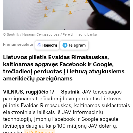
© Sputnik / Наталья Селиверстова
/
Pereiti į medijų banką
Prenumeruokite
Lietuvos pilietis Evaldas Rimašauskas,
kaltinamas apgavęs Facebook ir Google,
trečiadienį perduotas į Lietuvą atvykusiems
amerikiečių pareigūnams
VILNIUS, rugpjūčio 17 — Sputnik.
JAV teisėsaugos
pareigūnams trečiadienį buvo perduotas Lietuvos
pilietis Evaldas Rimašauskas, kaltinamas suklastotais
elektroniniais laiškais iš JAV informacinių
technologijų įmonių Facebook ir Google apgaule
išviliojęs daugiau kaip 100 milijonų JAV dolerių,
pranešė
RIA Novosti
.