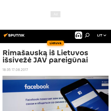
LIT
Lietuva
Rimašauską iš Lietuvos
išsivežė JAV pareigūnai
18:35 17.08.2017