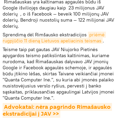
Rimašauskas yra kaltinamas apgaulės būdu iš
Google išviliojęs daugiau kaip 23 milijonus JAV
dolerių , o iš Facebook — beveik 100 milijonų JAV
dolerių. Bendroji nuostolių suma — 122 milijonai JAV
dolerių.
Sprendimą dėl Rimšausko ekstradicijos
priėmė 
rugpjūčio 11 dieną Lietuvos apeliacinis teismas
.
Teisme taip pat gautas JAV Niujorko Pietinės
apygardos teismo patikslintas kaltinimas, kuriame
nurodoma, kad Rimašauskas dalyvavo JAV įmonių
Google ir Facebook apgaulės schemoje, ir apgaulės
būdu įtikino lėšas, skirtas Taivane veikiančiai įmonei
"Quanta Computer Ine.", su kuria abi įmonės palaiko
nusistovėjusius verslo ryšius, pervesti į banko
sąskaitas, priklausančias apgaulingai Latvijos įmonei
"Quanta Computer Ine.".
Advokatai: nėra pagrindo Rimašausko 
ekstradicijai į JAV >>