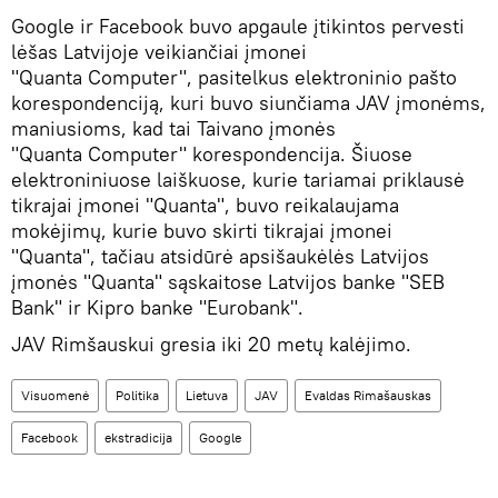
Google ir Facebook buvo apgaule įtikintos pervesti
lėšas Latvijoje veikiančiai įmonei
"Quanta Computer", pasitelkus elektroninio pašto
korespondenciją, kuri buvo siunčiama JAV įmonėms,
maniusioms, kad tai Taivano įmonės
"Quanta Computer" korespondencija. Šiuose
elektroniniuose laiškuose, kurie tariamai priklausė
tikrajai įmonei "Quanta", buvo reikalaujama
mokėjimų, kurie buvo skirti tikrajai įmonei
"Quanta", tačiau atsidūrė apsišaukėlės Latvijos
įmonės "Quanta" sąskaitose Latvijos banke "SEB
Bank" ir Kipro banke "Eurobank".
JAV Rimšauskui gresia iki 20 metų kalėjimo.
Visuomenė
Politika
Lietuva
JAV
Evaldas Rimašauskas
Facebook
ekstradicija
Google