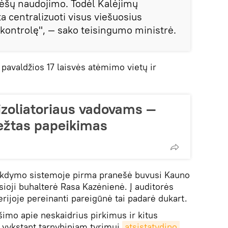
lėšų naudojimo. Todėl Kalėjimų
 centralizuoti visus viešuosius
jų kontrolę", — sako teisingumo ministrė.
pavaldžios 17 laisvės atėmimo vietų ir
zoliatoriaus vadovams —
iežtas papeikimas
kdymo sistemoje pirma pranešė buvusi Kauno
sioji buhalterė Rasa Kazėnienė. Į auditorės
rijoje pereinanti pareigūnė tai padarė dukart.
imo apie neskaidrius pirkimus ir kitus
 vykstant tarnybiniam tyrimui
atsistatydino 