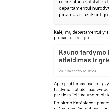
racionalaus valstybės 
departamentui nurodyta
pirkimus ir užtikrinti 
Kalėjimų departamentui yra 
probacijos įstaigų.
Kauno tardymo i
atleidimas ir gr
2017 Balandžio 12, 15:29
Apie problemas bausmių vy
tardymo izoliatoriaus vyriau
pareigas Teisingumo ministe
Po pirmo Kazėnienės praneš
pažeidimus šiemet pavasarį