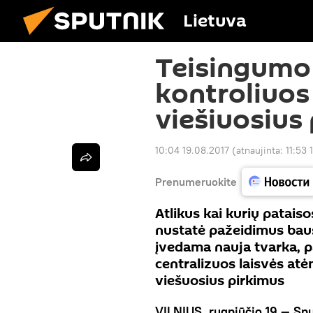
Lietuva
Teisingumo 
kontroliuos
viešiuosius
10:04 19.08.2017
(atnaujinta:
11:53 
Prenumeruokite
Atlikus kai kurių patais
nustatė pažeidimus bau
įvedama nauja tvarka, p
centralizuos laisvės atė
viešuosius pirkimus
VILNIUS, rugpjūčio 19 — Spu