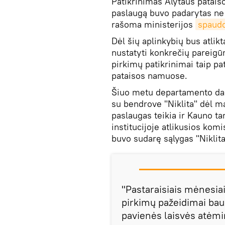
Patikrinimas Alytaus patais
paslaugą buvo padarytas ne
rašoma ministerijos
spaudo
Dėl šių aplinkybių bus atlik
nustatyti konkrečių pareig
pirkimų patikrinimai taip pa
pataisos namuose.
Šiuo metu departamento darb
su bendrove "Niklita" dėl m
paslaugas teikia ir Kauno ta
institucijoje atlikusios kom
buvo sudarę sąlygas "Niklita
"Pastaraisiais mėnesiai
pirkimų pažeidimai bau
pavienės laisvės atėmi