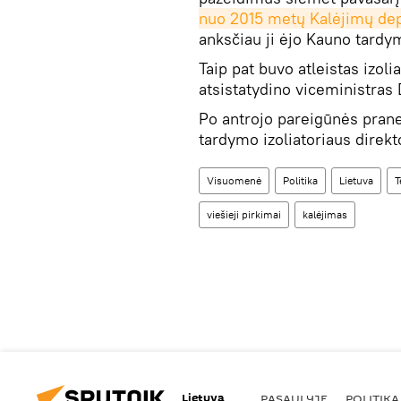
nuo 2015 metų Kalėjimų dep
anksčiau ji ėjo Kauno tardym
Taip pat buvo atleistas izol
atsistatydino viceministras
Po antrojo pareigūnės prane
tardymo izoliatoriaus direk
Visuomenė
Politika
Lietuva
T
viešieji pirkimai
kalėjimas
Lietuva
PASAULYJE
POLITIKA