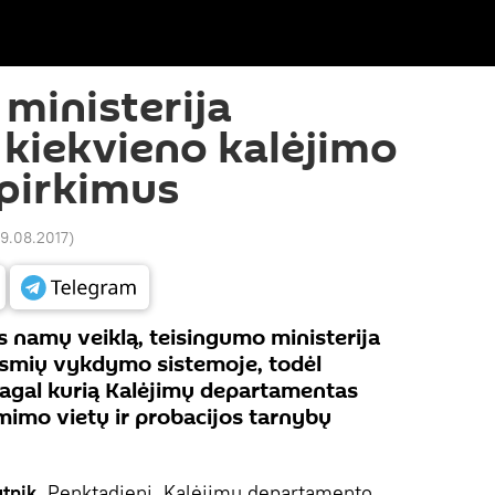
ministerija
 kiekvieno kalėjimo
 pirkimus
19.08.2017
)
os namų veiklą, teisingumo ministerija
smių vykdymo sistemoje, todėl
agal kurią Kalėjimų departamentas
mimo vietų ir probacijos tarnybų
tnik.
Penktadienį Kalėjimų departamento