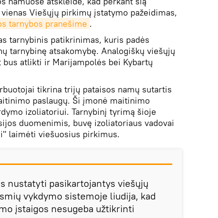
os namuose atskleidė, kad perkant šią
 vienas Viešųjų pirkimų įstatymo pažeidimas,
s tarnybos pranešime
.
tas tarnybinis patikrinimas, kuris padės
ūnų tarnybinę atsakomybę. Analogiškų viešųjų
t bus atlikti ir Marijampolės bei Kybartų
uotojai tikrina trijų pataisos namų sutartis
aitinimo paslaugų. Ši įmonė maitinimo
rdymo izoliatoriui. Tarnybinį tyrimą šioje
isijos duomenimis, buvę izoliatoriaus vadovai
i" laimėti viešuosius pirkimus.
s nustatyti pasikartojantys viešųjų
smių vykdymo sistemoje liudija, kad
mo įstaigos nesugeba užtikrinti