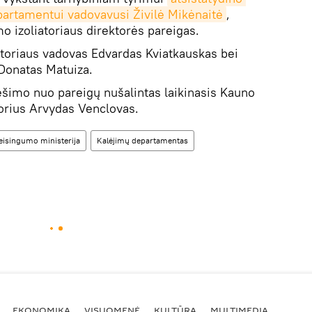
artamentui vadovavusi Živilė Mikėnaitė
,
o izoliatoriaus direktorės pareigas.
iatoriaus vadovas Edvardas Kviatkauskas bei
 Donatas Matuiza.
šimo nuo pareigų nušalintas laikinasis Kauno
torius Arvydas Venclovas.
eisingumo ministerija
Kalėjimų departamentas
EKONOMIKA
VISUOMENĖ
KULTŪRA
MULTIMEDIA