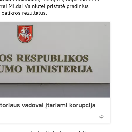
ei Mildai Vainiutei pristatė pradinius
patikros rezultatus.
toriaus vadovai įtariami korupcija